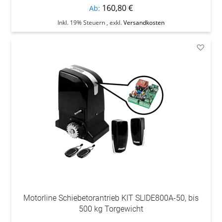
160,80 €
Ab
Inkl. 19% Steuern
,
exkl.
Versandkosten
addAu
den
Wunsc
Motorline Schiebetorantrieb KIT SLIDE800A-50, bis
500 kg Torgewicht