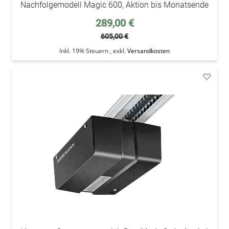
Nachfolgemodell Magic 600, Aktion bis Monatsende
Sonderpreis
289,00 €
605,00 €
Inkl. 19% Steuern
,
exkl.
Versandkosten
addAu
den
Wunsc