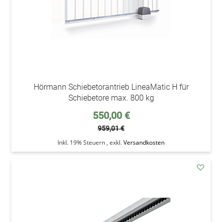
Hörmann Schiebetorantrieb LineaMatic H für
Schiebetore max. 800 kg
Sonderpreis
550,00 €
959,01 €
Inkl. 19% Steuern
,
exkl.
Versandkosten
addAu
den
Wunsc