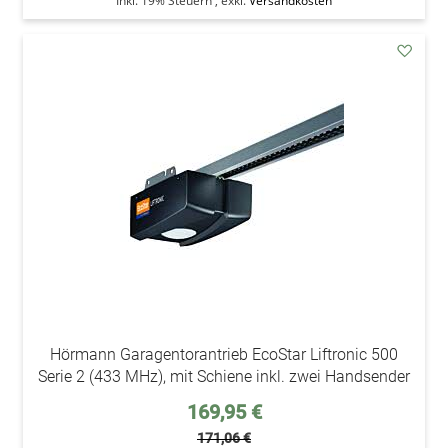
Inkl. 19% Steuern
,
exkl.
Versandkosten
addAu
den
Wunsc
Hörmann Garagentorantrieb EcoStar Liftronic 500
Serie 2 (433 MHz), mit Schiene inkl. zwei Handsender
Sonderpreis
169,95 €
171,06 €