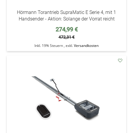
Hörmann Torantrieb SupraMatic E Serie 4, mit 1
Handsender - Aktion: Solange der Vorrat reicht
Sonderpreis
274,99 €
472,31 €
Inkl. 19% Steuern
,
exkl.
Versandkosten
addAu
den
Wunsc