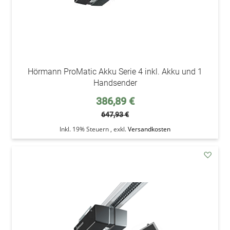
Hörmann ProMatic Akku Serie 4 inkl. Akku und 1
Handsender
Sonderpreis
386,89 €
647,93 €
Inkl. 19% Steuern
,
exkl.
Versandkosten
addAu
den
Wunsc