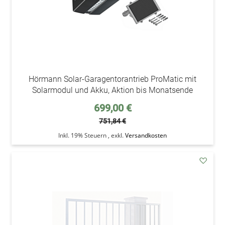
Hörmann Solar-Garagentorantrieb ProMatic mit
Solarmodul und Akku, Aktion bis Monatsende
Sonderpreis
699,00 €
751,84 €
Inkl. 19% Steuern
,
exkl.
Versandkosten
addAu
den
Wunsc