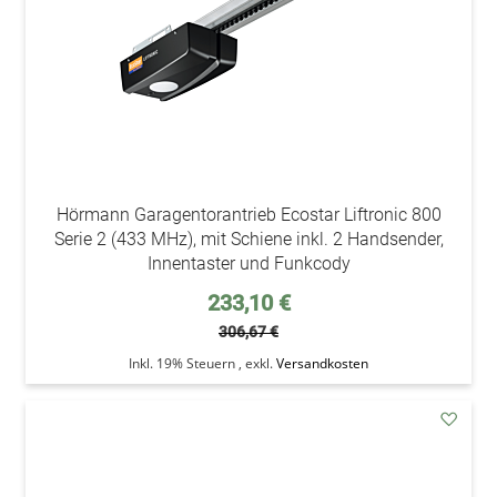
Hörmann Garagentorantrieb Ecostar Liftronic 800
Serie 2 (433 MHz), mit Schiene inkl. 2 Handsender,
Innentaster und Funkcody
Sonderpreis
233,10 €
306,67 €
Inkl. 19% Steuern
,
exkl.
Versandkosten
addAu
den
Wunsc