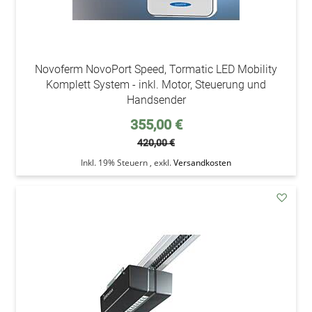
Novoferm NovoPort Speed, Tormatic LED Mobility
Komplett System - inkl. Motor, Steuerung und
Handsender
Sonderpreis
355,00 €
420,00 €
Inkl. 19% Steuern
,
exkl.
Versandkosten
addAu
den
Wunsc