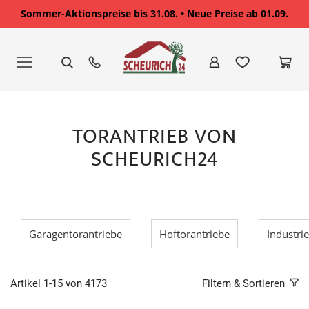
Sommer-Aktionspreise bis 31.08. • Neue Preise ab 01.09.
Zum
Inhalt
springen
TORANTRIEB VON
SCHEURICH24
Garagentorantriebe
Hoftorantriebe
Industri
Artikel
1
-
15
von
4173
Filtern & Sortieren