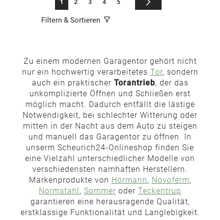
Sie lesen gerade die Seite
Seite
Seite
Seite
Seite
Seite
Weiter
1
2
3
4
5
Filtern & Sortieren
Zu einem modernen Garagentor gehört nicht
nur ein hochwertig verarbeitetes
Tor
, sondern
auch ein praktischer
Torantrieb
, der das
unkomplizierte Öffnen und Schließen erst
möglich macht. Dadurch entfällt die lästige
Notwendigkeit, bei schlechter Witterung oder
mitten in der Nacht aus dem Auto zu steigen
und manuell das Garagentor zu öffnen. In
unserm Scheurich24-Onlineshop finden Sie
eine Vielzahl unterschiedlicher Modelle von
verschiedensten namhaften Herstellern.
Markenprodukte von
Hörmann
,
Novoferm
,
Normstahl
,
Sommer
oder
Teckentrup
garantieren eine herausragende Qualität,
erstklassige Funktionalität und Langlebigkeit.