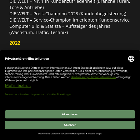
DIE WELT – Nr. 1 in Kundenzufriedenheit (Branche Türen,
Tore & Antriebe)
DIE WELT – Preis-Champion 2023 (Kundenbegeisterung)
DIE WELT – Service-Champion im erlebten Kundenservice
Computer Bild & Statista – Aufsteiger des Jahres
(Wachstum, Traffic, Technik)
2022
FOCUS Printmagazin – Deutschlands Nr. 1 für Türen, Tore
& Antriebe
Deutschland Test – Bester Onlineshop 2022
FOCUS Money – Branchensieger „Rund ums Haus“
DIE WELT – Service-Champion im erlebten Kundenservice
DIE WELT – Branchengewinner Gold-Rang (Türen, Tore &
Antriebe)
AGB
Impressum
Widerruf
Datenschutz
Cookie-
Einstellungen
© 2026 SCHEURICH GmbH