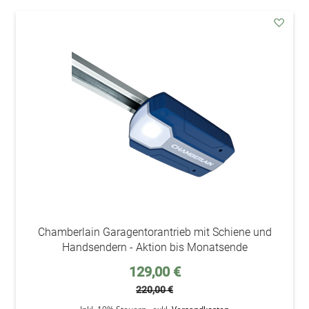
addAu
den
Wunsc
Chamberlain Garagentorantrieb mit Schiene und
Handsendern - Aktion bis Monatsende
Sonderpreis
129,00 €
220,00 €