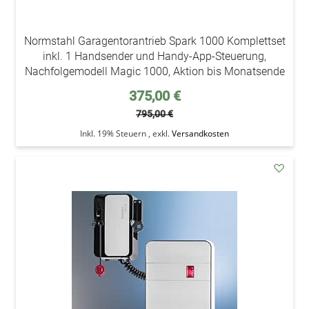
Normstahl Garagentorantrieb Spark 1000 Komplettset
inkl. 1 Handsender und Handy-App-Steuerung,
Nachfolgemodell Magic 1000, Aktion bis Monatsende
Sonderpreis
375,00 €
795,00 €
Inkl. 19% Steuern
,
exkl.
Versandkosten
addAu
den
Wunsc