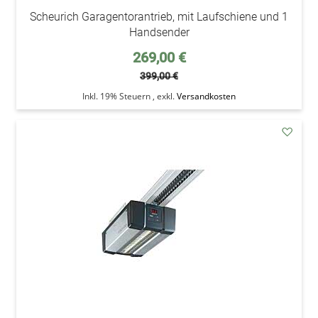
Scheurich Garagentorantrieb, mit Laufschiene und 1
Handsender
Sonderpreis
269,00 €
399,00 €
Inkl. 19% Steuern
,
exkl.
Versandkosten
addAu
den
Wunsc