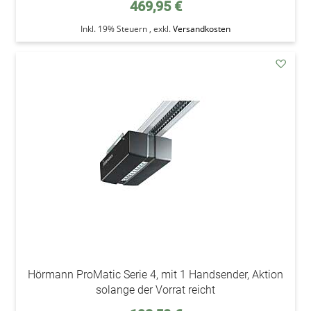
469,95 €
Inkl. 19% Steuern
,
exkl.
Versandkosten
addAu
den
Wunsc
Hörmann ProMatic Serie 4, mit 1 Handsender, Aktion
solange der Vorrat reicht
Sonderpreis