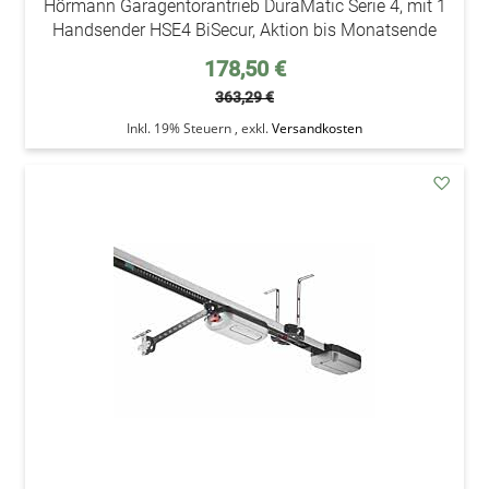
Hörmann Garagentorantrieb DuraMatic Serie 4, mit 1
Handsender HSE4 BiSecur, Aktion bis Monatsende
Sonderpreis
178,50 €
363,29 €
Inkl. 19% Steuern
,
exkl.
Versandkosten
addAu
den
Wunsc