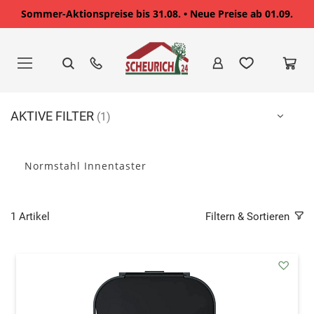
Sommer-Aktionspreise bis 31.08. • Neue Preise ab 01.09.
Zum
Inhalt
springen
AKTIVE FILTER
Normstahl Innentaster
1
Artikel
Filtern & Sortieren
addAu
den
Wunsc