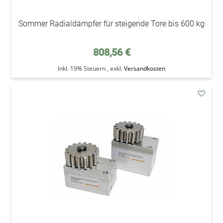
Sommer Radialdämpfer für steigende Tore bis 600 kg
808,56 €
Inkl. 19% Steuern
,
exkl.
Versandkosten
addAu
den
Wunsc