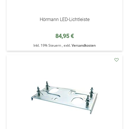
Hörmann LED-Lichtleiste
84,95 €
Inkl. 19% Steuern
,
exkl.
Versandkosten
addAu
den
Wunsc