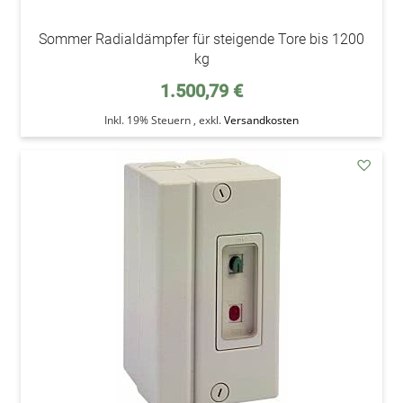
Sommer Radialdämpfer für steigende Tore bis 1200
kg
1.500,79 €
Inkl. 19% Steuern
,
exkl.
Versandkosten
addAu
den
Wunsc