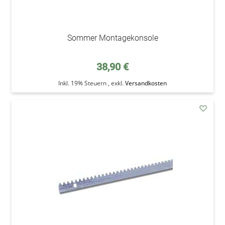
Sommer Montagekonsole
38,90 €
Inkl. 19% Steuern
,
exkl.
Versandkosten
addAu
den
Wunsc