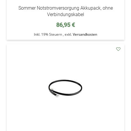
Sommer Notstromversorgung Akkupack, ohne
Verbindungskabel
86,95 €
Inkl. 19% Steuern
,
exkl.
Versandkosten
addAu
den
Wunsc