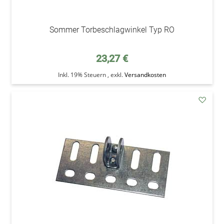
Sommer Torbeschlagwinkel Typ RO
23,27 €
Inkl. 19% Steuern
,
exkl.
Versandkosten
addAu
den
Wunsc