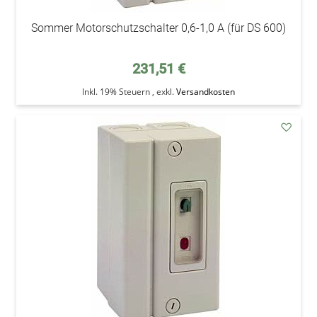
Sommer Motorschutzschalter 0,6-1,0 A (für DS 600)
231,51 €
Inkl. 19% Steuern
,
exkl.
Versandkosten
addAu
den
Wunsc