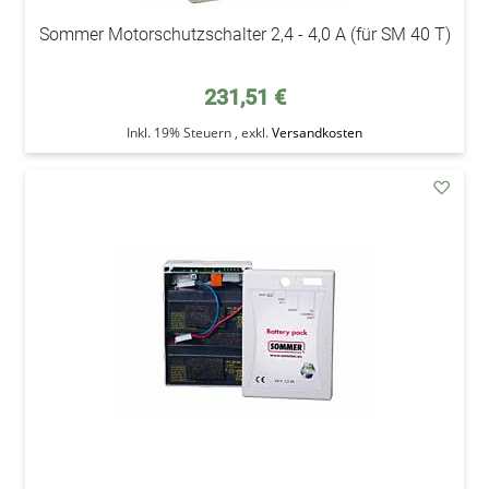
Sommer Motorschutzschalter 2,4 - 4,0 A (für SM 40 T)
231,51 €
Inkl. 19% Steuern
,
exkl.
Versandkosten
addAu
den
Wunsc