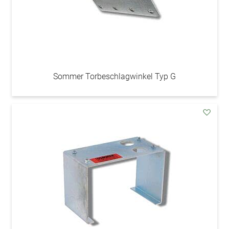
Sommer Torbeschlagwinkel Typ G
addAu
den
Wunsc