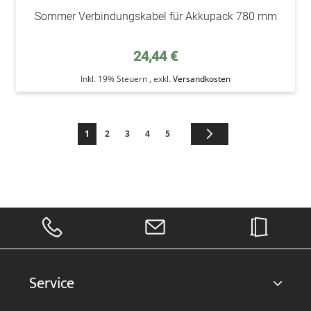
Sommer Verbindungskabel für Akkupack 780 mm
24,44 €
Inkl. 19% Steuern
,
exkl.
Versandkosten
Seite
Sie lesen gerade die Seite
Seite
Seite
Seite
Seite
Seite
Weiter
1
2
3
4
5
Service