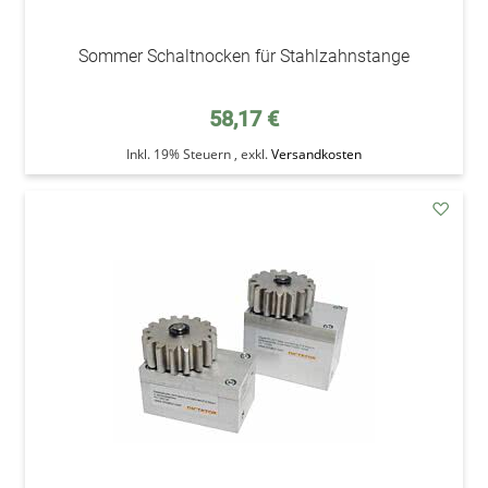
Sommer Schaltnocken für Stahlzahnstange
58,17 €
Inkl. 19% Steuern
,
exkl.
Versandkosten
addAu
den
Wunsc