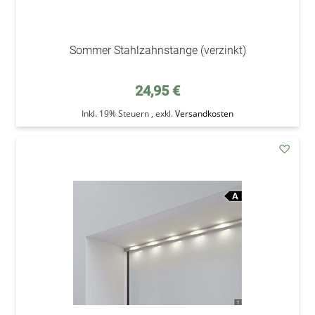
Sommer Stahlzahnstange (verzinkt)
24,95 €
Inkl. 19% Steuern
,
exkl.
Versandkosten
addAu
den
Wunsc