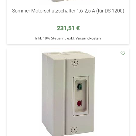
Sommer Motorschutzschalter 1,6-2,5 A (für DS 1200)
231,51 €
Inkl. 19% Steuern
,
exkl.
Versandkosten
addAu
den
Wunsc