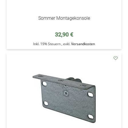
Sommer Montagekonsole
32,90 €
Inkl. 19% Steuern
,
exkl.
Versandkosten
addAu
den
Wunsc