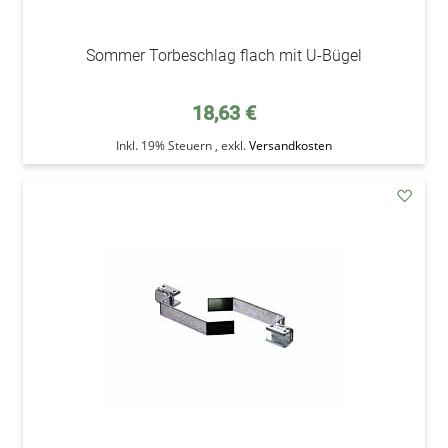
Sommer Torbeschlag flach mit U-Bügel
18,63 €
Inkl. 19% Steuern
,
exkl.
Versandkosten
addAu
den
Wunsc