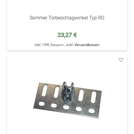
Sommer Torbeschlagwinkel Typ RO
23,27 €
Inkl. 19% Steuern
,
exkl.
Versandkosten
addAu
den
Wunsc