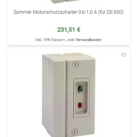
Sommer Motorschutzschalter 0,6-1,0 A (für DS 600)
231,51 €
Inkl. 19% Steuern
,
exkl.
Versandkosten
addAu
den
Wunsc