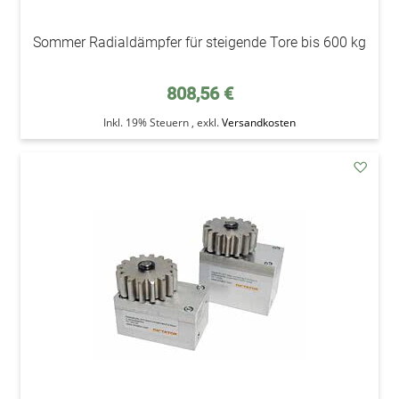
Sommer Radialdämpfer für steigende Tore bis 600 kg
808,56 €
Inkl. 19% Steuern
,
exkl.
Versandkosten
addAu
den
Wunsc