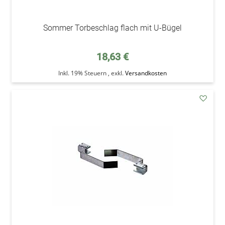
Sommer Torbeschlag flach mit U-Bügel
18,63 €
Inkl. 19% Steuern
,
exkl.
Versandkosten
addAu
den
Wunsc