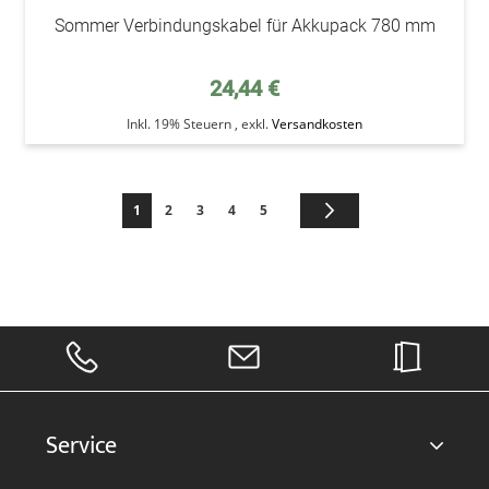
Sommer Verbindungskabel für Akkupack 780 mm
24,44 €
Inkl. 19% Steuern
,
exkl.
Versandkosten
Seite
Sie lesen gerade die Seite
Seite
Seite
Seite
Seite
Seite
Weiter
1
2
3
4
5
Service