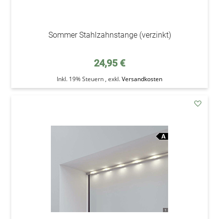
Sommer Stahlzahnstange (verzinkt)
24,95 €
Inkl. 19% Steuern
,
exkl.
Versandkosten
addAu
den
Wunsc