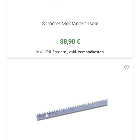
Sommer Montagekonsole
38,90 €
Inkl. 19% Steuern
,
exkl.
Versandkosten
addAu
den
Wunsc