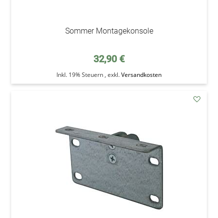
Sommer Montagekonsole
32,90 €
Inkl. 19% Steuern
,
exkl.
Versandkosten
addAu
den
Wunsc