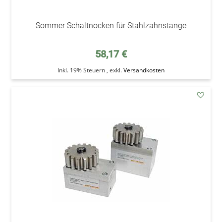
Sommer Schaltnocken für Stahlzahnstange
58,17 €
Inkl. 19% Steuern
,
exkl.
Versandkosten
addAu
den
Wunsc