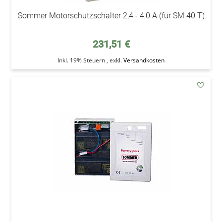
Sommer Motorschutzschalter 2,4 - 4,0 A (für SM 40 T)
231,51 €
Inkl. 19% Steuern
,
exkl.
Versandkosten
addAu
den
Wunsc