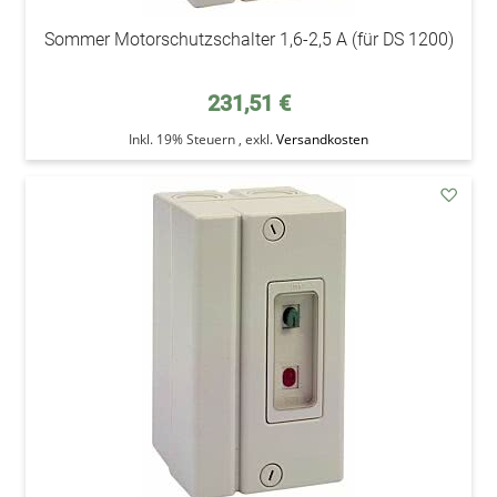
Sommer Motorschutzschalter 1,6-2,5 A (für DS 1200)
231,51 €
Inkl. 19% Steuern
,
exkl.
Versandkosten
addAu
den
Wunsc