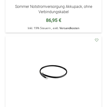
Sommer Notstromversorgung Akkupack, ohne
Verbindungskabel
86,95 €
Inkl. 19% Steuern
,
exkl.
Versandkosten
addAu
den
Wunsc