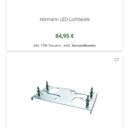
Hörmann LED-Lichtleiste
84,95 €
Inkl. 19% Steuern
,
exkl.
Versandkosten
addAu
den
Wunsc