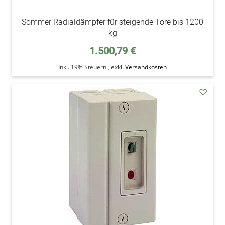
Sommer Radialdämpfer für steigende Tore bis 1200
kg
1.500,79 €
Inkl. 19% Steuern
,
exkl.
Versandkosten
addAu
den
Wunsc