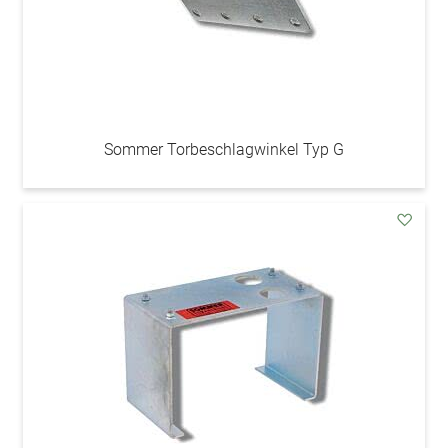
Sommer Torbeschlagwinkel Typ G
addAu
den
Wunsc