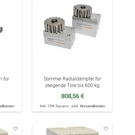
Wunschzettel
Wunschzettel
 für
Sommer Radialdämpfer für
steigende Tore bis 600 kg
808,56 €
ndkosten
Inkl. 19% Steuern
,
exkl.
Versandkosten
addAuf
addAuf