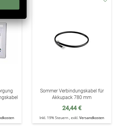
addAuf
addAuf
den
den
Wunschzettel
Wunschzettel
orgung
Sommer Verbindungskabel für
ngskabel
Akkupack 780 mm
24,44 €
ndkosten
Inkl. 19% Steuern
,
exkl.
Versandkosten