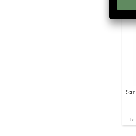
Somm
Ink