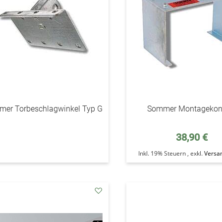
er Torbeschlagwinkel Typ G
Sommer Montagekon
38,90 €
Inkl. 19% Steuern
,
exkl.
Versa
addAuf
den
Wunschzettel