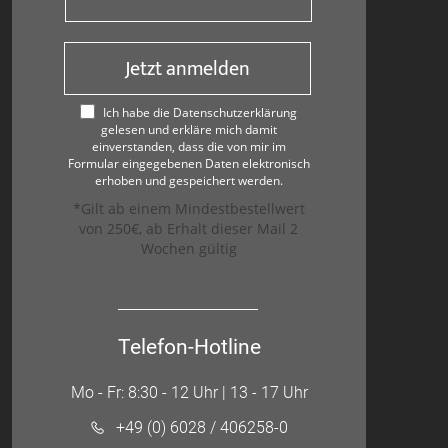
Jetzt anmelden
Ich habe die Datenschutzerklärung
gelesen und erkläre mich damit
einverstanden, dass die von mir im
Formular eingegebenen Daten elektronisch
erhoben und gespeichert werden.
*Gilt ab einem Mindestbestellwert
von 250€, ab Erhalt dieser Mail 2
Wochen gültig
Telefon-Hotline
Mo - Fr: 8:30 - 12 Uhr | 13 - 17 Uhr
+49 (0) 6028 / 406258-0