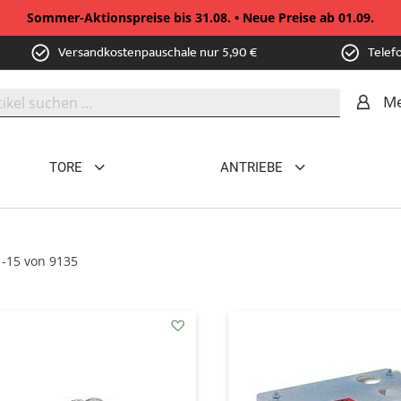
Sommer-Aktionspreise bis 31.08. • Neue Preise ab 01.09.
Versandkostenpauschale nur 5,90 €
Telef
Me
TORE
ANTRIEBE
1
-
15
von
9135
addAuf
den
Wunschzettel