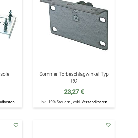
sole
Sommer Torbeschlagwinkel Typ
RO
23,27 €
ndkosten
Inkl. 19% Steuern
,
exkl.
Versandkosten
addAuf
addAuf
den
den