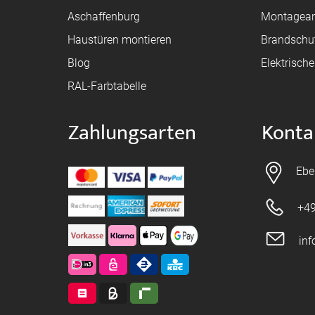
Aschaffenburg
Montagean
Haustüren montieren
Brandschu
Blog
Elektrisch
RAL-Farbtabelle
Zahlungsarten
Konta
Ebe
+49
in