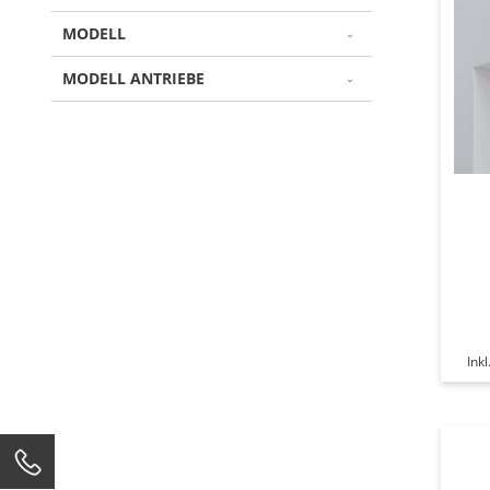
MODELL
MODELL ANTRIEBE
Ink
0