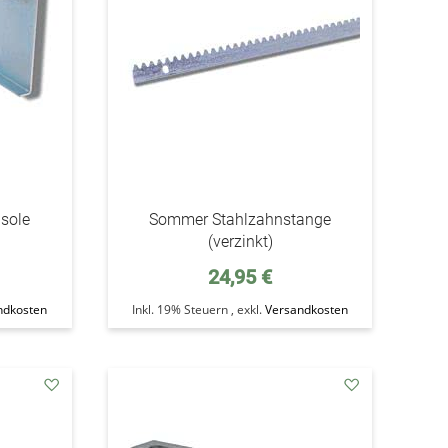
sole
Sommer Stahlzahnstange
(verzinkt)
24,95 €
ndkosten
Inkl. 19% Steuern
,
exkl.
Versandkosten
addAuf
addAuf
den
den
Wunschzettel
Wunschzettel