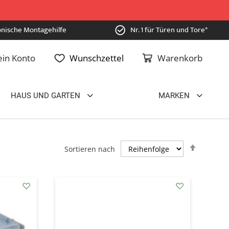
onische Montagehilfe
Nr. 1 für Türen und Tore*
in Konto
Wunschzettel
Warenkorb
HAUS UND GARTEN
MARKEN
Absteig
Sortieren nach
sortiere
addAuf
addAuf
den
den
Wunschzettel
Wunschzettel