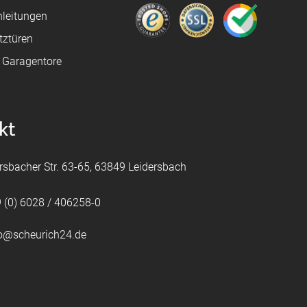
leitungen
tztüren
e Garagentore
kt
rsbacher Str. 63-65, 63849 Leidersbach
 (0) 6028 / 406258-0
fo@scheurich24.de