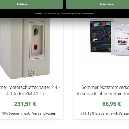
addAuf
den
Wunschzettel
er Motorschutzschalter 2,4 -
Sommer Notstromvers
4,0 A (für SM 40 T)
Akkupack, ohne Verbindu
231,51 €
86,95 €
l. 19% Steuern
,
exkl.
Versandkosten
Inkl. 19% Steuern
,
exkl.
Versa