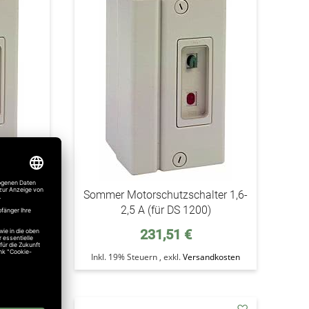
den
den
Wunschzettel
Wunschzettel
ter 0,6-
Sommer Motorschutzschalter 1,6-
)
2,5 A (für DS 1200)
231,51 €
ndkosten
Inkl. 19% Steuern
,
exkl.
Versandkosten