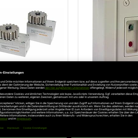
den
Wunschzettel
ommer Radialdämpfer für
Sommer Motorschutzschal
teigende Tore bis 1200 kg
1,0 A (für DS 600
1.500,79 €
231,51 €
l. 19% Steuern
,
exkl.
Versandkosten
Inkl. 19% Steuern
,
exkl.
Versa