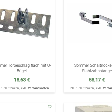
Wunschzettel
er Torbeschlag flach mit U-
Sommer Schaltnocken
Bügel
Stahlzahnstange
18,63 €
58,17 €
l. 19% Steuern
,
exkl.
Versandkosten
Inkl. 19% Steuern
,
exkl.
Versa
addAuf