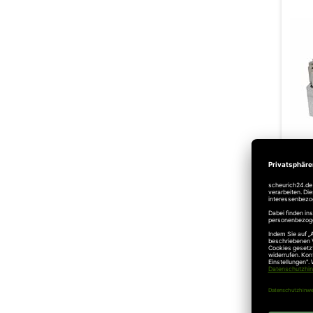
S
s
Ink