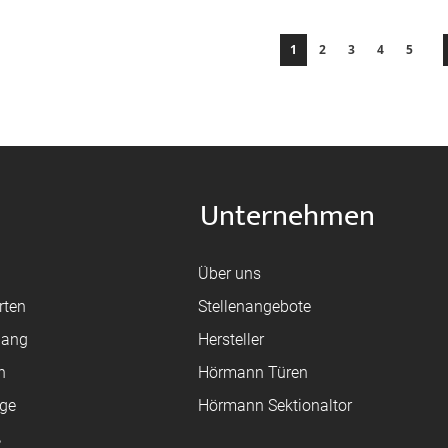
Seite
Sie lesen gerade die Seite
Seite
Seite
Seite
Seite
1
2
3
4
5
Unternehmen
Über uns
rten
Stellenangebote
gang
Hersteller
n
Hörmann Türen
age
Hörmann Sektionaltor
ß