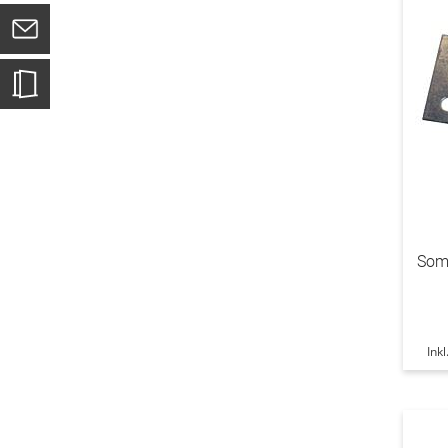
Somm
Ink