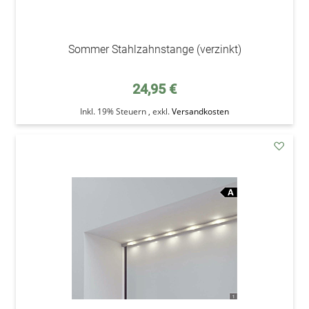
Sommer Stahlzahnstange (verzinkt)
24,95 €
Inkl. 19% Steuern
,
exkl.
Versandkosten
addAu
den
Wunsc