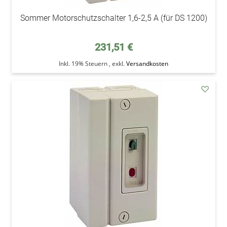
Sommer Motorschutzschalter 1,6-2,5 A (für DS 1200)
231,51 €
Inkl. 19% Steuern
,
exkl.
Versandkosten
addAu
den
Wunsc