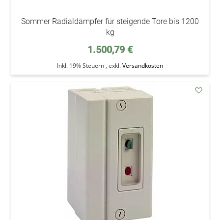
Sommer Radialdämpfer für steigende Tore bis 1200
kg
1.500,79 €
Inkl. 19% Steuern
,
exkl.
Versandkosten
addAu
den
Wunsc