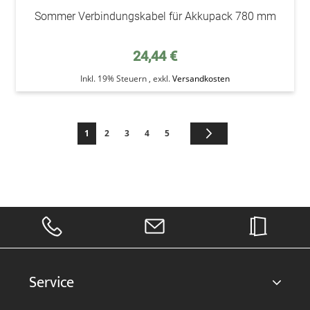
Sommer Verbindungskabel für Akkupack 780 mm
24,44 €
Inkl. 19% Steuern
,
exkl.
Versandkosten
Seite
Sie lesen gerade die Seite
Seite
Seite
Seite
Seite
Seite
Weiter
1
2
3
4
5
Service