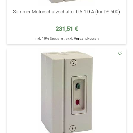
Sommer Motorschutzschalter 0,6-1,0 A (für DS 600)
231,51 €
Inkl. 19% Steuern
,
exkl.
Versandkosten
addAu
den
Wunsc