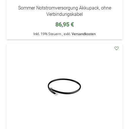
Sommer Notstromversorgung Akkupack, ohne
Verbindungskabel
86,95 €
Inkl. 19% Steuern
,
exkl.
Versandkosten
addAu
den
Wunsc