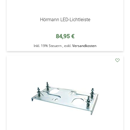
Hörmann LED-Lichtleiste
84,95 €
Inkl. 19% Steuern
,
exkl.
Versandkosten
addAu
den
Wunsc