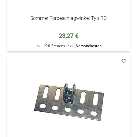
Sommer Torbeschlagwinkel Typ RO
23,27 €
Inkl. 19% Steuern
,
exkl.
Versandkosten
addAu
den
Wunsc