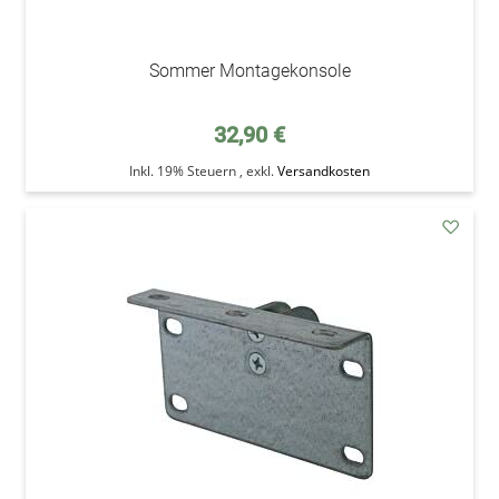
Sommer Montagekonsole
32,90 €
Inkl. 19% Steuern
,
exkl.
Versandkosten
addAu
den
Wunsc