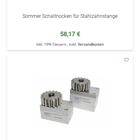
Sommer Schaltnocken für Stahlzahnstange
58,17 €
Inkl. 19% Steuern
,
exkl.
Versandkosten
addAu
den
Wunsc