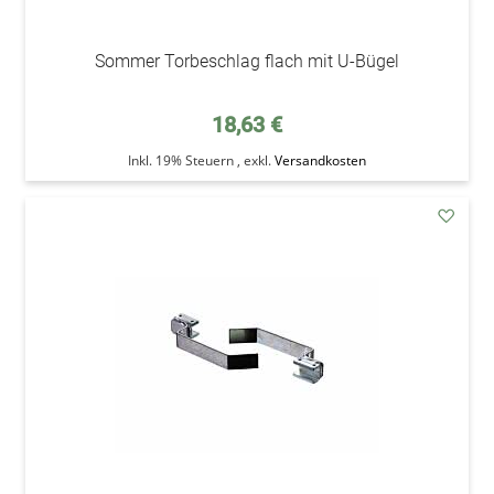
Sommer Torbeschlag flach mit U-Bügel
18,63 €
Inkl. 19% Steuern
,
exkl.
Versandkosten
addAu
den
Wunsc