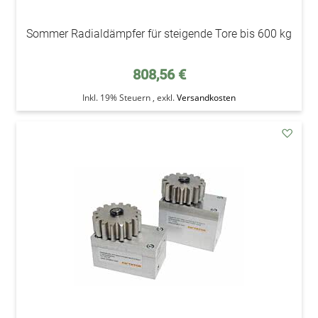
Sommer Radialdämpfer für steigende Tore bis 600 kg
808,56 €
Inkl. 19% Steuern
,
exkl.
Versandkosten
addAu
den
Wunsc