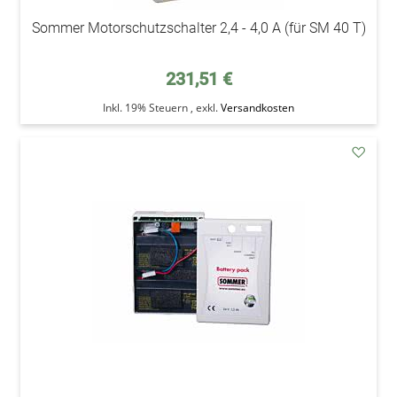
Sommer Motorschutzschalter 2,4 - 4,0 A (für SM 40 T)
231,51 €
Inkl. 19% Steuern
,
exkl.
Versandkosten
addAu
den
Wunsc