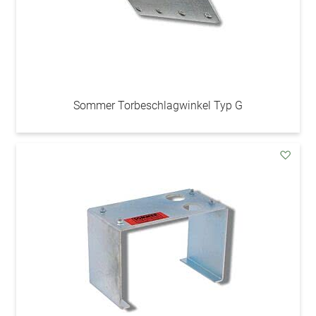
Sommer Torbeschlagwinkel Typ G
addAu
den
Wunsc