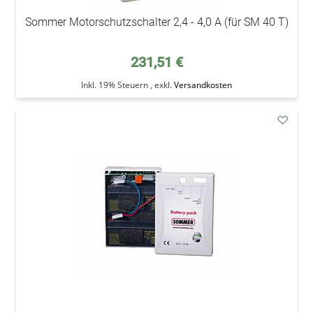
Sommer Motorschutzschalter 2,4 - 4,0 A (für SM 40 T)
231,51 €
Inkl. 19% Steuern
,
exkl.
Versandkosten
addAu
den
Wunsc