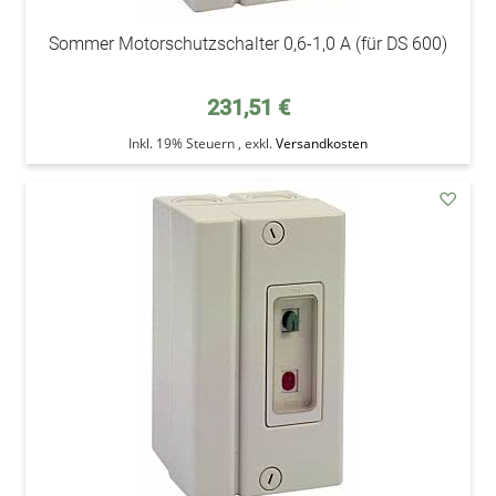
Sommer Motorschutzschalter 0,6-1,0 A (für DS 600)
231,51 €
Inkl. 19% Steuern
,
exkl.
Versandkosten
addAu
den
Wunsc