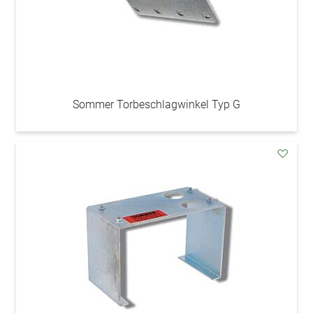
Sommer Torbeschlagwinkel Typ G
addAu
den
Wunsc