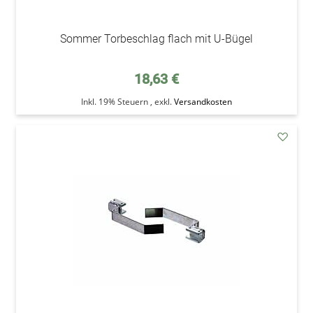
Sommer Torbeschlag flach mit U-Bügel
18,63 €
Inkl. 19% Steuern
,
exkl.
Versandkosten
addAu
den
Wunsc