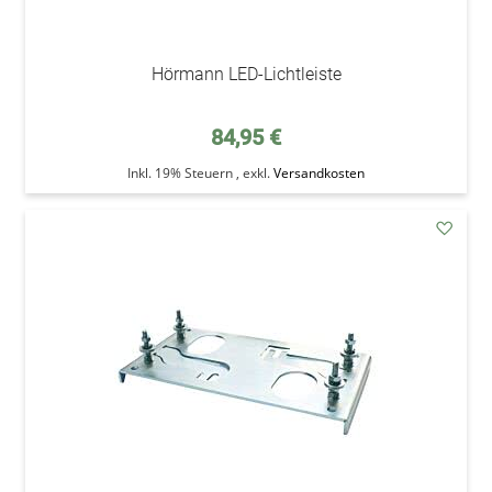
Hörmann LED-Lichtleiste
84,95 €
Inkl. 19% Steuern
,
exkl.
Versandkosten
addAu
den
Wunsc