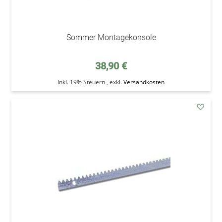
Sommer Montagekonsole
38,90 €
Inkl. 19% Steuern
,
exkl.
Versandkosten
addAu
den
Wunsc