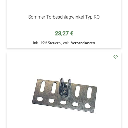
Sommer Torbeschlagwinkel Typ RO
23,27 €
Inkl. 19% Steuern
,
exkl.
Versandkosten
addAu
den
Wunsc