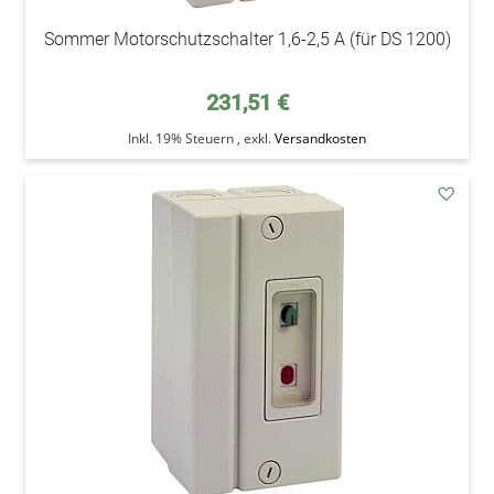
Sommer Motorschutzschalter 1,6-2,5 A (für DS 1200)
231,51 €
Inkl. 19% Steuern
,
exkl.
Versandkosten
addAu
den
Wunsc