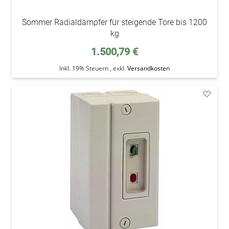
Sommer Radialdämpfer für steigende Tore bis 1200
kg
1.500,79 €
Inkl. 19% Steuern
,
exkl.
Versandkosten
addAu
den
Wunsc