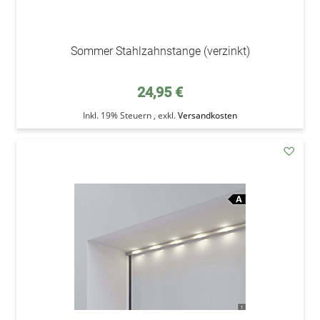
Sommer Stahlzahnstange (verzinkt)
24,95 €
Inkl. 19% Steuern
,
exkl.
Versandkosten
addAu
den
Wunsc