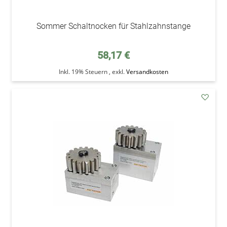
Sommer Schaltnocken für Stahlzahnstange
58,17 €
Inkl. 19% Steuern
,
exkl.
Versandkosten
addAu
den
Wunsc