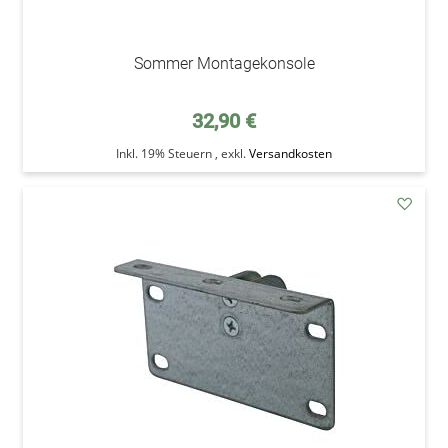
Sommer Montagekonsole
32,90 €
Inkl. 19% Steuern
,
exkl.
Versandkosten
addAu
den
Wunsc