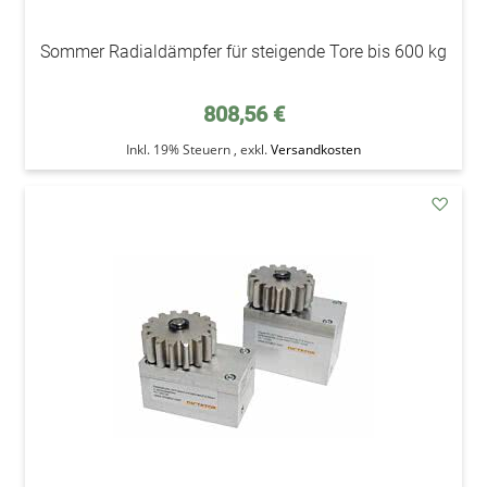
Sommer Radialdämpfer für steigende Tore bis 600 kg
808,56 €
Inkl. 19% Steuern
,
exkl.
Versandkosten
addAu
den
Wunsc