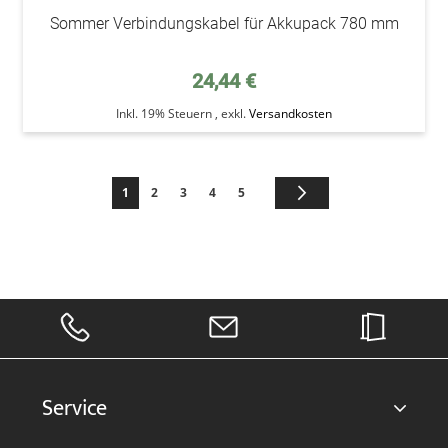
Sommer Verbindungskabel für Akkupack 780 mm
24,44 €
Inkl. 19% Steuern
,
exkl.
Versandkosten
Seite
Sie lesen gerade die Seite
Seite
Seite
Seite
Seite
Seite
Weiter
1
2
3
4
5
Service