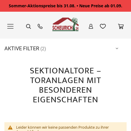
Sommer-Aktionspreise bis 31.08. • Neue Preise ab 01.09.
Zum
Inhalt
springen
AKTIVE FILTER
SEKTIONALTORE –
TORANLAGEN MIT
BESONDEREN
EIGENSCHAFTEN
Leider können wir keine passenden Produkte zu ihrer