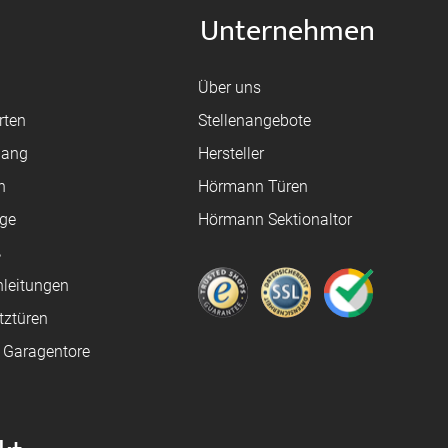
Unternehmen
Über uns
rten
Stellenangebote
gang
Hersteller
n
Hörmann Türen
age
Hörmann Sektionaltor
ß
leitungen
tztüren
e Garagentore