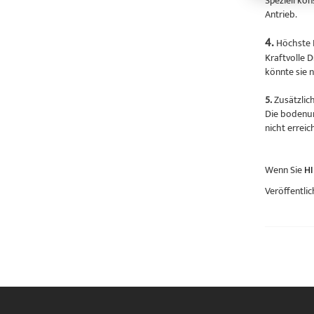
Speziell ko
Antrieb.
4.
Höchste 
Kraftvolle 
könnte sie 
5.
Zusätzlic
Die bodenun
nicht errei
Wenn Sie
HI
Veröffentlic