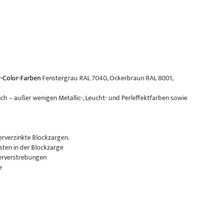
-Color-Farben
Fenstergrau RAL 7040, Ockerbraun RAL 8001,
ch – außer wenigen Metallic-, Leucht- und Perleffektfarben sowie
erverzinkte Blockzargen.
sten in der Blockzarge
erverstrebungen
e