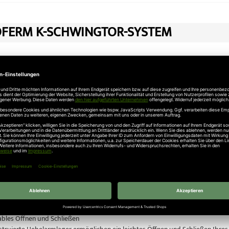
FERM K-SCHWINGTOR-SYSTEM
 Schwingtor Modell Rees auch mit Antrieb erhältlich!
ei uns online das Novoferm Schwingtor-System.
enschen: Das Tor, das sich selbst überwacht
m Schwingtor-System ist mit einer selbstüberwachenden Abschaltautomatik au
, ob Gegenstand oder Person, stoppt und öffnet es sofort beim geringsten Wi
Eigentum: Vorbildliche Einbruchhemmung
ische Novoferm Schwingtor-System schützt Ihr Eigentum zusätzlich durch ei
g durch massive Bolzen in der Zarge, zusätzliche Verriegelung durch die Se
bles Öffnen und Schließen