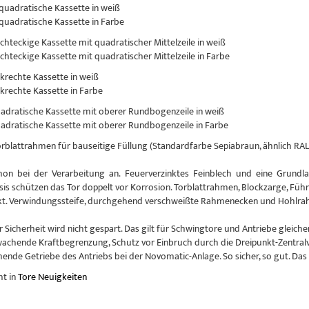
 quadratische Kassette in weiß
 quadratische Kassette in Farbe
echteckige Kassette mit quadratischer Mittelzeile in weiß
echteckige Kassette mit quadratischer Mittelzeile in Farbe
nkrechte Kassette in weiß
nkrechte Kassette in Farbe
uadratische Kassette mit oberer Rundbogenzeile in weiß
uadratische Kassette mit oberer Rundbogenzeile in Farbe
Torblattrahmen für bauseitige Füllung (Standardfarbe Sepiabraun, ähnlich RAL
hon bei der Verarbeitung an. Feuerverzinktes Feinblech und eine Grundlac
sis schützen das Tor doppelt vor Korrosion. Torblattrahmen, Blockzarge, Führ
kt. Verwindungssteife, durchgehend verschweißte Rahmenecken und Hohlrahm
r Sicherheit wird nicht gespart. Das gilt für Schwingtore und Antriebe glei
achende Kraftbegrenzung, Schutz vor Einbruch durch die Dreipunkt-Zentral
nde Getriebe des Antriebs bei der Novomatic-Anlage. So sicher, so gut. Das
ht in
Tore Neuigkeiten