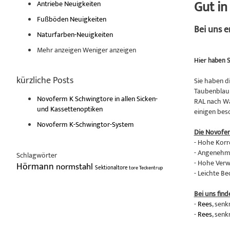
Gut i
Antriebe Neuigkeiten
Fußböden Neuigkeiten
Bei uns 
Naturfarben-Neuigkeiten
Mehr anzeigen
Weniger anzeigen
Hier
haben S
kürzliche Posts
Sie haben d
Taubenblau 
Novoferm K Schwingtore in allen Sicken-
RAL nach Wa
und Kassettenoptiken
einigen bes
Novoferm K-Schwingtor-System
Die Novofe
- Hohe Korr
- Angenehme
Schlagwörter
- Hohe Verw
Hörmann
normstahl
Sektionaltore
tore
Teckentrup
- Leichte B
Bei uns find
-
Rees
, senk
-
Rees
, senk