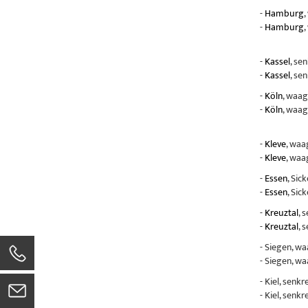
-
Hamburg
,
-
Hamburg
,
-
Kassel
, se
-
Kassel
, se
-
Köln
, waag
-
Köln
, waag
-
Kleve
, waa
-
Kleve
, waa
-
Essen
, Sic
-
Essen
, Sic
-
Kreuztal
, 
-
Kreuztal
, 
- Siegen, w
- Siegen, w
- Kiel, senk
- Kiel, senk