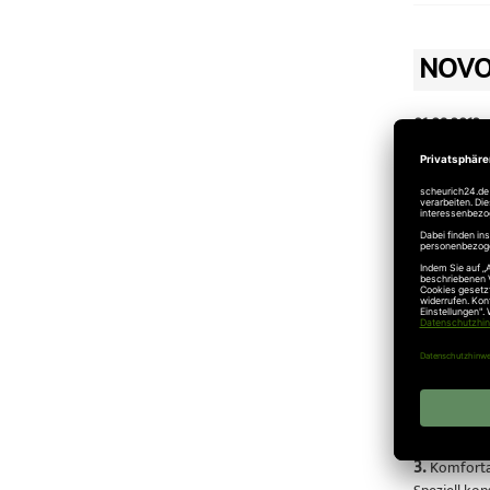
NOVO
01.08.2012
Novoferm
Kaufen Sie b
1.
Schützt M
Das Novofer
ganz gleich
2.
Schützt 
Das automat
Verriegelun
3.
Komforta