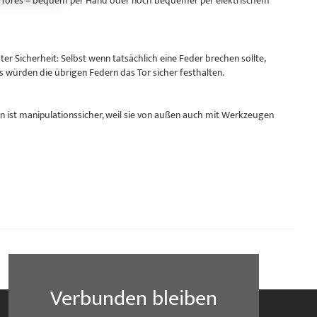
res Tores – bequem per Hand oder noch bequemer per elektrischem
r Sicherheit: Selbst wenn tatsächlich eine Feder brechen sollte,
s würden die übrigen Federn das Tor sicher festhalten.
 ist manipulationssicher, weil sie von außen auch mit Werkzeugen
Verbunden bleiben