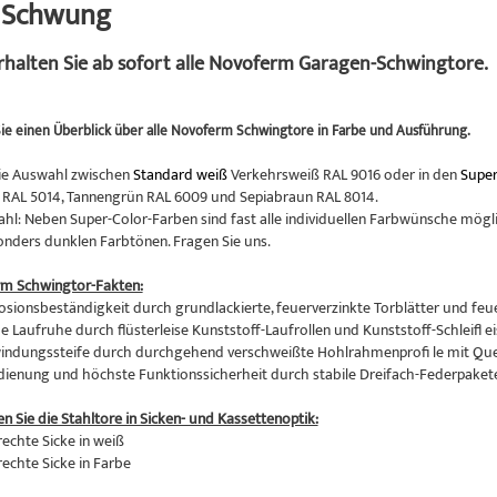
n Schwung
erhalten Sie ab sofort alle Novoferm Garagen-Schwingtore.
ie einen Überblick über alle Novoferm Schwingtore in Farbe und Ausführung.
ie Auswahl zwischen
Standard weiß
Verkehrsweiß RAL 9016 oder in den
Super
RAL 5014, Tannengrün RAL 6009 und Sepiabraun RAL 8014.
hl: Neben Super-Color-Farben sind fast alle individuellen Farbwünsche mögli
onders dunklen Farbtönen. Fragen Sie uns.
rm Schwingtor-Fakten:
osionsbeständigkeit durch grundlackierte, feuerverzinkte Torblätter und feu
 Laufruhe durch flüsterleise Kunststoff-Laufrollen und Kunststoff-Schleifl ei
indungssteife durch durchgehend verschweißte Hohlrahmenprofi le mit Qu
edienung und höchste Funktionssicherheit durch stabile Dreifach-Federpaket
en Sie die Stahltore in Sicken- und Kassettenoptik:
rechte Sicke in weiß
rechte Sicke in Farbe