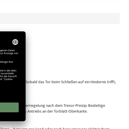
sgestattet. Sobald das Tor beim Schließen auf ein Hindernis trifft,
derstand.
ne Dreipunktverriegelung nach dem Tresor-Prinzip: Beideitige
lbsthemmung des Antriebs an der Torblatt-Oberkante.