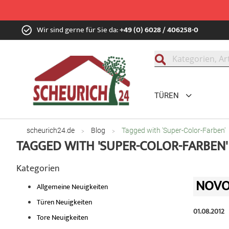
Zum
Wir sind gerne für Sie da:
+49 (0) 6028 / 406258-0
Inhalt
springen
Suche
TÜREN
scheurich24.de
Blog
Tagged with 'Super-Color-Farben'
TAGGED WITH 'SUPER-COLOR-FARBEN'
Kategorien
NOVO
Allgemeine Neuigkeiten
Türen Neuigkeiten
01.08.2012
Tore Neuigkeiten