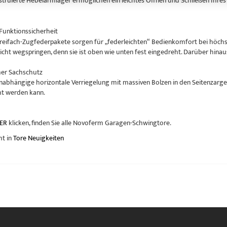
nstruierte Hebelarmlager ermöglichen ein leichtes Öffnen und Schließen Ih
Funktionssicherheit
Dreifach-Zugfederpakete sorgen für „federleichten“ Bedienkomfort bei höchste
nicht wegspringen, denn sie ist oben wie unten fest eingedreht. Darüber hinau
her Sachschutz
abhängige horizontale Verriegelung mit massiven Bolzen in den Seitenzargen
cht werden kann.
ER
klicken, finden Sie alle Novoferm Garagen-Schwingtore.
ht in
Tore Neuigkeiten