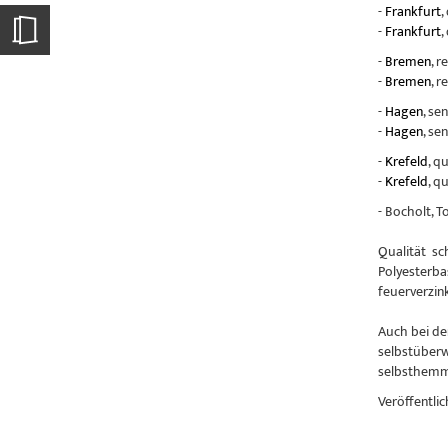
-
Frankfurt
,
-
Frankfurt
,
-
Bremen
, r
-
Bremen
, r
-
Hagen
, se
-
Hagen
, se
-
Krefeld
, q
-
Krefeld
, q
- Bocholt, 
Qualität sc
Polyesterba
feuerverzin
Auch bei de
selbstüberw
selbsthemme
Veröffentlic