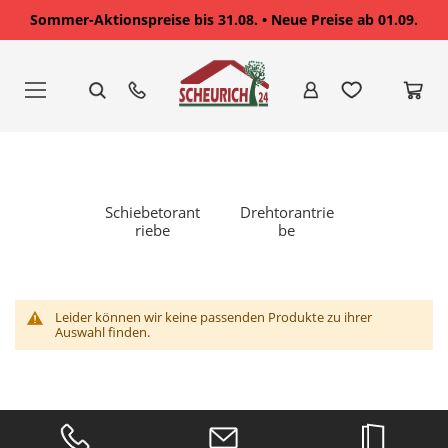
Sommer-Aktionspreise bis 31.08. • Neue Preise ab 01.09.
Zum
Inhalt
springen
Schiebetorant
Drehtorantrie
riebe
be
Leider können wir keine passenden Produkte zu ihrer
Auswahl finden.