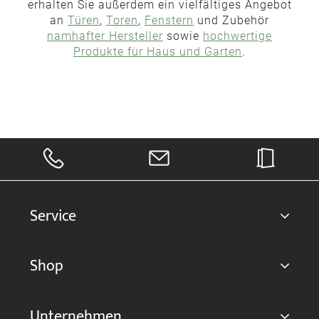
erhalten Sie außerdem ein vielfältiges Angebot
an
Türen
,
Toren
,
Fenstern
und Zubehör
namhafter Hersteller
sowie
hochwertige
Produkte für Haus und Garten
.
Service
Shop
Unternehmen