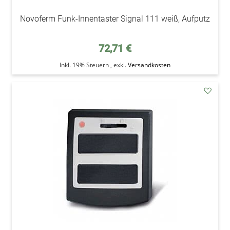
Novoferm Funk-Innentaster Signal 111 weiß, Aufputz
72,71 €
Inkl. 19% Steuern
,
exkl.
Versandkosten
addAu
den
Wunsc