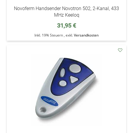
Novoferm Handsender Novotron 502, 2-Kanal, 433
MHz Keeloq
31,95 €
Inkl. 19% Steuern
,
exkl.
Versandkosten
addAu
den
Wunsc