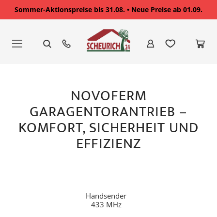
Sommer-Aktionspreise bis 31.08. • Neue Preise ab 01.09.
Zum
Inhalt
springen
NOVOFERM
GARAGENTORANTRIEB –
KOMFORT, SICHERHEIT UND
EFFIZIENZ
Handsender
433 MHz