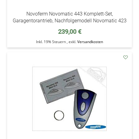
Novoferm Novomatic 443 Komplett-Set,
Garagentorantrieb, Nachfolgemodell Novomatic 423
239,00 €
Inkl. 19% Steuern
,
exkl.
Versandkosten
addAu
den
Wunsc