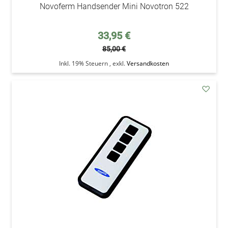
Novoferm Handsender Mini Novotron 522
Sonderpreis
33,95 €
85,00 €
Inkl. 19% Steuern
,
exkl.
Versandkosten
addAu
den
Wunsc