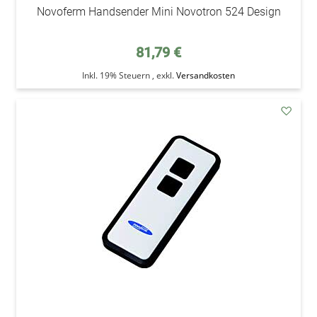
Novoferm Handsender Mini Novotron 524 Design
81,79 €
Inkl. 19% Steuern
,
exkl.
Versandkosten
addAu
den
Wunsc