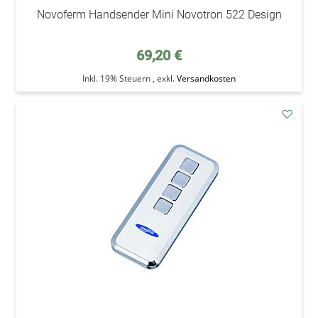
Novoferm Handsender Mini Novotron 522 Design
69,20 €
Inkl. 19% Steuern
,
exkl.
Versandkosten
addAu
den
Wunsc