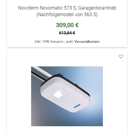
Novoferm Novomatic 573 S, Garagentorantrieb
(Nachfolgemodell von 563 S)
Sonderpreis
309,00 €
613,84 €
Inkl. 19% Steuern
,
exkl.
Versandkosten
addAu
den
Wunsc