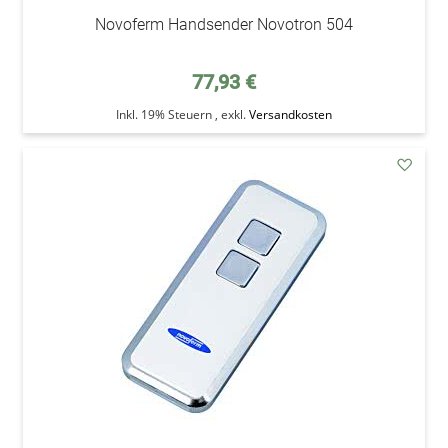
Novoferm Handsender Novotron 504
77,93 €
Inkl. 19% Steuern
,
exkl.
Versandkosten
addAu
den
Wunsc