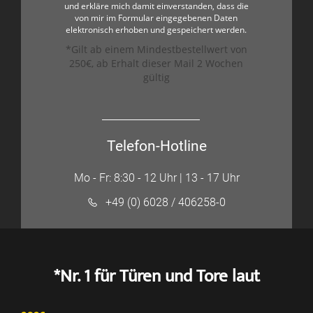
und erkläre mich damit einverstanden, dass die
von mir im Formular eingegebenen Daten
elektronisch erhoben und gespeichert werden.
*Gilt ab einem Mindestbestellwert von
250€, ab Erhalt dieser Mail 2 Wochen
gültig
Telefon-Hotline
Mo - Fr: 8:30 - 12 Uhr | 13 - 17 Uhr
+49 (0) 6028 / 406258-0
*Nr. 1 für Türen und Tore laut