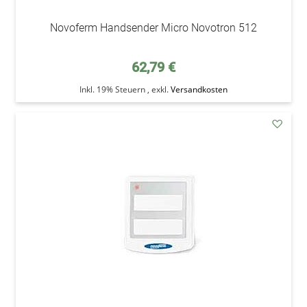
Novoferm Handsender Micro Novotron 512
62,79 €
Inkl. 19% Steuern
,
exkl.
Versandkosten
addAu
den
Wunsc