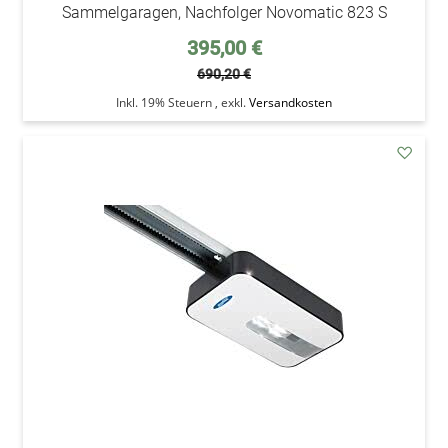
Sammelgaragen, Nachfolger Novomatic 823 S
Sonderpreis
395,00 €
690,20 €
Inkl. 19% Steuern
,
exkl.
Versandkosten
addAu
den
Wunsc