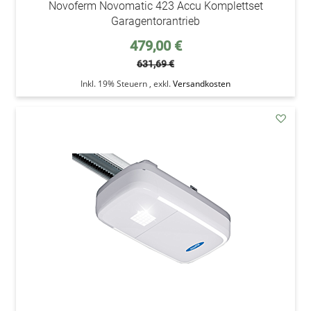
Novoferm Novomatic 423 Accu Komplettset
Garagentorantrieb
Sonderpreis
479,00 €
631,69 €
Inkl. 19% Steuern
,
exkl.
Versandkosten
addAu
den
Wunsc