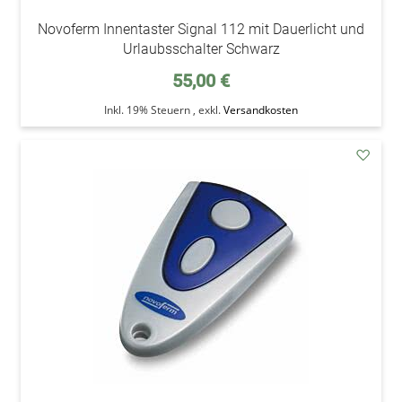
Novoferm Innentaster Signal 112 mit Dauerlicht und
Urlaubsschalter Schwarz
55,00 €
Inkl. 19% Steuern
,
exkl.
Versandkosten
addAu
den
Wunsc