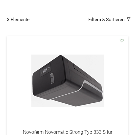
13
Elemente
Filtern & Sortieren
addAu
den
Wunsc
Novoferm Novomatic Strong Typ 833 S für