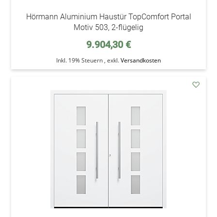
Hörmann Aluminium Haustür TopComfort Portal
Motiv 503, 2-flügelig
9.904,30 €
Inkl. 19% Steuern
,
exkl.
Versandkosten
addAu
den
Wunsc