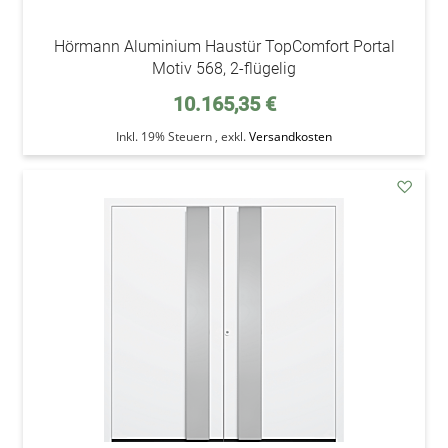
Hörmann Aluminium Haustür TopComfort Portal
Motiv 568, 2-flügelig
10.165,35 €
Inkl. 19% Steuern
,
exkl.
Versandkosten
addAu
den
Wunsc