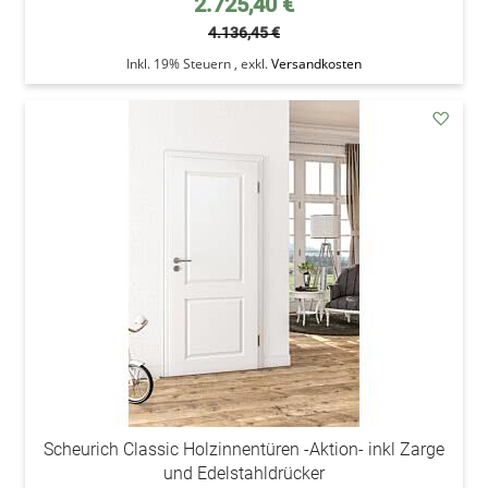
2.725,40 €
4.136,45 €
Inkl. 19% Steuern
,
exkl.
Versandkosten
addAu
den
Wunsc
Scheurich Classic Holzinnentüren -Aktion- inkl Zarge
und Edelstahldrücker