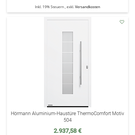
Inkl. 19% Steuern
,
exkl.
Versandkosten
addAu
den
Wunsc
Hörmann Aluminium-Haustüre ThermoComfort Motiv
504
Sonderpreis
2.937,58 €