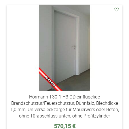
addAu
den
Wunsc
Hörmann T30-1 H3 OD einflügelige
Brandschutztür/Feuerschutztür, Dünnfalz, Blechdicke
1,0 mm, Universaleckzarge für Mauerwerk oder Beton,
ohne Türabschluss unten, ohne Profilzylinder
570,15 €