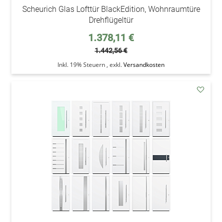
Scheurich Glas Lofttür BlackEdition, Wohnraumtüre
Drehflügeltür
Sonderpreis
1.378,11 €
1.442,56 €
Inkl. 19% Steuern
,
exkl.
Versandkosten
addAu
den
Wunsc