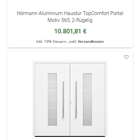
Hörmann Aluminium Haustür TopComfort Portal
Motiv 565, 2-flügelig
10.801,81 €
Inkl. 19% Steuern
,
exkl.
Versandkosten
addAu
den
Wunsc