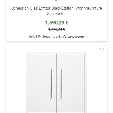
Scheurich Glas Lofttür BlackEdition, Wohnraumtüre
Schiebetür
Sonderpreis
1.590,29 €
1.776,74 €
Inkl. 19% Steuern
,
exkl.
Versandkosten
addAu
den
Wunsc