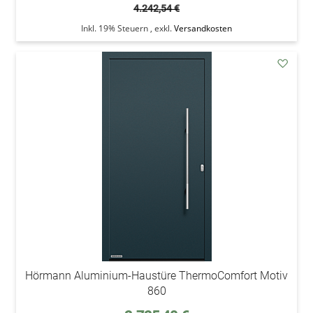
4.242,54 €
Inkl. 19% Steuern
,
exkl.
Versandkosten
addAu
den
Wunsc
Hörmann Aluminium-Haustüre ThermoComfort Motiv
860
Sonderpreis