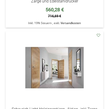
Zarge und Edelstahldrücker
Sonderpreis
560,28 €
716,69 €
Inkl. 19% Steuern
,
exkl.
Versandkosten
addAu
den
Wunsc