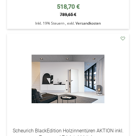
Sonderpreis
518,70 €
789,65 €
Inkl. 19% Steuern
,
exkl.
Versandkosten
addAu
den
Wunsc
Scheurich BlackEdition Holzinnentüren AKTION inkl.