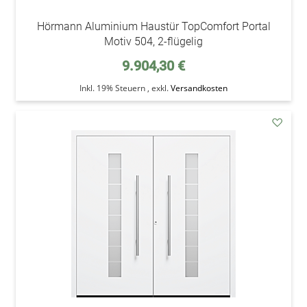
Hörmann Aluminium Haustür TopComfort Portal
Motiv 504, 2-flügelig
9.904,30 €
Inkl. 19% Steuern
,
exkl.
Versandkosten
addAu
den
Wunsc