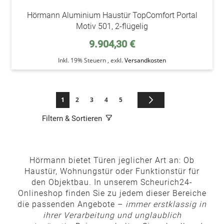
Hörmann Aluminium Haustür TopComfort Portal
Motiv 501, 2-flügelig
9.904,30 €
Inkl. 19% Steuern
,
exkl.
Versandkosten
Seite
Sie lesen gerade die Seite
Seite
Seite
Seite
Seite
Seite
Weiter
1
2
3
4
5
Filtern & Sortieren
Hörmann bietet Türen jeglicher Art an: Ob
Haustür, Wohnungstür oder Funktionstür für
den Objektbau. In unserem Scheurich24-
Onlineshop finden Sie zu jedem dieser Bereiche
die passenden Angebote –
immer erstklassig in
ihrer Verarbeitung und unglaublich