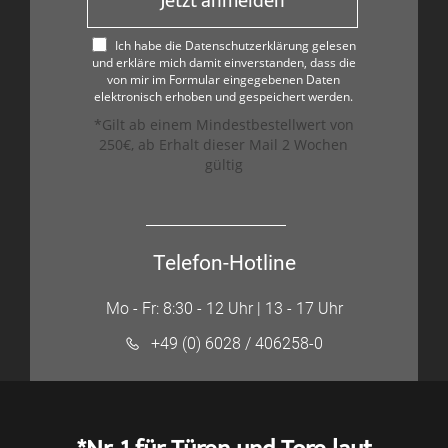
Jetzt anmelden
Ich habe die Datenschutzerklärung gelesen
und erkläre mich damit einverstanden, dass die
von mir im Formular eingegebenen Daten
elektronisch erhoben und gespeichert werden.
*Gilt ab einem Mindestbestellwert von
250€, ab Erhalt dieser Mail 2 Wochen
gültig
Telefon-Hotline
Mo - Fr: 8:30 - 12 Uhr | 13 - 17 Uhr
+49 (0) 6028 / 406258-0