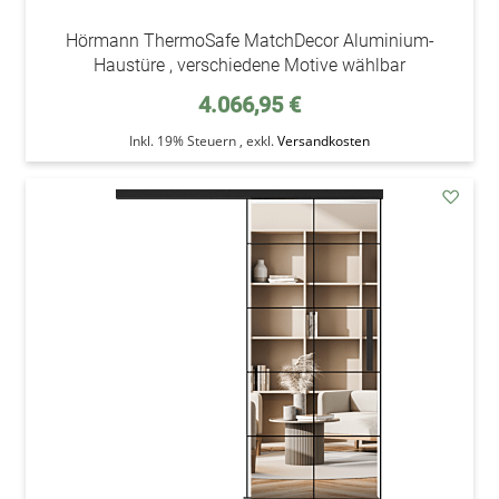
Hörmann ThermoSafe MatchDecor Aluminium-
Haustüre , verschiedene Motive wählbar
4.066,95 €
Inkl. 19% Steuern
,
exkl.
Versandkosten
addAu
den
Wunsc