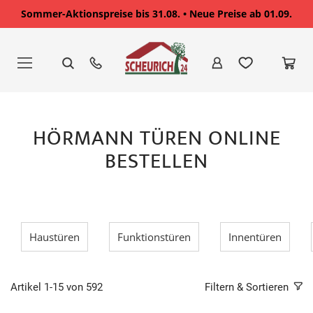
Sommer-Aktionspreise bis 31.08. • Neue Preise ab 01.09.
Zum
Inhalt
springen
HÖRMANN TÜREN ONLINE
BESTELLEN
Haustüren
Funktionstüren
Innentüren
Artikel
1
-
15
von
592
Filtern & Sortieren