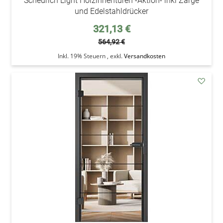
Scheurich Light Holzinnentüren -Aktion- inkl Zarge
und Edelstahldrücker
Sonderpreis
321,13 €
564,92 €
Inkl. 19% Steuern
,
exkl.
Versandkosten
addAu
den
Wunsc