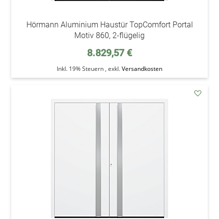
Hörmann Aluminium Haustür TopComfort Portal
Motiv 860, 2-flügelig
8.829,57 €
Inkl. 19% Steuern
,
exkl.
Versandkosten
addAu
den
Wunsc