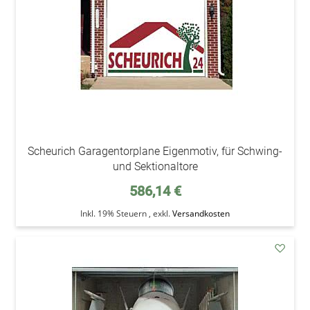
Scheurich Garagentorplane Eigenmotiv, für Schwing-
und Sektionaltore
586,14 €
Inkl. 19% Steuern
,
exkl.
Versandkosten
addAu
den
Wunsc