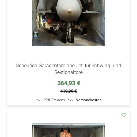
Scheurich Garagentorplane Jet, für Schwing- und
Sektionaltore
Sonderpreis
364,93 €
419,99 €
Inkl. 19% Steuern
,
exkl.
Versandkosten
addAu
den
Wunsc