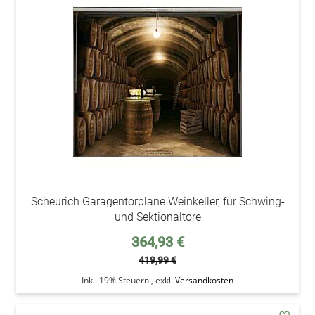
addAu
den
Wunsc
Scheurich Garagentorplane Weinkeller, für Schwing-
und Sektionaltore
Sonderpreis
364,93 €
419,99 €
Inkl. 19% Steuern
,
exkl.
Versandkosten