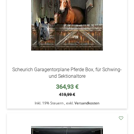
Scheurich Garagentorplane Pferde Box, für Schwing-
und Sektionaltore
Sonderpreis
364,93 €
419,99 €
Inkl. 19% Steuern
,
exkl.
Versandkosten
addAu
den