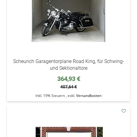
Scheurich Garagentorplane Road King, für Schwing-
und Sektionaltore
Sonderpreis
364,93 €
407,64 €
Inkl. 19% Steuern
,
exkl.
Versandkosten
addAu
den
Wunsc