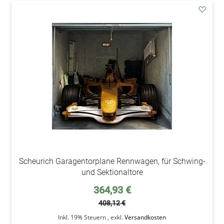
addAu
den
Wunsc
Scheurich Garagentorplane Rennwagen, für Schwing-
und Sektionaltore
Sonderpreis
364,93 €
408,12 €
Inkl. 19% Steuern
,
exkl.
Versandkosten