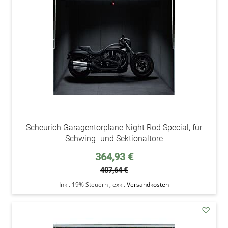
Wunsc
Scheurich Garagentorplane Night Rod Special, für
Schwing- und Sektionaltore
Sonderpreis
364,93 €
407,64 €
Inkl. 19% Steuern
,
exkl.
Versandkosten
addAu