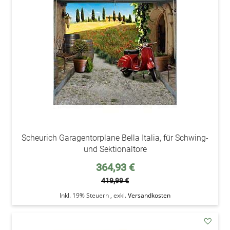
den
Wunsc
Scheurich Garagentorplane Bella Italia, für Schwing-
und Sektionaltore
Sonderpreis
364,93 €
419,99 €
Inkl. 19% Steuern
,
exkl.
Versandkosten