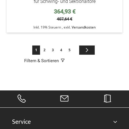
für Schwing- und Sektionaltore
Sonderpreis
364,93 €
407,64 €
Inkl. 19% Steuern
,
exkl.
Versandkosten
Seite
Sie lesen gerade die Seite
Seite
Seite
Seite
Seite
Seite
Weiter
1
2
3
4
5
Filtern & Sortieren
Service