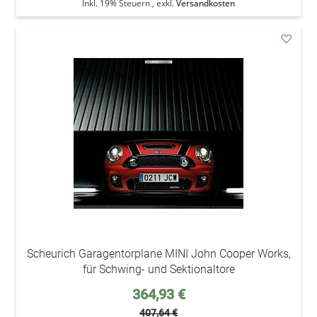
Inkl. 19% Steuern
,
exkl.
Versandkosten
addAu
den
Wunsc
Scheurich Garagentorplane MINI John Cooper Works,
für Schwing- und Sektionaltore
Sonderpreis
364,93 €
407,64 €