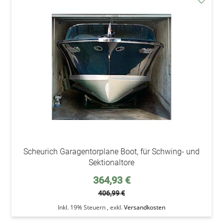
addAu
den
Wunsc
Scheurich Garagentorplane Boot, für Schwing- und
Sektionaltore
Sonderpreis
364,93 €
406,99 €
Inkl. 19% Steuern
,
exkl.
Versandkosten