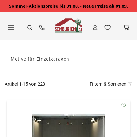
Sommer-Aktionspreise bis 31.08. • Neue Preise ab 01.09.
Zum
Inhalt
springen
Motive für Einzelgaragen
Artikel
1
-
15
von
223
Filtern & Sortieren
addAu
den
Wunsc