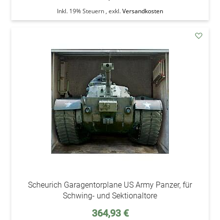
Inkl. 19% Steuern
,
exkl.
Versandkosten
addAu
den
Wunsc
Scheurich Garagentorplane US Army Panzer, für
Schwing- und Sektionaltore
Sonderpreis
364,93 €