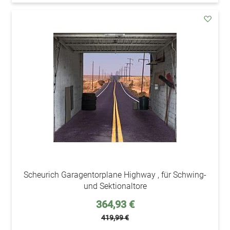
addAu
den
Wunsc
Scheurich Garagentorplane Highway , für Schwing-
und Sektionaltore
Sonderpreis
364,93 €
419,99 €