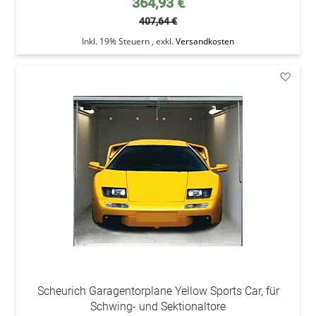
364,93 €
407,64 €
Inkl. 19% Steuern
,
exkl.
Versandkosten
addAu
den
Wunsc
Scheurich Garagentorplane Yellow Sports Car, für
Schwing- und Sektionaltore