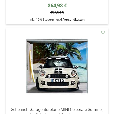
Sonderpreis
364,93 €
407,64 €
Inkl. 19% Steuern
,
exkl.
Versandkosten
addAu
den
Wunsc
Scheurich Garagentorplane MINI Celebrate Summer,