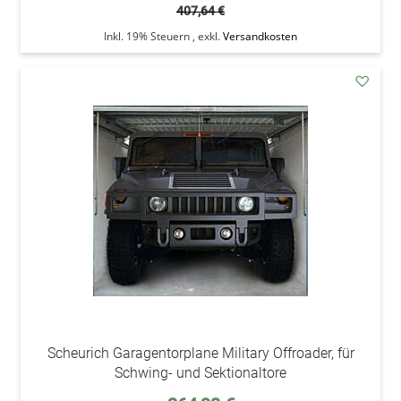
407,64 €
Inkl. 19% Steuern
,
exkl.
Versandkosten
addAu
den
Wunsc
Scheurich Garagentorplane Military Offroader, für
Schwing- und Sektionaltore
Sonderpreis