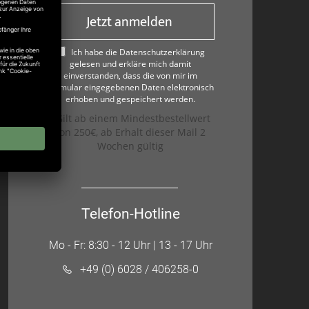
Jetzt anmelden
Ich habe die Datenschutzerklärung
gelesen und erkläre mich damit
einverstanden, dass die von mir im
Formular eingegebenen Daten elektronisch
erhoben und gespeichert werden.
*Gilt ab einem Mindestbestellwert
von 250€, ab Erhalt dieser Mail 2
Wochen gültig
Telefon-Hotline
Mo - Fr: 8:30 - 12 Uhr | 13 - 17 Uhr
+49 (0) 6028 / 406258-0