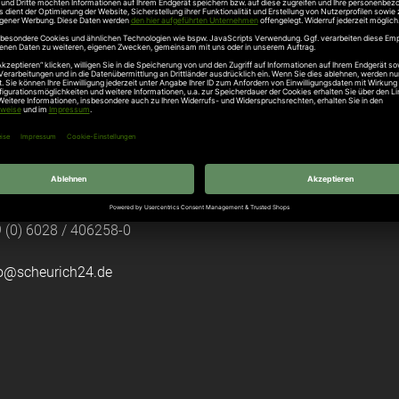
tztüren
e Garagentore
kt
rsbacher Str. 63-65, 63849 Leidersbach
 (0) 6028 / 406258-0
fo@scheurich24.de