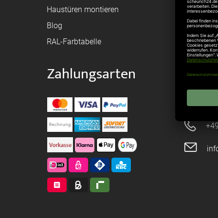
Haustüren montieren
Brandschu
Blog
Elektrisch
RAL-Farbtabelle
Zahlungsarten
Konta
Ebe
+49
in