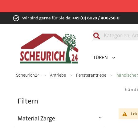
Zum
Wir sind gerne für Sie da:
+49 (0) 6028 / 406258-0
Inhalt
springen
Suche
TÜREN
Scheurich24
Antriebe
Fensterantriebe
händische 
händi
Filtern
Lei
Material Zarge