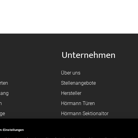
Unternehmen
Über uns
rten
Stellenangebote
gang
Hersteller
n
Hörmann Türen
age
Hörmann Sektionaltor
ß
leitungen