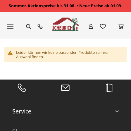
Sommer-Aktionspreise bis 31.08. • Neue Preise ab 01.09.
Zum
Inhalt
springen
Leider können wir keine passenden Produkte zu ihrer
Auswahl finden.
Service