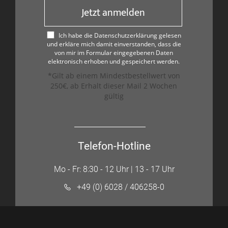
Jetzt anmelden
Ich habe die Datenschutzerklärung gelesen
und erkläre mich damit einverstanden, dass die
von mir im Formular eingegebenen Daten
elektronisch erhoben und gespeichert werden.
*Gilt ab einem Mindestbestellwert von
250€, ab Erhalt dieser Mail 2 Wochen
gültig
Telefon-Hotline
Mo - Fr: 8:30 - 12 Uhr | 13 - 17 Uhr
+49 (0) 6028 / 406258-0