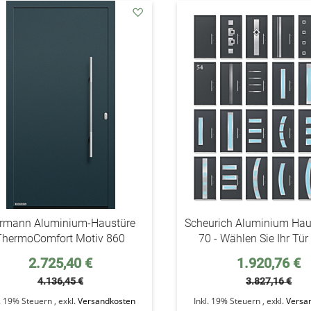
addAuf
den
Wunschzettel
rmann Aluminium-Haustüre
Scheurich Aluminium Hau
ThermoComfort Motiv 860
70 - Wählen Sie Ihr Tür
Sonderpreis
Sonderpreis
2.725,40 €
1.920,76 €
4.136,45 €
3.827,16 €
l. 19% Steuern
,
exkl.
Versandkosten
Inkl. 19% Steuern
,
exkl.
Versa