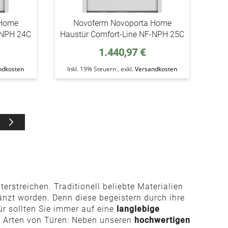
 Home
Novoferm Novoporta Home
-NPH 24C
Haustür Comfort-Line NF-NPH 25C
1.440,97 €
ndkosten
Inkl. 19% Steuern
,
exkl.
Versandkosten
Seite
Weiter
erstreichen. Traditionell beliebte Materialien
nzt worden. Denn diese begeistern durch ihre
ür sollten Sie immer auf eine
langlebige
le Arten von Türen: Neben unseren
hochwertigen