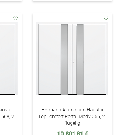
addAuf
addAuf
den
den
Wunschzettel
Wunschzettel
austür
Hörmann Aluminium Haustür
 568, 2-
TopComfort Portal Motiv 565, 2-
flügelig
10.801,81 €