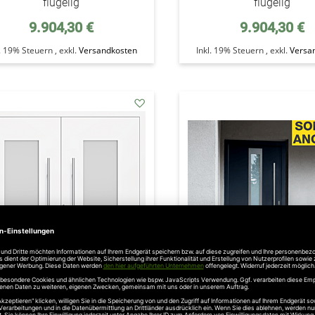
flügelig
flügelig
9.904,30 €
9.904,30 €
l. 19% Steuern
,
exkl.
Versandkosten
Inkl. 19% Steuern
,
exkl.
Versa
addAuf
den
Wunschzettel