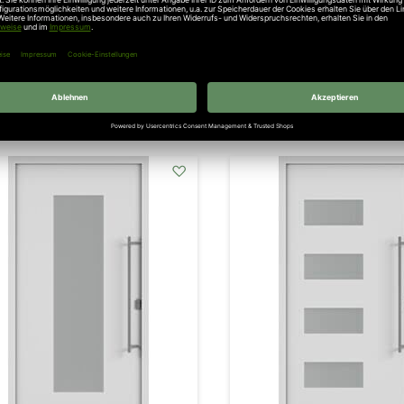
rmann Aluminium Haustür
Scheurich Aluminium Hau
Comfort Portal Motiv 138, 2-
70 - Aktion bis Ende de
flügelig
2.609,81 €
10.711,29 €
Inkl. 19% Steuern
,
exkl.
Versa
l. 19% Steuern
,
exkl.
Versandkosten
addAuf
den
Wunschzettel