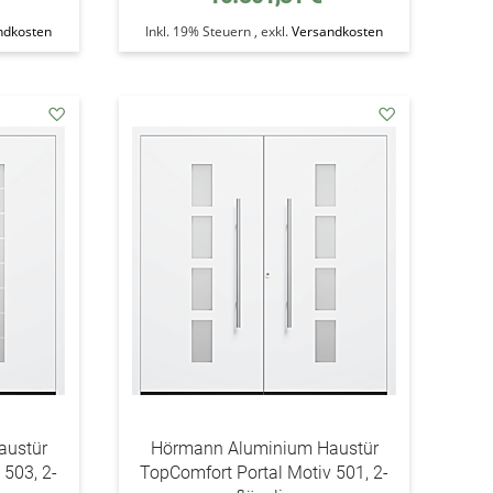
ndkosten
Inkl. 19% Steuern
,
exkl.
Versandkosten
addAuf
addAuf
den
den
Wunschzettel
Wunschzettel
austür
Hörmann Aluminium Haustür
 503, 2-
TopComfort Portal Motiv 501, 2-