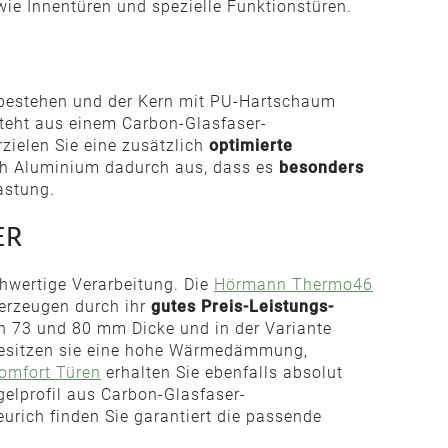
wie Innentüren und spezielle Funktionstüren.
estehen und der Kern mit PU-Hartschaum
steht aus einem Carbon-Glasfaser-
zielen Sie eine zusätzlich
optimierte
 sich Aluminium dadurch aus, dass es
besonders
astung.
ER
hwertige Verarbeitung. Die
Hörmann Thermo46
berzeugen durch ihr
gutes Preis-Leistungs-
n 73 und 80 mm Dicke und in der Variante
, besitzen sie eine hohe Wärmedämmung,
mfort Türen
erhalten Sie ebenfalls absolut
lprofil aus Carbon-Glasfaser-
urich finden Sie garantiert die passende