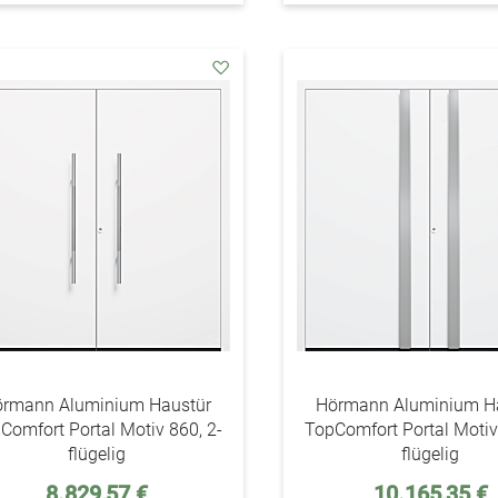
addAuf
den
Wunschzettel
rmann Aluminium Haustür
Hörmann Aluminium H
Comfort Portal Motiv 860, 2-
TopComfort Portal Motiv
flügelig
flügelig
8.829,57 €
10.165,35 €