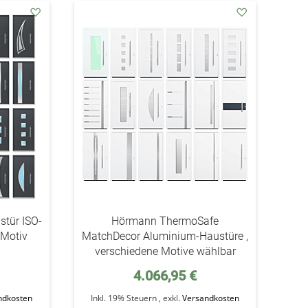
addAuf
addAuf
den
den
Wunschzettel
Wunschzettel
stür ISO-
Hörmann ThermoSafe
 Motiv
MatchDecor Aluminium-Haustüre ,
verschiedene Motive wählbar
4.066,95 €
ndkosten
Inkl. 19% Steuern
,
exkl.
Versandkosten