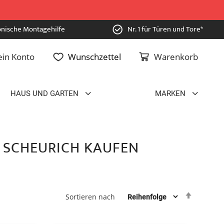
onische Montagehilfe
Nr. 1 für Türen und Tore*
in Konto
Wunschzettel
Warenkorb
HAUS UND GARTEN
MARKEN
 SCHEURICH KAUFEN
Absteig
Sortieren nach
sortiere