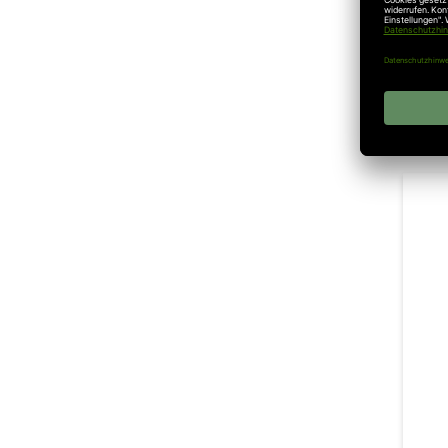
Hö
Top
Ink