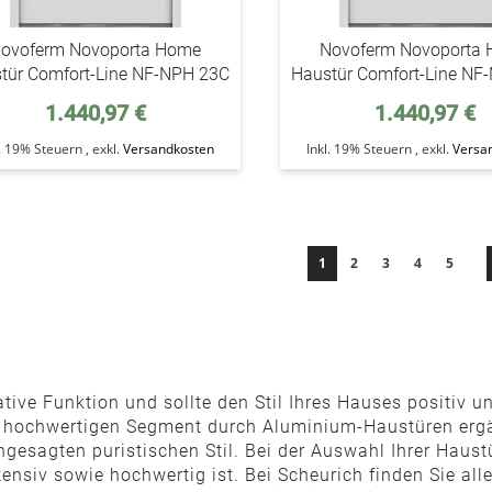
ovoferm Novoporta Home
Novoferm Novoporta
tür Comfort-Line NF-NPH 23C
Haustür Comfort-Line NF
1.440,97 €
1.440,97 €
l. 19% Steuern
,
exkl.
Versandkosten
Inkl. 19% Steuern
,
exkl.
Versa
Seite
Sie lesen gerade die Seite
Seite
Seite
Seite
Seite
1
2
3
4
5
tive Funktion und sollte den Stil Ihres Hauses positiv unt
m hochwertigen Segment durch Aluminium-Haustüren ergä
gesagten puristischen Stil. Bei der Auswahl Ihrer Haust
tensiv sowie hochwertig ist. Bei Scheurich finden Sie al