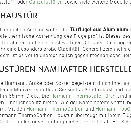
ststoff- oder
Ganzglastüren
sowie viele weitere Modelle 
-HAUSTÜR
 ähnlichen Aufbau, wobei die
Türflügel aus Aluminium
b
die thermische Abtrennung des Flügelprofils. Dieses be
-Türrahmen und einer hochwertigen 3-fachen Dichtung er
t ihr eine besonders große Stabilität. Generell zeichnet
Zudem ist es völlig unempfindlich gegen mechanische Bel
AUSTÜREN NAMHAFTER HERSTELL
e Hörmann, Groke oder Köster begeistern durch ihre hoc
edenen Motiven erhältlich. Sie sind äußerst robust und ü
ll in 65 mm Dicke. Die
Hörmann Thermosafe Türen
sind i
rten Einbruchschutz bieten. Wie der Name bereits verrät
ern. Mit den
Hörmann ThermoCarbon
und
Hörmann TopCo
rmann ThermoCarbon Haustür überzeugt mit ihrem Flüge
öster runden unser umfangreiches Portfolio ab: Bei Sche