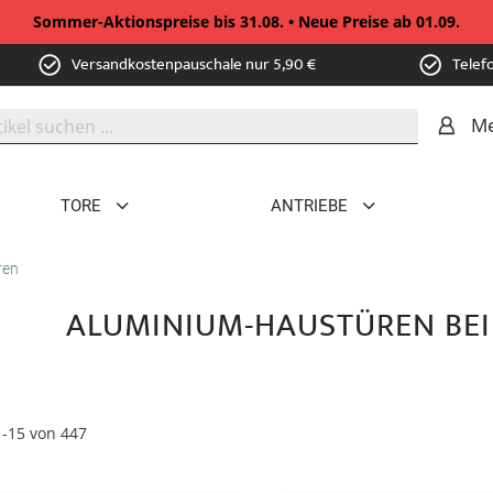
Sommer-Aktionspreise bis 31.08. • Neue Preise ab 01.09.
Versandkostenpauschale nur 5,90 €
Telef
Me
TORE
ANTRIEBE
ren
ALUMINIUM-HAUSTÜREN BEI
1
-
15
von
447