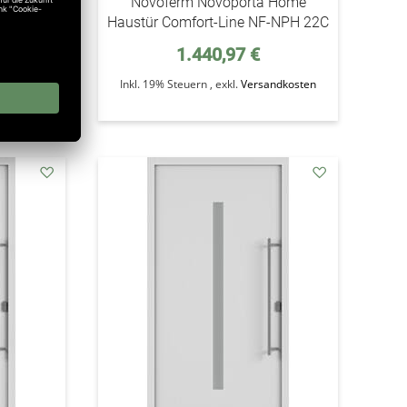
stür ISO-
Novoferm Novoporta Home
s Jahres
Haustür Comfort-Line NF-NPH 22C
1.440,97 €
ndkosten
Inkl. 19% Steuern
,
exkl.
Versandkosten
addAuf
addAuf
den
den
Wunschzettel
Wunschzettel