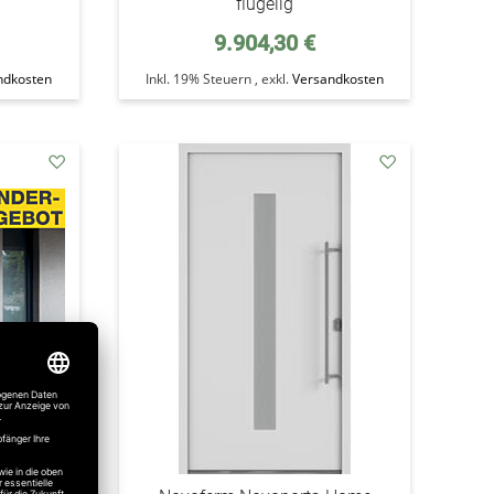
flügelig
9.904,30 €
ndkosten
Inkl. 19% Steuern
,
exkl.
Versandkosten
addAuf
addAuf
den
den
Wunschzettel
Wunschzettel