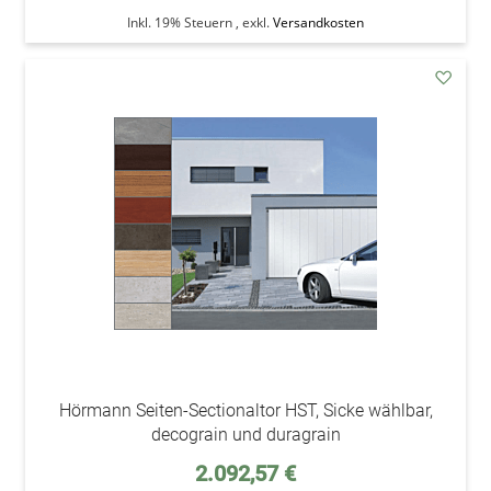
Inkl. 19% Steuern
,
exkl.
Versandkosten
addAu
den
Wunsc
Hörmann Seiten-Sectionaltor HST, Sicke wählbar,
decograin und duragrain
Sonderpreis
2.092,57 €