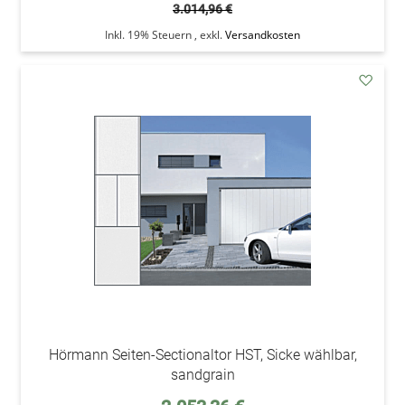
3.014,96 €
Inkl. 19% Steuern
,
exkl.
Versandkosten
addAu
den
Wunsc
Hörmann Seiten-Sectionaltor HST, Sicke wählbar,
sandgrain
Sonderpreis