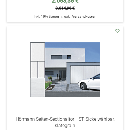
2.053,36 €
3.014,96 €
Inkl. 19% Steuern
,
exkl.
Versandkosten
addAu
den
Wunsc
Hörmann Seiten-Sectionaltor HST, Sicke wählbar,
slategrain