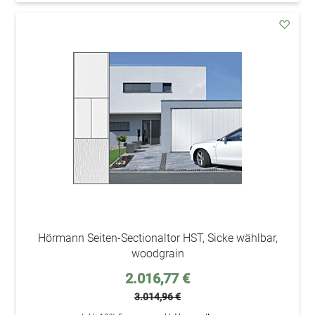
addAu
den
Wunsc
Hörmann Seiten-Sectionaltor HST, Sicke wählbar,
woodgrain
Sonderpreis
2.016,77 €
3.014,96 €