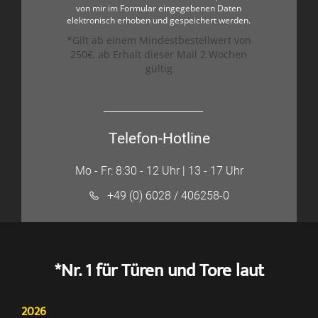
von mir im Formular eingegebenen Daten
elektronisch erhoben und gespeichert werden.
*Gilt ab einem Mindestbestellwert von
250€, ab Erhalt dieser Mail 2 Wochen
gültig
Telefon-Hotline
Mo - Fr: 8:30 - 12 Uhr | 13 - 17 Uhr
+49 (0) 6028 / 406258-0
*Nr. 1 für Türen und Tore laut
2026