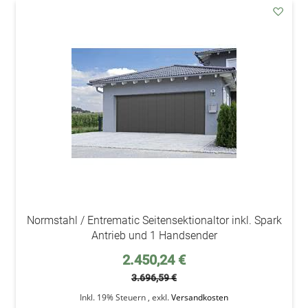
addAu
den
Wunsc
Normstahl / Entrematic Seitensektionaltor inkl. Spark
Antrieb und 1 Handsender
Sonderpreis
2.450,24 €
3.696,59 €
Inkl. 19% Steuern
,
exkl.
Versandkosten