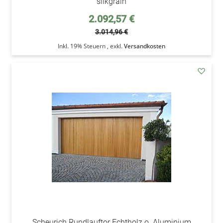
silkgrain
Sonderpreis
2.092,57 €
3.014,96 €
Inkl. 19% Steuern
,
exkl.
Versandkosten
addAu
den
Wunsc
Scheurich Rundlauftor Echtholz o. Aluminium