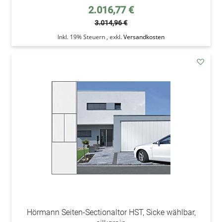
Sonderpreis
2.016,77 €
3.014,96 €
Inkl. 19% Steuern
,
exkl.
Versandkosten
addAu
den
Wunsc
Hörmann Seiten-Sectionaltor HST, Sicke wählbar,