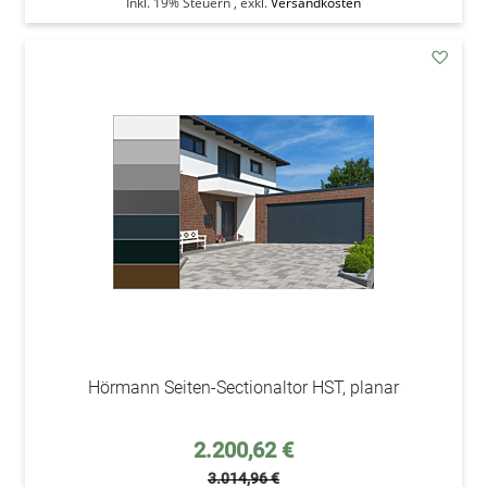
Inkl. 19% Steuern
,
exkl.
Versandkosten
addAu
den
Wunsc
Hörmann Seiten-Sectionaltor HST, planar
Sonderpreis
2.200,62 €
3.014,96 €