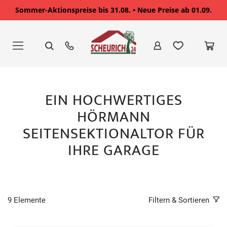
Sommer-Aktionspreise bis 31.08. • Neue Preise ab 01.09.
Zum
Inhalt
springen
EIN HOCHWERTIGES
HÖRMANN
SEITENSEKTIONALTOR FÜR
IHRE GARAGE
9
Elemente
Filtern & Sortieren