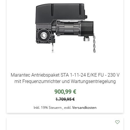
Wunsc
Marantec Antriebspaket STA 1-11-24 E/KE FU - 230 V
mit Frequenzumrichter und Wartungsentriegelung
Sonderpreis
900,99 €
1.709,95 €
Inkl. 19% Steuern
,
exkl.
Versandkosten
addAu