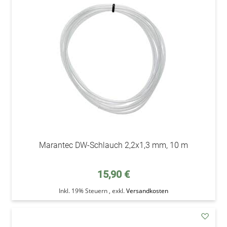
addAu
den
Wunsc
Marantec DW-Schlauch 2,2x1,3 mm, 10 m
15,90 €
Inkl. 19% Steuern
,
exkl.
Versandkosten
addAu