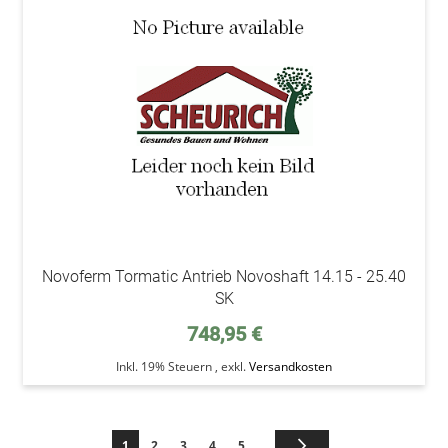
den
Wunsc
Novoferm Tormatic Antrieb Novoshaft 14.15 - 25.40
SK
748,95 €
Inkl. 19% Steuern
,
exkl.
Versandkosten
Seite
Sie lesen gerade die Seite
Seite
Seite
Seite
Seite
Seite
Weiter
1
2
3
4
5