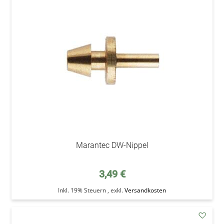
addAu
den
Wunsc
Marantec DW-Nippel
3,49 €
Inkl. 19% Steuern
,
exkl.
Versandkosten