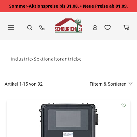
Sommer-Aktionspreise bis 31.08. • Neue Preise ab 01.09.
Zum
Inhalt
springen
Industrie-Sektionaltorantriebe
Artikel
1
-
15
von
92
Filtern & Sortieren
addAu
den
Wunsc