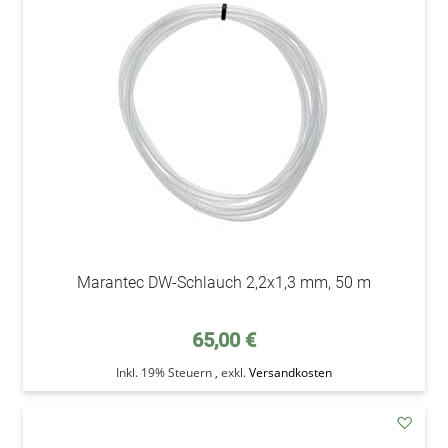
den
Wunsc
Marantec DW-Schlauch 2,2x1,3 mm, 50 m
65,00 €
Inkl. 19% Steuern
,
exkl.
Versandkosten
addAu