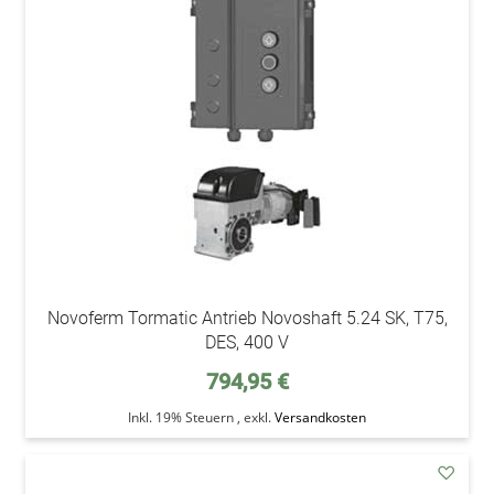
addAu
den
Wunsc
Novoferm Tormatic Antrieb Novoshaft 5.24 SK, T75,
DES, 400 V
794,95 €
Inkl. 19% Steuern
,
exkl.
Versandkosten