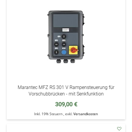
addAu
den
Wunsc
Marantec MFZ RS 301 V Rampensteuerung für
Vorschubbrücken - mit Senkfunktion
309,00 €
Inkl. 19% Steuern
,
exkl.
Versandkosten