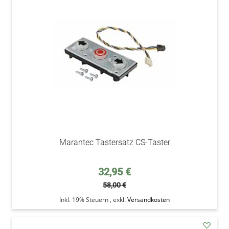
den
Wunsc
Marantec Tastersatz CS-Taster
Sonderpreis
32,95 €
58,00 €
Inkl. 19% Steuern
,
exkl.
Versandkosten