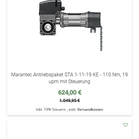
Marantec Antriebspaket STA 1-11-19 KE - 110 Nm, 19
upm mit Steuerung
Sonderpreis
624,00 €
1.049,95 €
Inkl. 19% Steuern
,
exkl.
Versandkosten
addAu
den