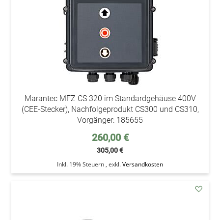
Marantec MFZ CS 320 im Standardgehäuse 400V
(CEE-Stecker), Nachfolgeprodukt CS300 und CS310,
Vorgänger: 185655
Sonderpreis
260,00 €
305,00 €
Inkl. 19% Steuern
,
exkl.
Versandkosten
addAu
den
Wunsc