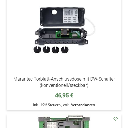
den
Wunsc
Marantec Torblatt-Anschlussdose mit DW-Schalter
(konventionell/steckbar)
46,95 €
Inkl. 19% Steuern
,
exkl.
Versandkosten
addAu