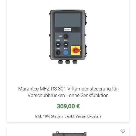
addAu
den
Wunsc
Marantec MFZ RS 301 V Rampensteuerung für
Vorschubbrücken - ohne Senkfunktion
309,00 €
Inkl. 19% Steuern
,
exkl.
Versandkosten