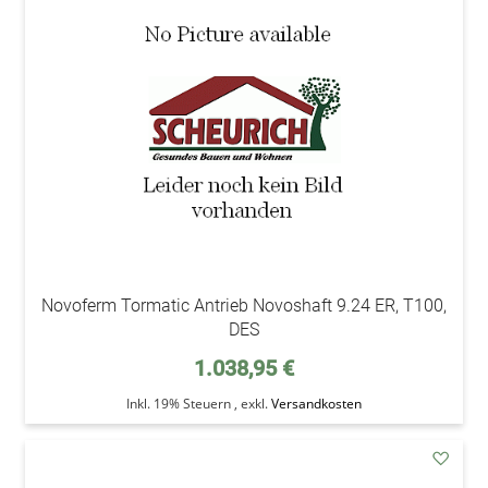
den
Wunsc
Novoferm Tormatic Antrieb Novoshaft 9.24 ER, T100,
DES
1.038,95 €
Inkl. 19% Steuern
,
exkl.
Versandkosten
addAu