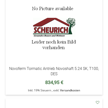
addAu
den
Wunsc
Novoferm Tormatic Antrieb Novoshaft 5.24 SK, T100,
DES
834,95 €
Inkl. 19% Steuern
,
exkl.
Versandkosten
addAu