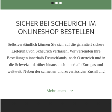
SICHER BEI SCHEURICH IM
ONLINESHOP BESTELLEN
Selbstverständlich können Sie sich auf die garantiert sichere
Lieferung von Scheurich verlassen. Wir versenden Ihre
Bestellungen innerhalb Deutschlands, nach Österreich und in
die Schweiz – darüber hinaus auch innerhalb Europas und
weltweit. Neben der schnellen und zuverlässigen Zustellung
Ihrer Bestellungen bieten wir Ihnen auch eine kostenlose
Montagehilfe durch unsere geschulten Spezialisten. Gern
Mehr lesen
unterstützen wir Sie auch mit unserem umfassenden Angebot an
Bedienungs- und Montageanleitungen. Auch bei der Auswahl
nötiger Ersatzteile sind wir Ihnen gern stets behilflich.
Außerdem finden Sie in jeder Artikelbeschreibung eine genaue