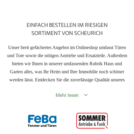
EINFACH BESTELLEN IM RIESIGEN
SORTIMENT VON SCHEURICH
Unser breit gefächertes Angebot im Onlineshop umfasst Türen
und Tore sowie die nötigen Antriebe und Ersatzteile. Außerdem
bieten wir Ihnen in unserer umfassenden Rubrik Haus und
Garten alles, was Ihr Heim und Ihre Immobilie noch schöner
werden lässt. Entdecken Sie die zuverlässige Qualität unseres
Sortiments. Die Tore von Scheurich finden Sie für eine Vielzahl
Mehr lesen
von Einsatzgebieten. Ob als Garagen- und Hoftore oder
als Industrietore, die Ihre Werkhallen sicher abschließen werden –
mit den Artikeln aus dem Shop von Scheurich entscheiden Sie
sich für clevere Lösungen, die Ihnen lange Zeit einen sicheren
und zuverlässigen Dienst erweisen. Neben diesen Produkten