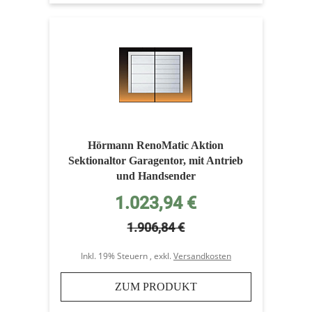
Hörmann RenoMatic Aktion
Sektionaltor Garagentor, mit Antrieb
und Handsender
Sonderpreis
1.023,94 €
1.906,84 €
Inkl. 19% Steuern
,
exkl.
Versandkosten
ZUM PRODUKT