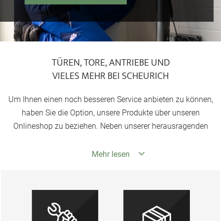
TÜREN, TORE, ANTRIEBE UND
VIELES MEHR BEI SCHEURICH
Um Ihnen einen noch besseren Service anbieten zu können,
haben Sie die Option, unsere Produkte über unseren
Onlineshop zu beziehen. Neben unserer herausragenden
Auswahl an Türen, Toren und den dazugehörigen Antrieben
bieten wir Ihnen ein umfassendes Sortiment für Haus und
Mehr lesen
Hof. Als erfahrener Händler hält Scheurich seit über 35
Jahren maßgeschneiderte Lösungen für viele Bauvorhaben
sowie ein exzellentes Angebot an Ersatzteilen bereit, die wir
Ihnen schnell und kostengünstig nach Hause schicken. Wir
informieren Sie regelmäßig auf unserer Website über