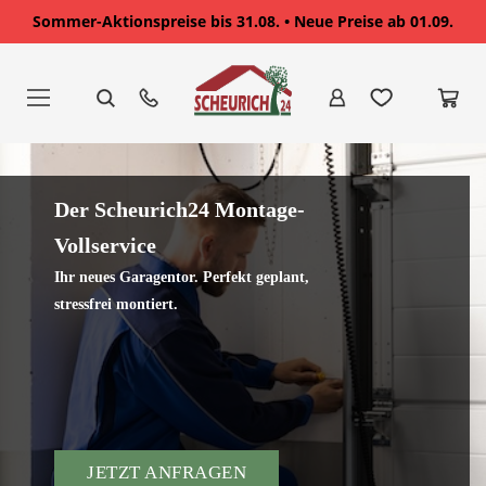
Sommer-Aktionspreise bis 31.08. • Neue Preise ab 01.09.
Zum
Inhalt
springen
Der Scheurich24 Montage-
Vollservice
Ihr neues Garagentor. Perfekt geplant,
stressfrei montiert.
JETZT ANFRAGEN