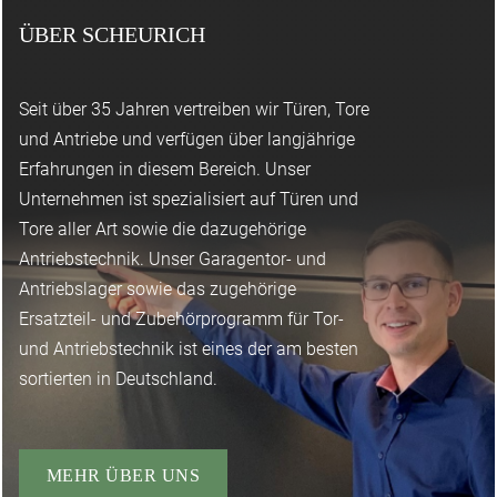
Auflistung der benötigten Maße und Angaben. Eine Erläuterung
ÜBER SCHEURICH
zum Toraufmaß, die Ihnen eine genaue Anleitung zum
Ausmessen liefert, ist als PDF-Datei zum Ausdruck eingestellt.
Seit über 35 Jahren vertreiben wir Türen, Tore
Schon bei der Bestellung Ihrer Waren können Sie auf geprüfte
und Antriebe und verfügen über langjährige
und zertifizierte Sicherheit vertrauen. Beim Einkauf
Erfahrungen in diesem Bereich. Unser
bei Scheurich im Internet legen wir höchsten Wert auf
Unternehmen ist spezialisiert auf Türen und
Datenschutz und bieten Ihnen eine große Auswahl sicherer
Tore aller Art sowie die dazugehörige
Bezahlarten für die Begleichung Ihrer Rechnung.
Antriebstechnik. Unser Garagentor- und
Antriebslager sowie das zugehörige
Ersatzteil- und Zubehörprogramm für Tor-
und Antriebstechnik ist eines der am besten
sortierten in Deutschland.
MEHR ÜBER UNS