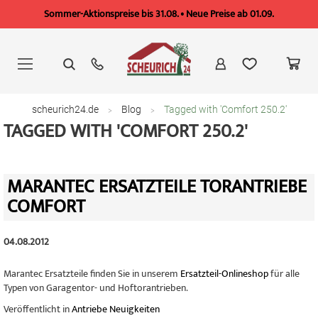
Sommer-Aktionspreise bis 31.08. • Neue Preise ab 01.09.
Zum
Inhalt
springen
scheurich24.de
Blog
Tagged with 'Comfort 250.2'
TAGGED WITH 'COMFORT 250.2'
MARANTEC ERSATZTEILE TORANTRIEBE
COMFORT
04.08.2012
Marantec Ersatzteile finden Sie in unserem
Ersatzteil-Onlineshop
für alle
Typen von Garagentor- und Hoftorantrieben.
Veröffentlicht in
Antriebe Neuigkeiten