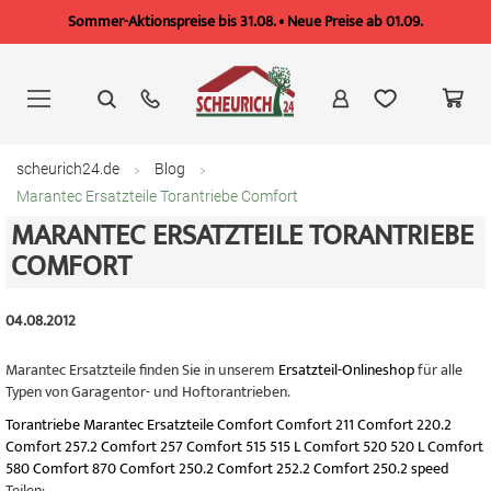
Sommer-Aktionspreise bis 31.08. • Neue Preise ab 01.09.
Zum
Inhalt
springen
scheurich24.de
Blog
Marantec Ersatzteile Torantriebe Comfort
MARANTEC ERSATZTEILE TORANTRIEBE
COMFORT
04.08.2012
Marantec Ersatzteile finden Sie in unserem
Ersatzteil-Onlineshop
für alle
Typen von Garagentor- und Hoftorantrieben.
Torantriebe
Marantec Ersatzteile
Comfort
Comfort 211
Comfort 220.2
Comfort 257.2
Comfort 257
Comfort 515
515 L
Comfort 520
520 L
Comfort
580
Comfort 870
Comfort 250.2
Comfort 252.2
Comfort 250.2 speed
Teilen: