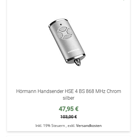
addAu
den
Wunsc
Hörmann Handsender HSE 4 BS 868 MHz Chrom
silber
Sonderpreis
47,95 €
103,00 €
Inkl. 19% Steuern
,
exkl.
Versandkosten