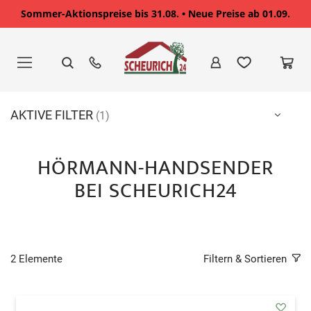
Sommer-Aktionspreise bis 31.08. • Neue Preise ab 01.09.
Zum
Inhalt
springen
AKTIVE FILTER
HÖRMANN-HANDSENDER
BEI SCHEURICH24
2
Elemente
Filtern & Sortieren