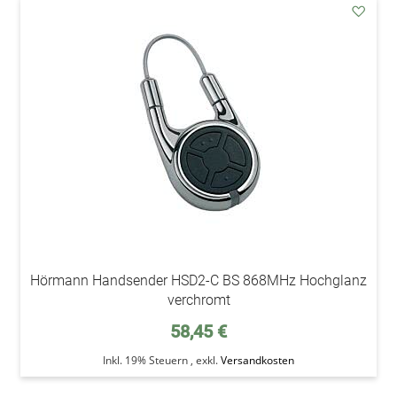
addAu
den
Wunsc
Hörmann Handsender HSD2-C BS 868MHz Hochglanz
verchromt
58,45 €
Inkl. 19% Steuern
,
exkl.
Versandkosten