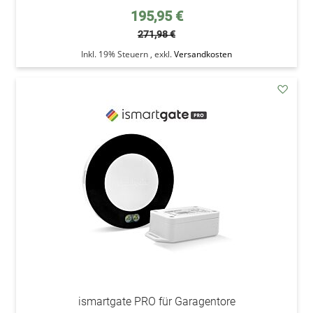
Sonderpreis
195,95 €
271,98 €
Inkl. 19% Steuern
,
exkl.
Versandkosten
addAu
den
Wunsc
ismartgate PRO für Garagentore