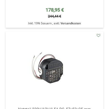
Sonderpreis
178,95 €
244,44 €
Inkl. 19% Steuern
,
exkl.
Versandkosten
addAu
den
Wunsc