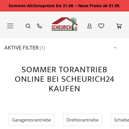
Sommer-Aktionspreise bis 31.08. • Neue Preise ab 01.09.
Zum
Inhalt
springen
AKTIVE FILTER
SOMMER TORANTRIEB
ONLINE BEI SCHEURICH24
KAUFEN
Garagentorantriebe
Drehtorantriebe
Schiebe