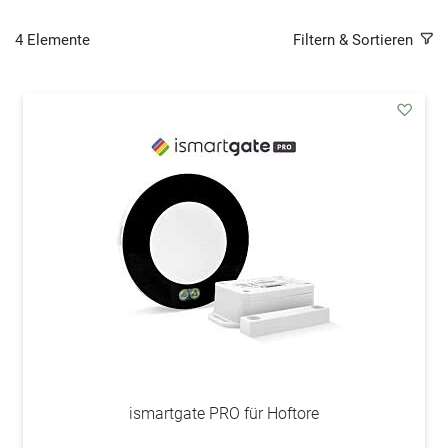
4
Elemente
Filtern & Sortieren
addAu
den
Wunsc
ismartgate PRO für Hoftore