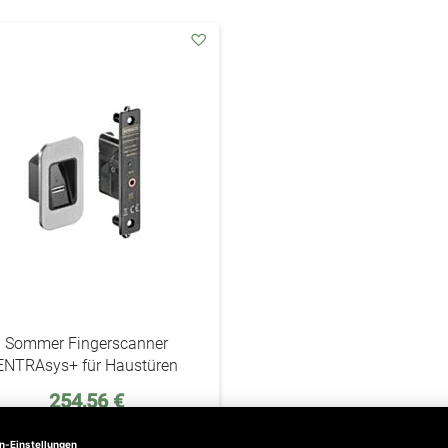
addAuf
den
Wunschzettel
Sommer Fingerscanner
ENTRAsys+ für Haustüren
254,56 €
l. 19% Steuern
,
exkl.
Versandkosten