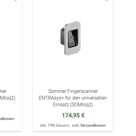
addAuf
addAuf
den
den
Wunschzettel
Wunschzettel
ner
Sommer Fingerscanner
OMloq2)
ENTRAsys+ für den universellen
Einsatz (SOMloq2)
174,95 €
ndkosten
Inkl. 19% Steuern
,
exkl.
Versandkosten