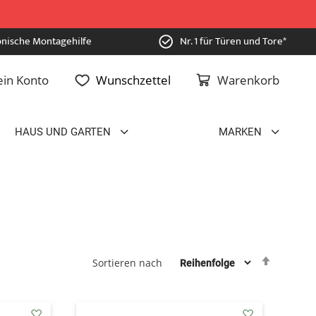
onische Montagehilfe
Nr. 1 für Türen und Tore*
in Konto
Wunschzettel
Warenkorb
HAUS UND GARTEN
MARKEN
Absteig
Sortieren nach
sortiere