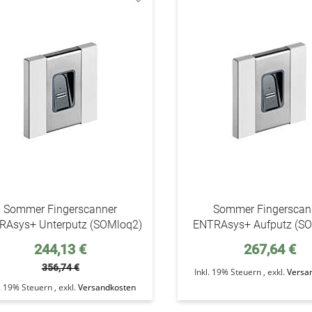
addAuf
den
Wunschzettel
Sommer Fingerscanner
Sommer Fingerscan
RAsys+ Unterputz (SOMloq2)
ENTRAsys+ Aufputz (S
Sonderpreis
244,13 €
267,64 €
356,74 €
Inkl. 19% Steuern
,
exkl.
Versa
l. 19% Steuern
,
exkl.
Versandkosten