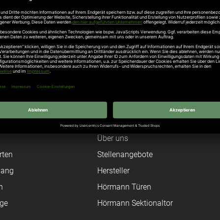
Unternehmen
Über uns
rten
Stellenangebote
gang
Hersteller
n
Hörmann Türen
age
Hörmann Sektionaltor
ß