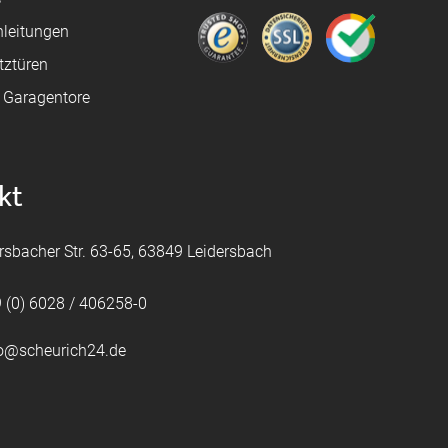
leitungen
tztüren
e Garagentore
kt
rsbacher Str. 63-65, 63849 Leidersbach
 (0) 6028 / 406258-0
fo@scheurich24.de