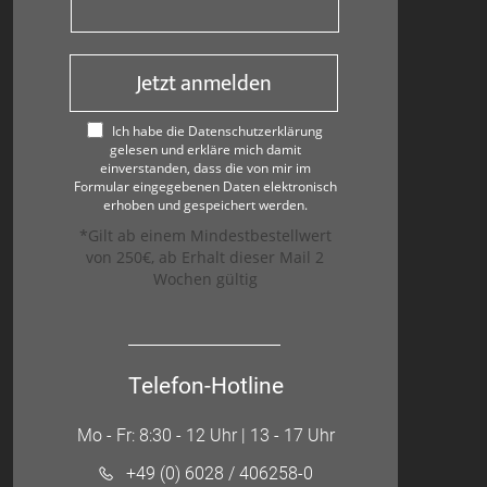
Jetzt anmelden
Ich habe die Datenschutzerklärung
gelesen und erkläre mich damit
einverstanden, dass die von mir im
Formular eingegebenen Daten elektronisch
erhoben und gespeichert werden.
*Gilt ab einem Mindestbestellwert
von 250€, ab Erhalt dieser Mail 2
Wochen gültig
Telefon-Hotline
Mo - Fr: 8:30 - 12 Uhr | 13 - 17 Uhr
+49 (0) 6028 / 406258-0