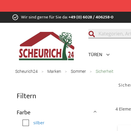
Zum
Wir sind gerne für Sie da:
+49 (0) 6028 / 406258-0
Inhalt
springen
Suche
TÜREN
Scheurich24
Marken
Sommer
Sicherheit
Siche
Filtern
4
Eleme
Farbe
silber