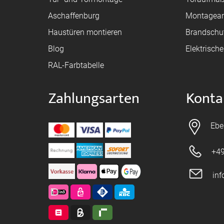
Aschaffenburg
Montagean
Haustüren montieren
Brandschu
Blog
Elektrisch
RAL-Farbtabelle
Zahlungsarten
Konta
Ebe
+49
in