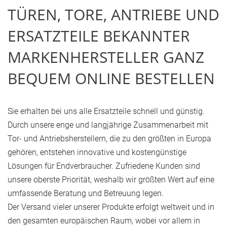
Daten zu Ihren Aktivitäten sammeln. Bitte lesen
TÜREN, TORE, ANTRIEBE UND
Sie die Details durch und stimmen Sie der
ERSATZTEILE BEKANNTER
Nutzung des Service zu, um dieses Video
anzusehen.
MARKENHERSTELLER GANZ
Mehr Informationen
BEQUEM ONLINE BESTELLEN
Akzeptieren
Sie erhalten bei uns alle Ersatzteile schnell und günstig.
powered by
Usercentrics Consent Management
Durch unsere enge und langjährige Zusammenarbeit mit
Platform
&
Trusted Shops
Tor- und Antriebsherstellern, die zu den größten in Europa
gehören, entstehen innovative und kostengünstige
Lösungen für Endverbraucher. Zufriedene Kunden sind
unsere oberste Priorität, weshalb wir größten Wert auf eine
umfassende Beratung und Betreuung legen.
Der Versand vieler unserer Produkte erfolgt weltweit und in
den gesamten europäischen Raum, wobei vor allem in