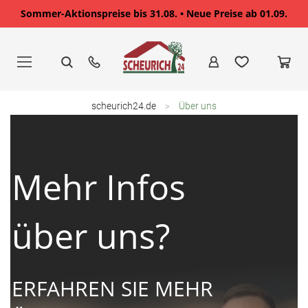
Sommer-Aktionspreise bis 31.08. • Neue Preise ab 01.09.
Zum
Inhalt
springen
scheurich24.de
Über uns
Mehr Infos
über uns?
ERFAHREN SIE MEHR