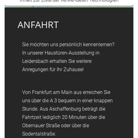
hinzuzufügen.
powered by
Usercentrics Consent Management Platform
ANFAHRT
&
Trusted Shops
Sie möchten uns persönlich kennenlernen?
In unserer Haustüren-Ausstellung in
Leidersbach erhalten Sie weitere
Anregungen für Ihr Zuhause!
Von Frankfurt am Main aus erreichen Sie
uns über die A 3 bequem in einer knappen
Stunde. Aus Aschaffenburg beträgt die
Fahrtzeit lediglich 20 Minuten über die
Obernauer Straße oder über die
Sodentalstraße.