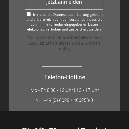
Jetzt anmelden
Ich habe die Datenschutzerklärung gelesen
und erkläre mich damit einverstanden, dass die
von mir im Formular eingegebenen Daten
elektronisch erhoben und gespeichert werden.
*Gilt ab einem Mindestbestellwert von
250€, ab Erhalt dieser Mail 2 Wochen
gültig
Telefon-Hotline
Mo - Fr: 8:30 - 12 Uhr | 13 - 17 Uhr
+49 (0) 6028 / 406258-0