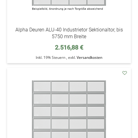
Alpha Deuren ALU-40 Industrietor Sektionaltor, bis
5750 mm Breite
2.516,88 €
Inkl. 19% Steuern
,
exkl.
Versandkosten
addAu
den
Wunsc