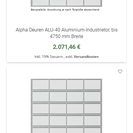
Alpha Deuren ALU-40 Aluminium-Industrietor, bis
4750 mm Breite
2.071,46 €
Inkl. 19% Steuern
,
exkl.
Versandkosten
addAu
den
Wunsc