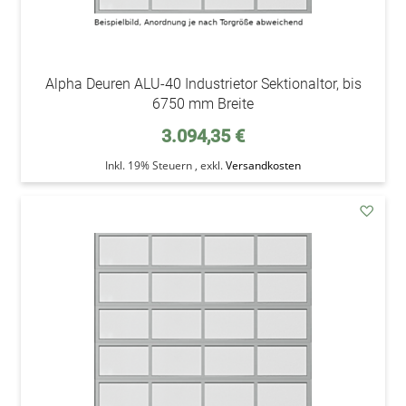
Alpha Deuren ALU-40 Industrietor Sektionaltor, bis
6750 mm Breite
3.094,35 €
Inkl. 19% Steuern
,
exkl.
Versandkosten
addAu
den
Wunsc