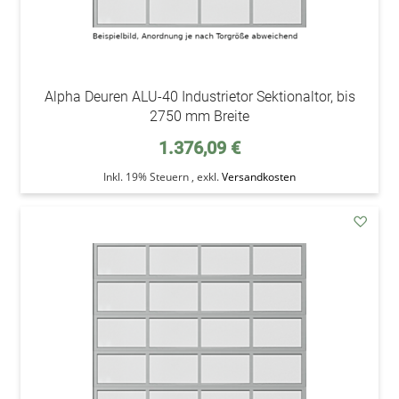
Alpha Deuren ALU-40 Industrietor Sektionaltor, bis
2750 mm Breite
1.376,09 €
Inkl. 19% Steuern
,
exkl.
Versandkosten
addAu
den
Wunsc