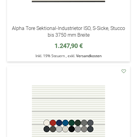
Alpha Tore Sektional-Industrietor ISO, S-Sicke, Stucco
bis 3750 mm Breite
1.247,90 €
Inkl. 19% Steuern
,
exkl.
Versandkosten
addAu
den
Wunsc