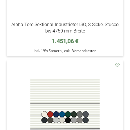
Alpha Tore Sektional-Industrietor ISO, S-Sicke, Stucco
bis 4750 mm Breite
1.451,06 €
Inkl. 19% Steuern
,
exkl.
Versandkosten
addAu
den
Wunsc