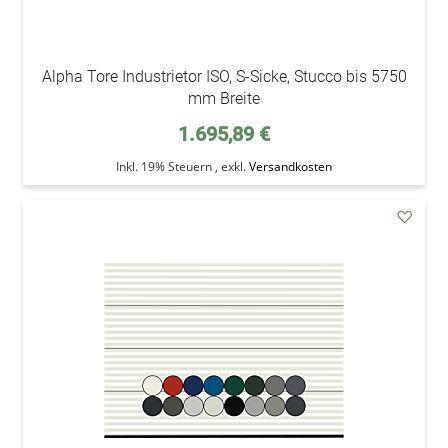
Alpha Tore Industrietor ISO, S-Sicke, Stucco bis 5750
mm Breite
1.695,89 €
Inkl. 19% Steuern
,
exkl.
Versandkosten
addAu
den
Wunsc