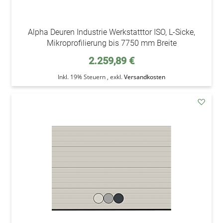
Alpha Deuren Industrie Werkstatttor ISO, L-Sicke,
Mikroprofilierung bis 7750 mm Breite
2.259,89 €
Inkl. 19% Steuern
,
exkl.
Versandkosten
addAu
den
Wunsc