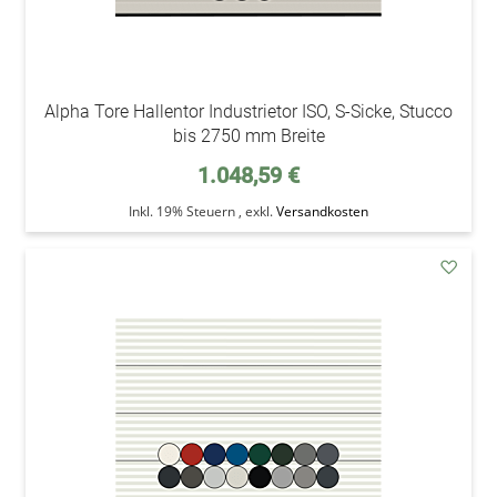
Alpha Tore Hallentor Industrietor ISO, S-Sicke, Stucco
bis 2750 mm Breite
1.048,59 €
Inkl. 19% Steuern
,
exkl.
Versandkosten
addAu
den
Wunsc