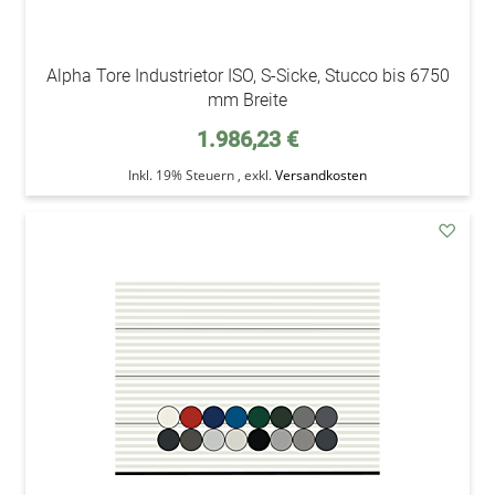
Alpha Tore Industrietor ISO, S-Sicke, Stucco bis 6750
mm Breite
1.986,23 €
Inkl. 19% Steuern
,
exkl.
Versandkosten
addAu
den
Wunsc