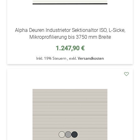
Alpha Deuren Industrietor Sektionaltor ISO, L-Sicke,
Mikroprofilierung bis 3750 mm Breite
1.247,90 €
Inkl. 19% Steuern
,
exkl.
Versandkosten
addAu
den
Wunsc