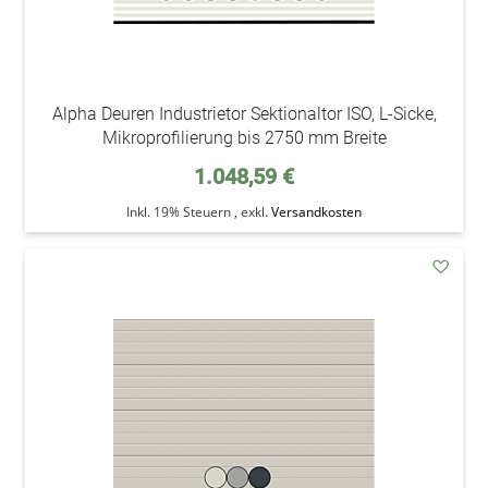
Alpha Deuren Industrietor Sektionaltor ISO, L-Sicke,
Mikroprofilierung bis 2750 mm Breite
1.048,59 €
Inkl. 19% Steuern
,
exkl.
Versandkosten
addAu
den
Wunsc