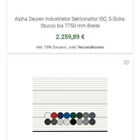
Alpha Deuren Industrietor Sektionaltor ISO, S-Sicke,
Stucco bis 7750 mm Breite
2.259,89 €
Inkl. 19% Steuern
,
exkl.
Versandkosten
addAu
den
Wunsc