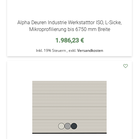
Alpha Deuren Industrie Werkstatttor ISO, L-Sicke,
Mikroprofilierung bis 6750 mm Breite
1.986,23 €
Inkl. 19% Steuern
,
exkl.
Versandkosten
addAu
den
Wunsc