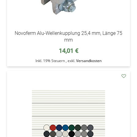
Novoferm Alu-Wellenkupplung 25,4 mm, Länge 75
mm
14,01 €
Inkl. 19% Steuern
,
exkl.
Versandkosten
addAu
den
Wunsc