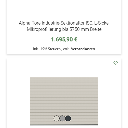
Alpha Tore Industrie-Sektionaltor ISO, L-Sicke,
Mikroprofilierung bis 5750 mm Breite
1.695,90 €
Inkl. 19% Steuern
,
exkl.
Versandkosten
addAu
den
Wunsc