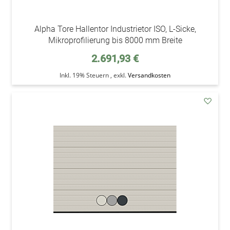
Alpha Tore Hallentor Industrietor ISO, L-Sicke,
Mikroprofilierung bis 8000 mm Breite
2.691,93 €
Inkl. 19% Steuern
,
exkl.
Versandkosten
addAu
den
Wunsc