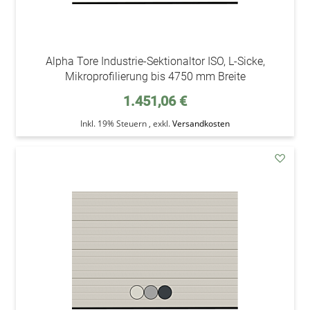
Alpha Tore Industrie-Sektionaltor ISO, L-Sicke,
Mikroprofilierung bis 4750 mm Breite
1.451,06 €
Inkl. 19% Steuern
,
exkl.
Versandkosten
addAu
den
Wunsc