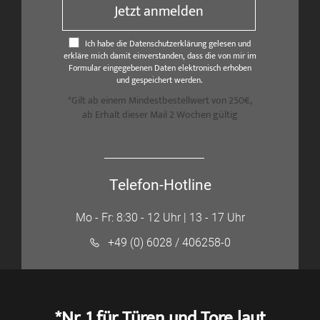
Jetzt anmelden
Ich habe die Datenschutzerklärung gelesen und
erkläre mich damit einverstanden, dass die von mir im
Formular eingegebenen Daten elektronisch erhoben
und gespeichert werden.
*Gilt ab einem Mindestbestellwert von 250€,
ab Erhalt dieser Mail 2 Wochen gültig
Telefon-Hotline
Mo - Fr: 8:30 - 12 Uhr | 13 - 17 Uhr
+49 (0) 6028 / 406258-0
*Nr. 1 für Türen und Tore laut