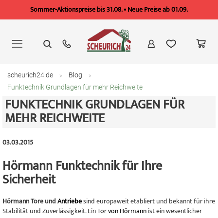
Sommer-Aktionspreise bis 31.08. • Neue Preise ab 01.09.
Zum
Inhalt
springen
scheurich24.de
Blog
Funktechnik Grundlagen für mehr Reichweite
FUNKTECHNIK GRUNDLAGEN FÜR
MEHR REICHWEITE
03.03.2015
Hörmann Funktechnik für Ihre
Sicherheit
Hörmann Tore und
Antriebe
sind europaweit etabliert und bekannt für ihre
Stabilität und Zuverlässigkeit. Ein
Tor von Hörmann
ist ein wesentlicher