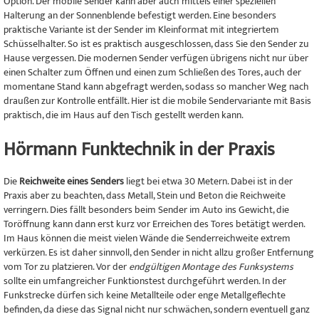
Option. Der mobile Sender kann aber auch mittels einer speziellen
Halterung an der Sonnenblende befestigt werden. Eine besonders
praktische Variante ist der Sender im Kleinformat mit integriertem
Schüsselhalter. So ist es praktisch ausgeschlossen, dass Sie den Sender zu
Hause vergessen. Die modernen Sender verfügen übrigens nicht nur über
einen Schalter zum Öffnen und einen zum Schließen des Tores, auch der
momentane Stand kann abgefragt werden, sodass so mancher Weg nach
draußen zur Kontrolle entfällt. Hier ist die mobile Sendervariante mit Basis
praktisch, die im Haus auf den Tisch gestellt werden kann.
Hörmann Funktechnik in der Praxis
Die
Reichweite eines Senders
liegt bei etwa 30 Metern. Dabei ist in der
Praxis aber zu beachten, dass Metall, Stein und Beton die Reichweite
verringern. Dies fällt besonders beim Sender im Auto ins Gewicht, die
Toröffnung kann dann erst kurz vor Erreichen des Tores betätigt werden.
Im Haus können die meist vielen Wände die Senderreichweite extrem
verkürzen. Es ist daher sinnvoll, den Sender in nicht allzu großer Entfernung
vom Tor zu platzieren. Vor der
endgültigen Montage des Funksystems
sollte ein umfangreicher Funktionstest durchgeführt werden. In der
Funkstrecke dürfen sich keine Metallteile oder enge Metallgeflechte
befinden, da diese das Signal nicht nur schwächen, sondern eventuell ganz