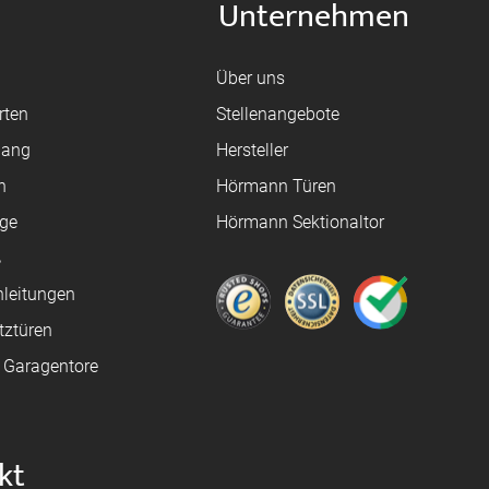
Unternehmen
Über uns
rten
Stellenangebote
gang
Hersteller
n
Hörmann Türen
age
Hörmann Sektionaltor
ß
leitungen
tztüren
e Garagentore
kt