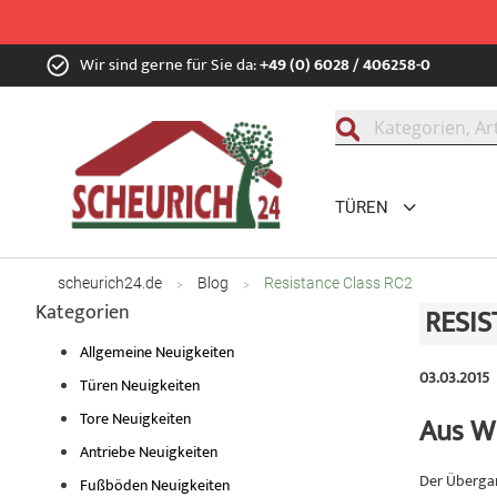
Zum
Wir sind gerne für Sie da:
+49 (0) 6028 / 406258-0
Inhalt
springen
Suche
TÜREN
scheurich24.de
Blog
Resistance Class RC2
Kategorien
RESIS
Allgemeine Neuigkeiten
03.03.2015
Türen Neuigkeiten
Tore Neuigkeiten
Aus W
Antriebe Neuigkeiten
Der Überga
Fußböden Neuigkeiten