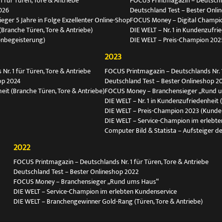
 für Türen, Tore & Antriebe
FOCUS Printmagazin – Deutschlan
026
Deutschland Test – Bester Onli
ger 5 Jahre in Folge Exzellenter Online-Shop
FOCUS Money – Digital Champio
(Branche Türen, Tore & Antriebe)
DIE WELT – Nr. 1 in Kundenzufri
enbegeisterung)
DIE WELT – Preis-Champion 202
2023
r. 1 für Türen, Tore & Antriebe
FOCUS Printmagazin – Deutschlands Nr. 1
op 2024
Deutschland Test – Bester Onlineshop 2
eit (Branche Türen, Tore & Antriebe)
FOCUS Money – Branchensieger „Rund 
DIE WELT – Nr. 1 in Kundenzufriedenheit 
DIE WELT – Preis-Champion 2023 (Kunde
DIE WELT – Service-Champion im erlebte
Computer Bild & Statista – Aufsteiger de
2022
FOCUS Printmagazin – Deutschlands Nr. 1 für Türen, Tore & Antriebe
Deutschland Test – Bester Onlineshop 2022
FOCUS Money – Branchensieger „Rund ums Haus“
DIE WELT – Service-Champion im erlebten Kundenservice
DIE WELT – Branchengewinner Gold-Rang (Türen, Tore & Antriebe)