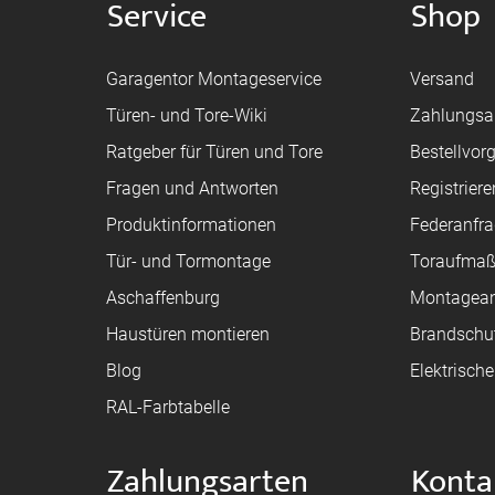
Service
Shop
Garagentor Montageservice
Versand
Türen- und Tore-Wiki
Zahlungsa
Ratgeber für Türen und Tore
Bestellvor
Fragen und Antworten
Registriere
Produktinformationen
Federanfr
Tür- und Tormontage
Toraufma
Aschaffenburg
Montagean
Haustüren montieren
Brandschu
Blog
Elektrisch
RAL-Farbtabelle
Zahlungsarten
Konta