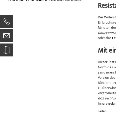
Sektionaltore
tore
Teckentrup
Resist
Der Widerst
Einbruchsve
Minuten den
Dauer von d
oder das
Fe
Mit e
Dieser Test 
Norm das ve
simulieren.
Version des
Bänder durc
zu überwind
vergrößerte
RC2 zertifiz
Innere gelan
Teilen: