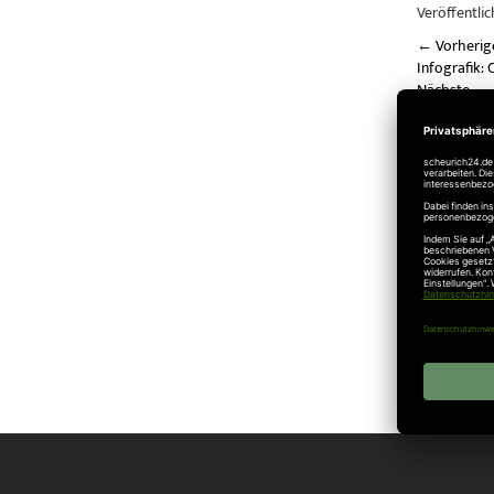
Veröffentlic
←
Vorherig
Infografik: 
Nächste
→
Funktechnik
verbundene
Hoch
Sche
Bürg