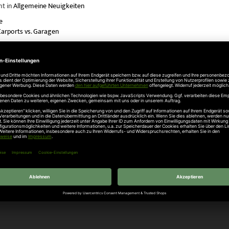
ht in
Allgemeine Neuigkeiten
e
Carports vs. Garagen
 Grundlagen für mehr Reichweite
n Post
wasserschutz für Türen und Tore
urich Hochwasserschutz zum Selbstbauen
ermeister gratuliert scheurich24.de für die mehrfachen Auszeichnungen al