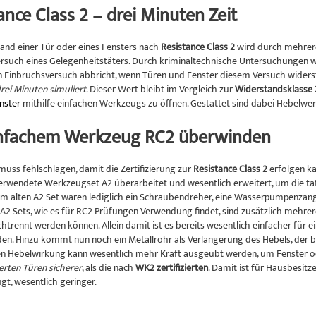
ance Class 2 – drei Minuten Zeit
and einer Tür oder eines Fensters nach
Resistance Class 2
wird durch mehrere 
rsuch eines Gelegenheitstäters. Durch kriminaltechnische Untersuchungen wu
 Einbruchsversuch abbricht, wenn Türen und Fenster diesem Versuch wider
rei Minuten simuliert
. Dieser Wert bleibt im Vergleich zur
Widerstandsklasse 
nster
mithilfe einfachen Werkzeugs zu öffnen. Gestattet sind dabei Hebelwer
infachem Werkzeug RC2 überwinden
muss fehlschlagen, damit die Zertifizierung zur
Resistance Class 2
erfolgen ka
rwendete Werkzeugset A2 überarbeitet und wesentlich erweitert, um die tat
 Im alten A2 Set waren lediglich ein Schraubendreher, eine Wasserpumpenzange
 A2 Sets, wie es für RC2 Prüfungen Verwendung findet, sind zusätzlich mehrer
htrennt werden können. Allein damit ist es bereits wesentlich einfacher für 
en. Hinzu kommt nun noch ein Metallrohr als Verlängerung des Hebels, der bi
n Hebelwirkung kann wesentlich mehr Kraft ausgeübt werden, um Fenster o
ierten Türen sicherer
, als die nach
WK2 zertifizierten
. Damit ist für Hausbesitz
gt, wesentlich geringer.