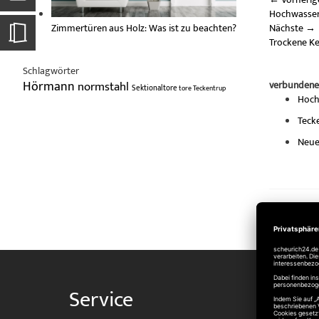
Hochwassers
Zimmertüren aus Holz: Was ist zu beachten?
Nächste
→
Trockene Ke
Schlagwörter
Hörmann
normstahl
verbundene
Sektionaltore
tore
Teckentrup
Hoch
Tecke
Neue
Service
Shop