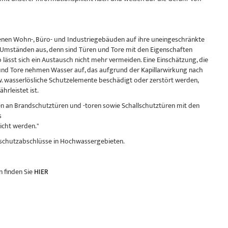
enen Wohn-, Büro- und Industriegebäuden auf ihre uneingeschränkte
n Umständen aus, denn sind Türen und Tore mit den Eigenschaften
sst sich ein Austausch nicht mehr vermeiden. Eine Einschätzung, die
 und Tore nehmen Wasser auf, das aufgrund der Kapillarwirkung nach
w. wasserlösliche Schutzelemente beschädigt oder zerstört werden,
hrleistet ist.
n an Brandschutztüren und -toren sowie Schallschutztüren mit den
s
icht werden."
llschutzabschlüsse in Hochwassergebieten.
 finden Sie
HIER