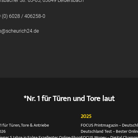
rsbacher Str. 63-65, 63849 Leidersbach
 (0) 6028 / 406258-0
fo@scheurich24.de
*Nr. 1 für Türen und Tore laut
2025
 für Türen, Tore & Antriebe
FOCUS Printmagazin – Deutschlan
026
Deutschland Test – Bester Onli
ger 5 Jahre in Folge Exzellenter Online-Shop
FOCUS Money – Digital Champio