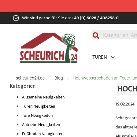
Zum
Wir sind gerne für Sie da:
+49 (0) 6028 / 406258-0
Inhalt
springen
Suche
TÜREN
scheurich24.de
Blog
Hochwasserschäden an Feuer- un
Kategorien
HOCH
Allgemeine Neuigkeiten
19.02.2024
Türen Neuigkeiten
Tore Neuigkeiten
Sehr geehrt
Antriebe Neuigkeiten
das aktuell
Fußböden Neuigkeiten
Als großer 