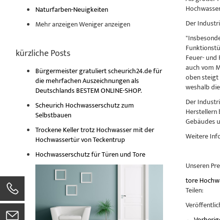
Hochwassers
Naturfarben-Neuigkeiten
Der Industr
Mehr anzeigen
Weniger anzeigen
"Insbesonde
Funktionstü
kürzliche Posts
Feuer- und 
auch vom Ma
Bürgermeister gratuliert scheurich24.de für
oben steigt
die mehrfachen Auszeichnungen als
weshalb die 
Deutschlands BESTEM ONLINE-SHOP.
Der Industr
Scheurich Hochwasserschutz zum
Herstellern 
Selbstbauen
Gebäudes un
Trockene Keller trotz Hochwasser mit der
Weitere Inf
Hochwassertür von Teckentrup
Hochwasserschutz für Türen und Tore
Unseren Pre
tore
Hochw
Teilen:
Veröffentlic
←
Vorherig