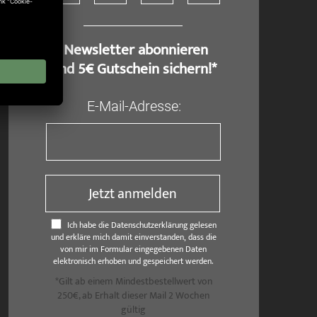
​ Newsletter abonnieren
und 5€ Gutschein sichern!*
E-Mail-Adresse:
Jetzt anmelden
Ich habe die Datenschutzerklärung gelesen
und erkläre mich damit einverstanden, dass die
von mir im Formular eingegebenen Daten
elektronisch erhoben und gespeichert werden.
*Gilt ab einem Mindestbestellwert von
250€, ab Erhalt dieser Mail 2 Wochen
gültig