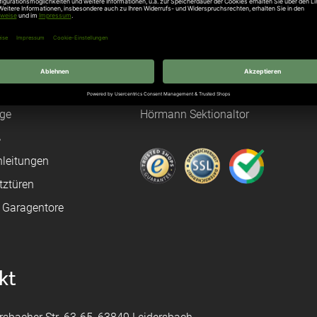
Über uns
rten
Stellenangebote
gang
Hersteller
n
Hörmann Türen
age
Hörmann Sektionaltor
ß
leitungen
tztüren
e Garagentore
kt