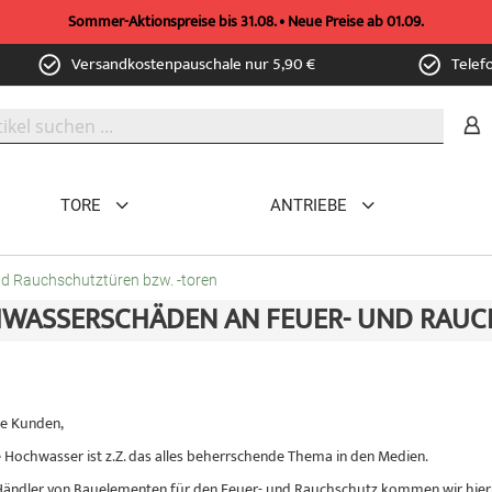
Sommer-Aktionspreise bis 31.08. • Neue Preise ab 01.09.
Versandkostenpauschale nur 5,90 €
Telef
TORE
ANTRIEBE
d Rauchschutztüren bzw. -toren
WASSERSCHÄDEN AN FEUER- UND RAUCH
e Kunden,
e Hochwasser ist z.Z. das alles beherrschende Thema in den Medien.
Händler von Bauelementen für den Feuer- und Rauchschutz kommen wir hiermi