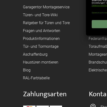
Garagentor Montageservice
Versand
Türen- und Tore-Wiki
Zahlungsa
Ratgeber für Türen und Tore
Bestellvor
Fragen und Antworten
Registriere
Produktinformationen
Federanfr
Tür- und Tormontage
Toraufma
Aschaffenburg
Montagean
Haustüren montieren
Brandschu
Blog
Elektrisch
RAL-Farbtabelle
Zahlungsarten
Konta