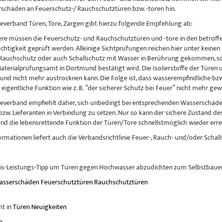
chäden an Feuerschutz-/ Rauchschutztüren bzw. -toren hin.
ieverband Türen, Tore, Zargen gibt hierzu folgende Empfehlung ab:
re müssen die Feuerschutz- und Rauchschutztüren und -tore in den betroff
chtigkeit geprüft werden. Alleinige Sichtprüfungen reichen hier unter keine
Rauchschutz oder auch Schallschutz mit Wasser in Berührung gekommen, so lä
terialprüfungsamt in Dortmund bestätigt wird. Die Isolierstoffe der Türen
 und nicht mehr austrocknen kann. Die Folge ist, dass wasserempfindliche bz
eigentliche Funktion wie z. B. ”der sicherer Schutz bei Feuer” nicht mehr gewä
ieverband empfiehlt daher, sich unbedingt bei entsprechenden Wasserschäde
bzw. Lieferanten in Verbindung zu setzen. Nur so kann der sichere Zustand de
d die lebensrettende Funktion der Türen/Tore schnellstmöglich wieder erre
ormationen liefert auch die Verbandsrichtlinie Feuer-, Rauch- und/oder Scha
is-Leistungs-Tipp um Türen gegen Hochwasser abzudichten zum Selbstbauen
asserschäden
Feuerschutztüren
Rauchschutztüren
ht in
Türen Neuigkeiten
e