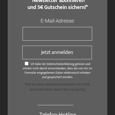
​ Newsletter abonnieren
und 5€ Gutschein sichern!*
E-Mail-Adresse:
Jetzt anmelden
Ich habe die Datenschutzerklärung gelesen und
erkläre mich damit einverstanden, dass die von mir im
Formular eingegebenen Daten elektronisch erhoben
und gespeichert werden.
*Gilt ab einem Mindestbestellwert von 250€,
ab Erhalt dieser Mail 2 Wochen gültig
Telefon-Hotline