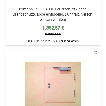
Hörmann T90 H16 OD Feuerschutzklappe -
Brandschutzklappe einflügelig, Dünnfalz, versch.
Größen wählbar
Sonderpreis
1.352,57 €
2.333,44 €
Inkl. 19% Steuern
,
exkl.
Versandkosten
addAu
den
Wunsc