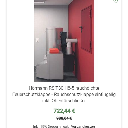
addAu
den
Wunsc
Hörmann RS T30 H8-5 rauchdichte
Feuerschutzklappe - Rauchschutzklappe einflügelig
inkl. Obentürschließer
Sonderpreis
722,44 €
988,64 €
Inkl. 19% Steuern
,
exkl.
Versandkosten