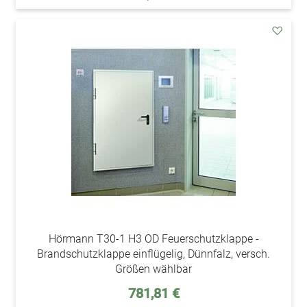
addAu
den
Wunsc
Hörmann T30-1 H3 OD Feuerschutzklappe -
Brandschutzklappe einflügelig, Dünnfalz, versch.
Größen wählbar
Sonderpreis
781,81 €