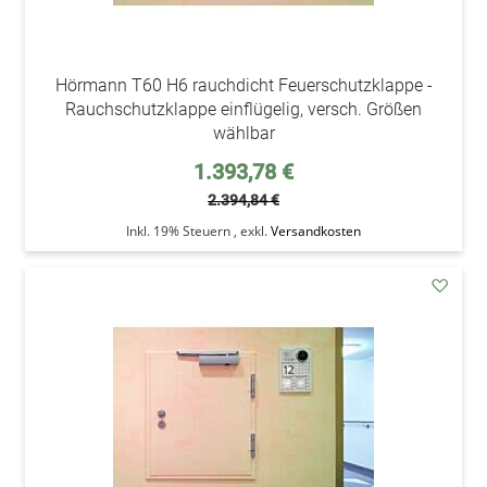
Hörmann T60 H6 rauchdicht Feuerschutzklappe -
Rauchschutzklappe einflügelig, versch. Größen
wählbar
Sonderpreis
1.393,78 €
2.394,84 €
Inkl. 19% Steuern
,
exkl.
Versandkosten
addAu
den
Wunsc