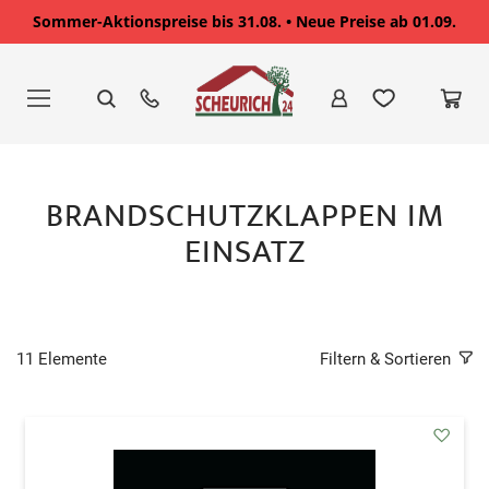
Sommer-Aktionspreise bis 31.08. • Neue Preise ab 01.09.
Zum
Inhalt
springen
BRANDSCHUTZKLAPPEN IM
EINSATZ
11
Elemente
Filtern & Sortieren
addAu
den