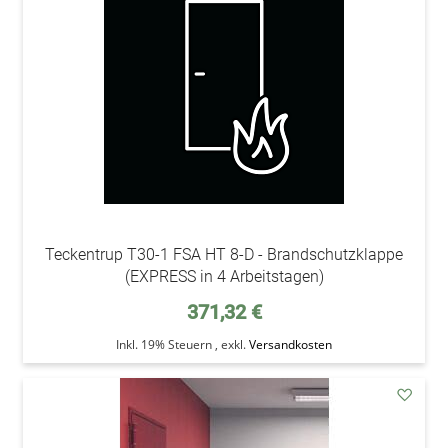
Wunsc
Teckentrup T30-1 FSA HT 8-D - Brandschutzklappe
(EXPRESS in 4 Arbeitstagen)
371,32 €
Inkl. 19% Steuern
,
exkl.
Versandkosten
addAu
den