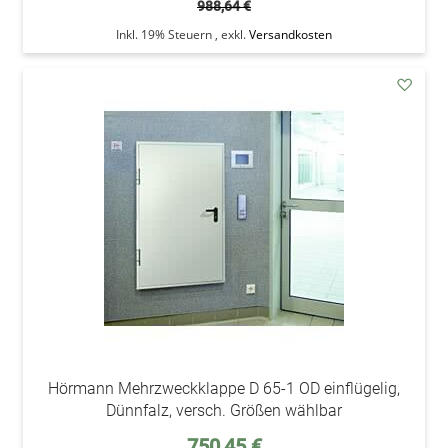
988,64 €
Inkl. 19% Steuern
,
exkl.
Versandkosten
addAu
den
Wunsc
Hörmann Mehrzweckklappe D 65-1 OD einflügelig,
Dünnfalz, versch. Größen wählbar
Sonderpreis
750,45 €