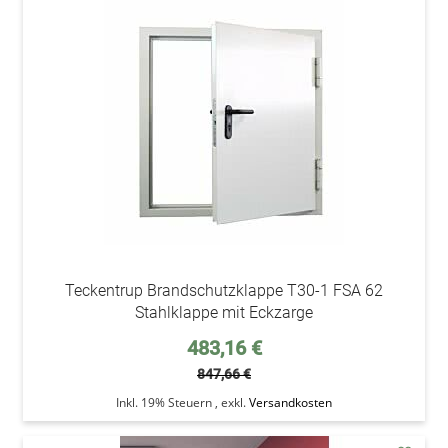
addAu
den
Wunsc
Teckentrup Brandschutzklappe T30-1 FSA 62
Stahlklappe mit Eckzarge
Sonderpreis
483,16 €
847,66 €
Inkl. 19% Steuern
,
exkl.
Versandkosten