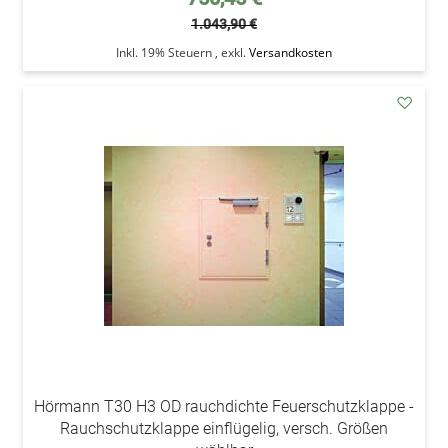
1.043,90 €
Inkl. 19% Steuern
,
exkl.
Versandkosten
addAu
den
Wunsc
Hörmann T30 H3 OD rauchdichte Feuerschutzklappe -
Rauchschutzklappe einflügelig, versch. Größen