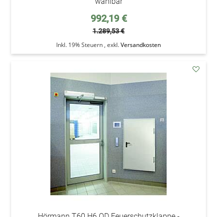
wählbar
Sonderpreis
992,19 €
1.289,53 €
Inkl. 19% Steuern
,
exkl.
Versandkosten
addAu
den
Wunsc
Hörmann T60 H6 OD Feuerschutzklappe -