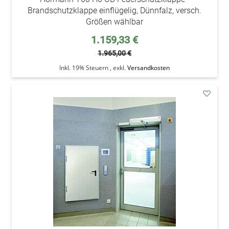
Brandschutzklappe einflügelig, Dünnfalz, versch.
Größen wählbar
Sonderpreis
1.159,33 €
1.965,00 €
Inkl. 19% Steuern
,
exkl.
Versandkosten
addAu
den
Wunsc