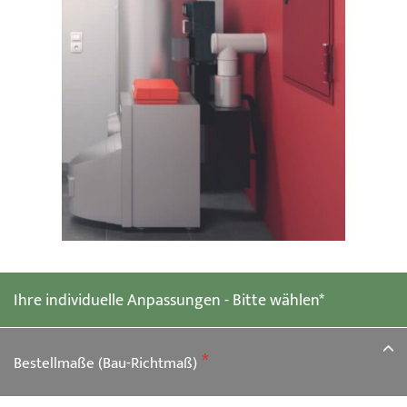
Zum
Anfang
der
Ihre individuelle Anpassungen - Bitte wählen*
Bildgalerie
springen
Bestellmaße (Bau-Richtmaß)