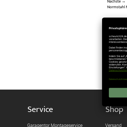
Nächste
→
Normstahl M
verbundene
Verz
Hörm
Hörm
Service
Shop
Garagentor Montageservice
Versand