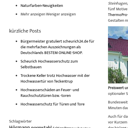
Steinhagen,
Naturfarben-Neuigkeiten
fünf Motive
Mehr anzeigen
Weniger anzeigen
ThermoPro-
Gestalten m
kürzliche Posts
Bürgermeister gratuliert scheurich24.de für
die mehrfachen Auszeichnungen als
Deutschlands BESTEM ONLINE-SHOP.
Scheurich Hochwasserschutz zum
Selbstbauen
Trockene Keller trotz Hochwasser mit der
Hochwassertür von Teckentrup
Preiswert 
Hochwasserschäden an Feuer- und
optionaler 
Rauchschutztüren bzw. -toren
Bundesweit 
Hochwasserschutz für Türen und Tore
Minuten dau
Auch für d
Schlagwörter
vor Kurzem 
Hörmann
normstahl
der bislang 