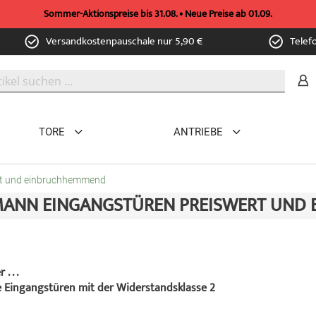
Sommer-Aktionspreise bis 31.08. • Neue Preise ab 01.09.
Versandkostenpauschale nur 5,90 €
Telef
TORE
ANTRIEBE
rt und einbruchhemmend
ANN EINGANGSTÜREN PREISWERT UND
. . .
e Eingangstüren mit der Widerstandsklasse 2