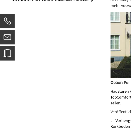
Sektionaltore
tore
Teckentrup
mehr Auswah
Option:
Für 
Haustüren
TopComfor
Teilen:
Veröffentlic
←
Vorherig
Korkböden 