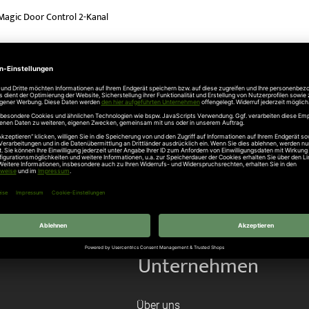
agic Door Control 2-Kanal
n Post
eichnis einbruchhemmender Produkte
ann Feuerschutztür H8-5
ann Multifunktionstür H3D
Unternehmen
Über uns