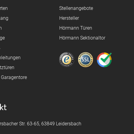
rten
Stellenangebote
gang
Hersteller
n
Hörmann Türen
age
Hörmann Sektionaltor
ß
leitungen
tztüren
e Garagentore
kt
rsbacher Str. 63-65, 63849 Leidersbach