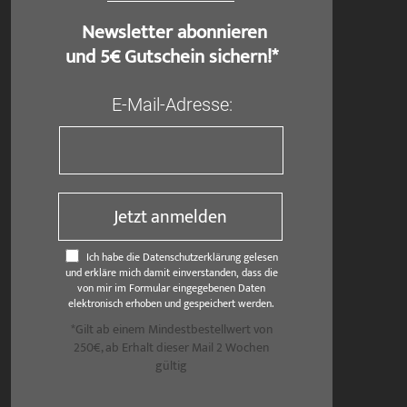
​ Newsletter abonnieren
und 5€ Gutschein sichern!*
E-Mail-Adresse:
Jetzt anmelden
Ich habe die Datenschutzerklärung gelesen
und erkläre mich damit einverstanden, dass die
von mir im Formular eingegebenen Daten
elektronisch erhoben und gespeichert werden.
*Gilt ab einem Mindestbestellwert von
250€, ab Erhalt dieser Mail 2 Wochen
gültig