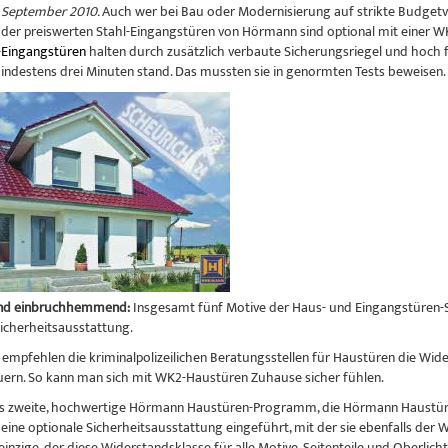
 September 2010.
Auch wer bei Bau oder Modernisierung auf strikte Budgetv
 der preiswerten Stahl-Eingangstüren von Hörmann sind optional mit einer WK
Eingangstüren
halten durch zusätzlich verbaute Sicherungsriegel und hoch 
indestens drei Minuten stand. Das mussten sie in genormten Tests beweisen.
und einbruchhemmend:
Insgesamt fünf Motive der Haus- und Eingangstüren-S
Sicherheitsausstattung.
empfehlen die kriminalpolizeilichen Beratungsstellen für Haustüren die Wider
ern. So kann man sich mit WK2-Haustüren Zuhause sicher fühlen.
as zweite, hochwertige Hörmann Haustüren-Programm, die Hörmann Haustür
eine optionale Sicherheitsausstattung eingeführt, mit der sie ebenfalls der W
einzige, der diese Widerstandsklasse für alle Motive, Seitenteile und Oberlic