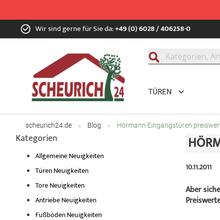
Zum
Wir sind gerne für Sie da:
+49 (0) 6028 / 406258-0
Inhalt
springen
Suche
TÜREN
scheurich24.de
Blog
Hörmann Eingangstüren preiswe
Kategorien
HÖRM
Allgemeine Neuigkeiten
10.11.2011
Türen Neuigkeiten
Tore Neuigkeiten
Aber sicher 
Preiswert
Antriebe Neuigkeiten
Fußböden Neuigkeiten