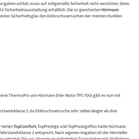
orgaben achtet, muss auf zeitgemäße Sicherheit nicht verzichten. Denn
2-Sicherheitsausstattung erhältlich. Die so gesicherten
Hörmann
festes Sicherheitsglas den Einbruchsversuchen der meisten dunklen
erie ThermoPro von Hörmann (hier Motiv TPS 700) gibt es nun mit
standsklasse 2, da Einbruchsversuche sehr selten länger als drei
-Serien
TopComfort
, TopPrestige und TopPrestigePlus hatte Hörmann
iderstandsklasse 2 entspricht. Nach eigenen Angaben ist der Hersteller
hter anbietet. Die aus Aluminium gefertigten Türen bieten mit 79 Motiven