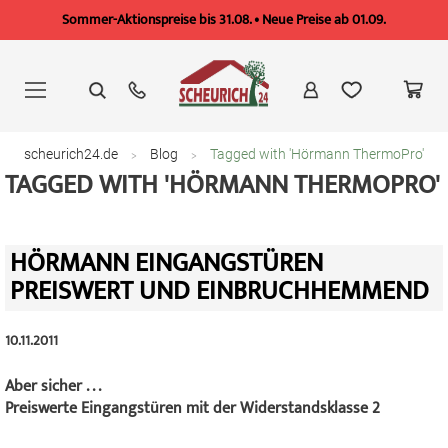
Sommer-Aktionspreise bis 31.08. • Neue Preise ab 01.09.
Zum
Inhalt
springen
scheurich24.de
Blog
Tagged with 'Hörmann ThermoPro'
TAGGED WITH 'HÖRMANN THERMOPRO'
HÖRMANN EINGANGSTÜREN
PREISWERT UND EINBRUCHHEMMEND
10.11.2011
Aber sicher . . .
Preiswerte Eingangstüren mit der Widerstandsklasse 2