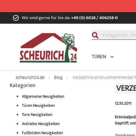
Zum
Wir sind gerne für Sie da:
+49 (0) 6028 / 406258-0
Inhalt
springen
Suche
TÜREN
scheurich24.de
Blog
Verzeichnis einbruchhemmender 
Kategorien
VERZ
Allgemeine Neuigkeiten
12.10.2011
Türen Neuigkeiten
Tore Neuigkeiten
Kriminalpol
Geprüft und 
Antriebe Neuigkeiten
Fußböden Neuigkeiten
Steinhagen, 