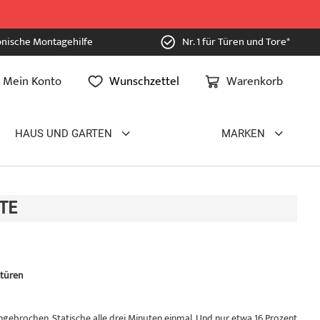
onische Montagehilfe
Nr. 1 für Türen und Tore*
Mein Konto
Wunschzettel
Warenkorb
HAUS UND GARTEN
MARKEN
TE
ntüren
ebrochen. Statische alle drei Minuten einmal. Und nur etwa 16 Prozent