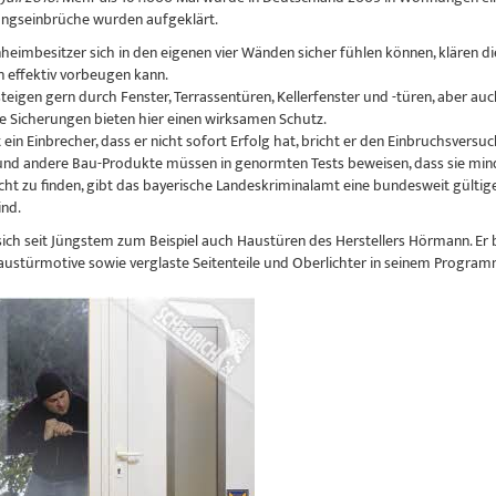
ngseinbrüche wurden aufgeklärt.
heimbesitzer sich in den eigenen vier Wänden sicher fühlen können, klären die
n effektiv vorbeugen kann.
steigen gern durch Fenster, Terrassentüren, Kellerfenster und -türen, aber a
 Sicherungen bieten hier einen wirksamen Schutz.
ein Einbrecher, dass er nicht sofort Erfolg hat, bricht er den Einbruchsversuc
nd andere Bau-Produkte müssen in genormten Tests beweisen, dass sie mindes
cht zu finden, gibt das bayerische Landeskriminalamt eine bundesweit gült
ind.
sich seit Jüngstem zum Beispiel auch Haustüren des Herstellers Hörmann. Er bi
stürmotive sowie verglaste Seitenteile und Oberlichter in seinem Progr