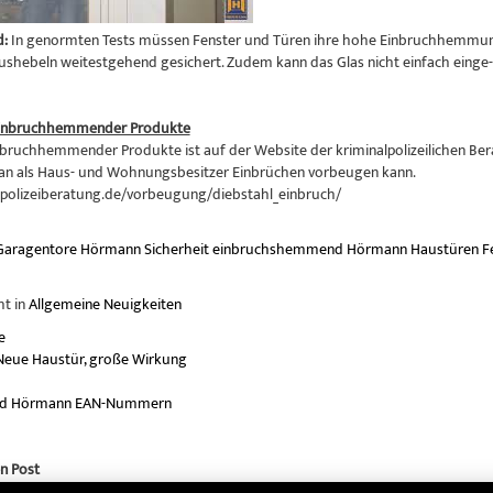
d:
In genormten Tests müssen Fenster und Türen ihre hohe Einbruchhemmung
ushebeln weitestgehend gesichert. Zudem kann das Glas nicht einfach einge
einbruchhemmender Produkte
nbruchhemmender Produkte ist auf der Website der kriminalpolizeilichen Berat
an als Haus- und Wohnungsbesitzer Einbrüchen vorbeugen kann.
polizeiberatung.de/vorbeugung/diebstahl_einbruch/
Garagentore
Hörmann
Sicherheit
einbruchshemmend
Hörmann Haustüren
F
ht in
Allgemeine Neuigkeiten
e
Neue Haustür, große Wirkung
d Hörmann EAN-Nummern
n Post
ann Eingangstüren preiswert und einbruchhemmend