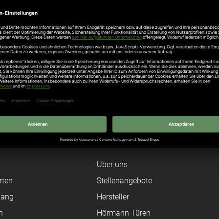
e Wall Vorführung im Februar
wasserschutz für Türen und Tore
Unternehmen
Über uns
rten
Stellenangebote
gang
Hersteller
n
Hörmann Türen