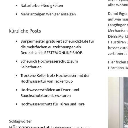
aller Wohnu
Naturfarben-Neuigkeiten
Damit Eigen
Mehr anzeigen
Weniger anzeigen
auf, wie ma
Langfinger 
kürzliche Posts
Mechanische
Denn:
Merkt 
Bürgermeister gratuliert scheurich24.de für
Haustüren u
die mehrfachen Auszeichnungen als
besser zure
Deutschlands BESTEM ONLINE-SHOP.
zertifiziert s
Scheurich Hochwasserschutz zum
Hier finden 
Selbstbauen
Hörmann Hau
Trockene Keller trotz Hochwasser mit der
Hochwassertür von Teckentrup
Hochwasserschäden an Feuer- und
Rauchschutztüren bzw. -toren
Hochwasserschutz für Türen und Tore
Schlagwörter
Hörmann
normstahl