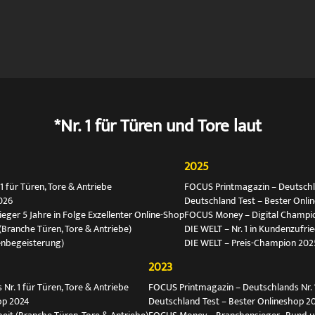
*Nr. 1 für Türen und Tore laut
2025
 für Türen, Tore & Antriebe
FOCUS Printmagazin – Deutschlan
026
Deutschland Test – Bester Onli
ger 5 Jahre in Folge Exzellenter Online-Shop
FOCUS Money – Digital Champio
(Branche Türen, Tore & Antriebe)
DIE WELT – Nr. 1 in Kundenzufri
enbegeisterung)
DIE WELT – Preis-Champion 202
2023
r. 1 für Türen, Tore & Antriebe
FOCUS Printmagazin – Deutschlands Nr. 1
op 2024
Deutschland Test – Bester Onlineshop 2