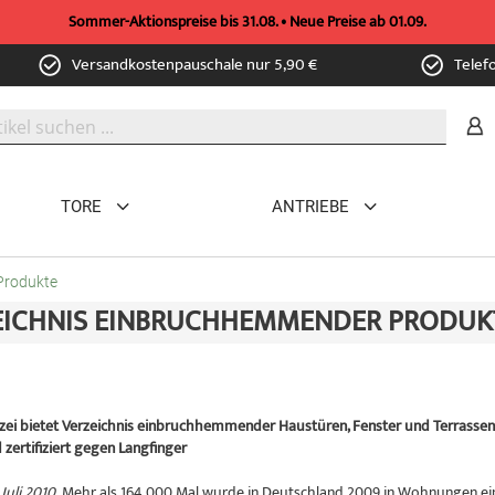
Sommer-Aktionspreise bis 31.08. • Neue Preise ab 01.09.
Versandkostenpauschale nur 5,90 €
Telef
TORE
ANTRIEBE
Produkte
EICHNIS EINBRUCHHEMMENDER PRODUK
izei bietet Verzeichnis einbruchhemmender Haustüren, Fenster und Terrasse
zertifiziert gegen Langfinger
Juli 2010.
Mehr als 164.000 Mal wurde in Deutschland 2009 in Wohnungen eing