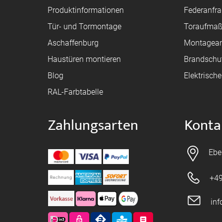
Produktinformationen
Federanfr
Tür- und Tormontage
Toraufma
Aschaffenburg
Montagean
Haustüren montieren
Brandschu
Blog
Elektrisch
RAL-Farbtabelle
Zahlungsarten
Konta
Ebe
+49
in