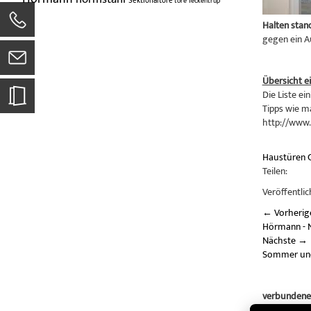
Sektionaltore
tore
Teckentrup
Halten stan
gegen ein A
Übersicht 
Die Liste ei
Tipps wie m
http://www.
Haustüren
Teilen:
Veröffentlic
←
Vorherig
Hörmann - 
Nächste
→
Sommer un
verbundene
Hörm