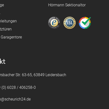
age
Hörmann Sektionaltor
ß
leitungen
tztüren
e Garagentore
kt
rsbacher Str. 63-65, 63849 Leidersbach
 (0) 6028 / 406258-0
fo@scheurich24.de