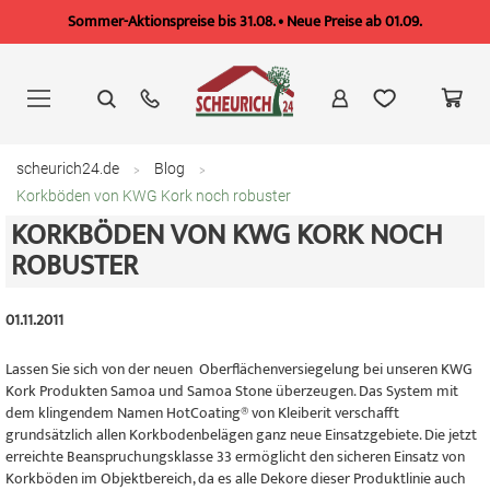
Sommer-Aktionspreise bis 31.08. • Neue Preise ab 01.09.
Zum
Inhalt
springen
scheurich24.de
Blog
Korkböden von KWG Kork noch robuster
KORKBÖDEN VON KWG KORK NOCH
ROBUSTER
01.11.2011
Lassen Sie sich von der neuen Oberflächenversiegelung bei unseren KWG
Kork Produkten Samoa und Samoa Stone überzeugen. Das System mit
dem klingendem Namen HotCoating® von Kleiberit verschafft
grundsätzlich allen Korkbodenbelägen ganz neue Einsatzgebiete. Die jetzt
erreichte Beanspruchungsklasse 33 ermöglicht den sicheren Einsatz von
Korkböden im Objektbereich, da es alle Dekore dieser Produktlinie auch