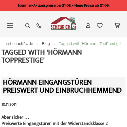
Sommer-Aktionspreise bis 31.08. • Neue Preise ab 01.09.
Zum
Inhalt
springen
scheurich24.de
Blog
Tagged with 'Hörmann TopPrestige'
TAGGED WITH 'HÖRMANN
TOPPRESTIGE'
HÖRMANN EINGANGSTÜREN
PREISWERT UND EINBRUCHHEMMEND
10.11.2011
Aber sicher . . .
Preiswerte Eingangstüren mit der Widerstandsklasse 2