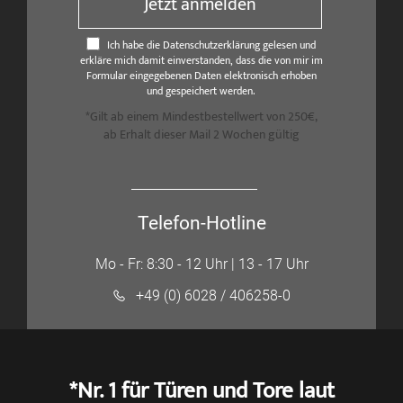
Jetzt anmelden
Ich habe die Datenschutzerklärung gelesen und
erkläre mich damit einverstanden, dass die von mir im
Formular eingegebenen Daten elektronisch erhoben
und gespeichert werden.
*Gilt ab einem Mindestbestellwert von 250€,
ab Erhalt dieser Mail 2 Wochen gültig
Telefon-Hotline
Mo - Fr: 8:30 - 12 Uhr | 13 - 17 Uhr
+49 (0) 6028 / 406258-0
*Nr. 1 für Türen und Tore laut