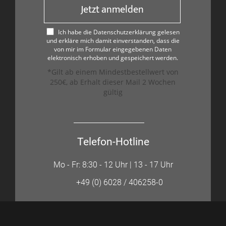
Jetzt anmelden
Ich habe die Datenschutzerklärung gelesen
und erkläre mich damit einverstanden, dass die
von mir im Formular eingegebenen Daten
elektronisch erhoben und gespeichert werden.
*Gilt ab einem Mindestbestellwert von
250€, ab Erhalt dieser Mail 2 Wochen
gültig
Telefon-Hotline
Mo - Fr: 8:30 - 12 Uhr | 13 - 17 Uhr
+49 (0) 6028 / 406258-0