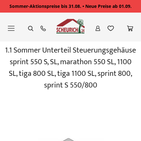
Sommer-Aktionspreise bis 31.08. • Neue Preise ab 01.09.
Zum
Inhalt
springen
Zum
1.1 Sommer Unterteil Steuerungsgehäuse
Ende
der
sprint 550 S, SL, marathon 550 SL, 1100
Bildgalerie
springen
SL, tiga 800 SL, tiga 1100 SL, sprint 800,
sprint S 550/800