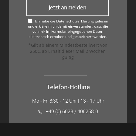
Jetzt anmelden
Ich habe die Datenschutzerklärung gelesen
und erkläre mich damit einverstanden, dass die
von mir im Formular eingegebenen Daten
elektronisch erhoben und gespeichert werden.
*Gilt ab einem Mindestbestellwert von
250€, ab Erhalt dieser Mail 2 Wochen
gültig
Telefon-Hotline
Mo - Fr: 8:30 - 12 Uhr | 13 - 17 Uhr
+49 (0) 6028 / 406258-0