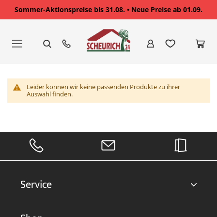
Sommer-Aktionspreise bis 31.08. • Neue Preise ab 01.09.
Zum
Inhalt
springen
Leider können wir keine passenden Produkte zu ihrer
Auswahl finden.
Service