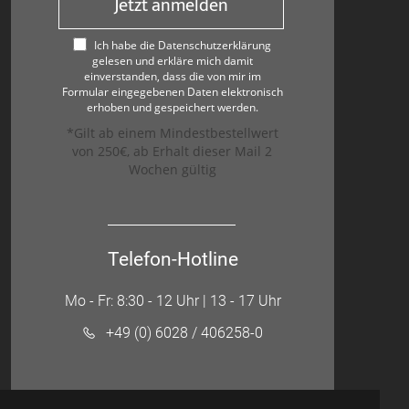
Jetzt anmelden
Ich habe die Datenschutzerklärung
gelesen und erkläre mich damit
einverstanden, dass die von mir im
Formular eingegebenen Daten elektronisch
erhoben und gespeichert werden.
*Gilt ab einem Mindestbestellwert
von 250€, ab Erhalt dieser Mail 2
Wochen gültig
Telefon-Hotline
Mo - Fr: 8:30 - 12 Uhr | 13 - 17 Uhr
+49 (0) 6028 / 406258-0