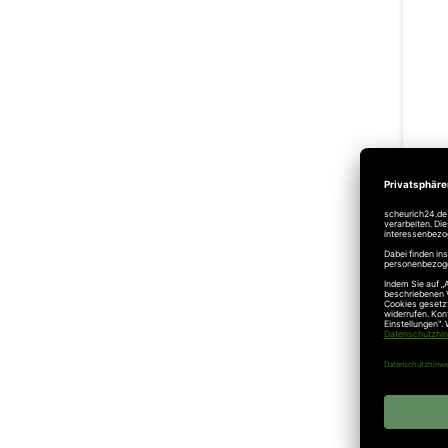
H
Ink