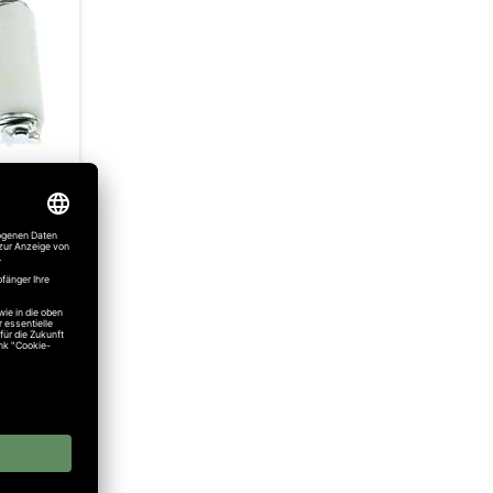
Wunschzettel
el für
lle für
ndkosten