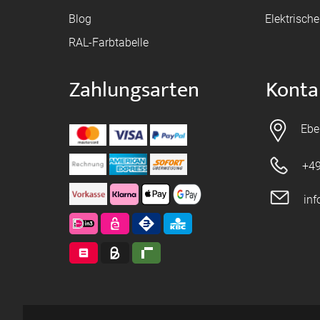
Blog
Elektrisch
RAL-Farbtabelle
Zahlungsarten
Konta
Ebe
+49
in