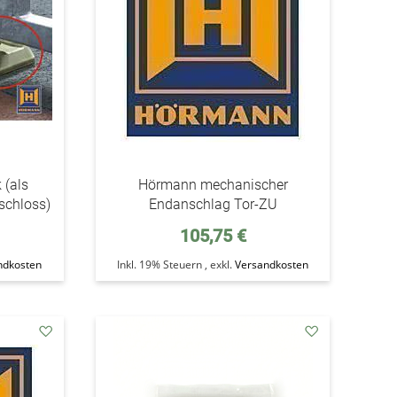
 (als
Hörmann mechanischer
oschloss)
Endanschlag Tor-ZU
105,75 €
ndkosten
Inkl. 19% Steuern
,
exkl.
Versandkosten
addAuf
addAuf
den
den
Wunschzettel
Wunschzettel