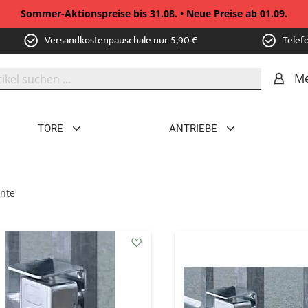
Sommer-Aktionspreise bis 31.08. • Neue Preise ab 01.09.
Versandkostenpauschale nur 5,90 €
Telef
Me
TORE
ANTRIEBE
nte
addAuf
den
Wunschzettel