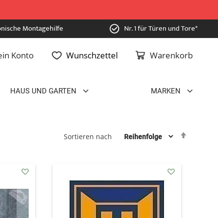
onische Montagehilfe
Nr. 1 für Türen und Tore*
in Konto
Wunschzettel
Warenkorb
HAUS UND GARTEN
MARKEN
Absteig
Sortieren nach
sortiere
addAuf
addAuf
den
den
Wunschzettel
Wunschzettel