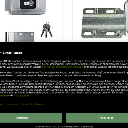
Wunschzettel
örmann Elektroschloss als
Hörmann Anschlagwink
Pfeilerverriegelung
Drehtore, mit Anschlagro
Auflaufbock
116,95 €
29,95 €
l. 19% Steuern
,
exkl.
Versandkosten
Inkl. 19% Steuern
,
exkl.
Versa