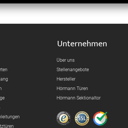
Unternehmen
Über uns
rten
Stellenangebote
gang
Hersteller
n
Hörmann Türen
age
Hörmann Sektionaltor
ß
leitungen
tztüren