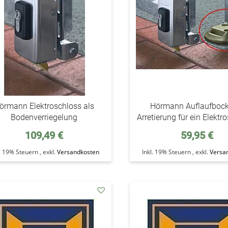
örmann Elektroschloss als
Hörmann Auflaufbock
Bodenverriegelung
Arretierung für ein Elektr
109,49 €
59,95 €
l. 19% Steuern
,
exkl.
Versandkosten
Inkl. 19% Steuern
,
exkl.
Versa
addAuf
den
Wunschzettel