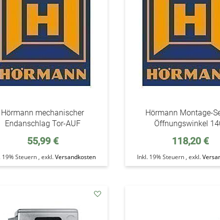
Hörmann mechanischer
Hörmann Montage-Set
Endanschlag Tor-AUF
Öffnungswinkel 14
55,99 €
118,20 €
l. 19% Steuern
,
exkl.
Versandkosten
Inkl. 19% Steuern
,
exkl.
Versa
addAuf
den