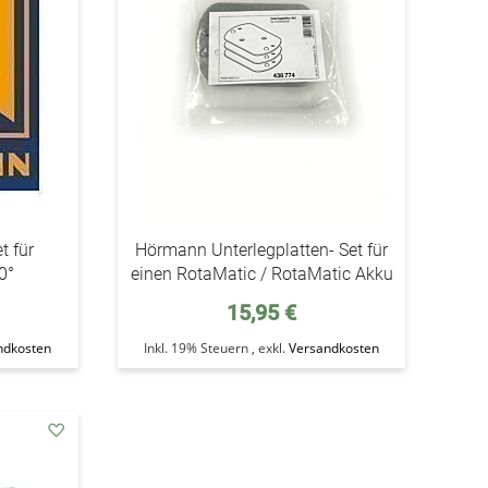
 für
Hörmann Unterlegplatten- Set für
0°
einen RotaMatic / RotaMatic Akku
15,95 €
ndkosten
Inkl. 19% Steuern
,
exkl.
Versandkosten
addAuf
den