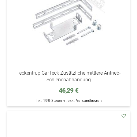
Teckentrup CarTeck Zusätzliche mittlere Antrieb-
Schienenabhängung
46,29 €
Inkl. 19% Steuern
,
exkl.
Versandkosten
addAu
den
Wunsc