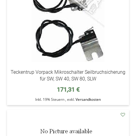
Teckentrup Vorpack Mikroschalter Seilbruchsicherung
für SW, SW 40, SW 80, SLW
171,31 €
Inkl. 19% Steuern
,
exkl.
Versandkosten
addAu
den
Wunsc