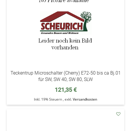
Wunsc
Teckentrup Microschalter (Cherry) E72-50 bis ca Bj.01
für SW, SW 40, SW 80, SLW
121,35 €
Inkl. 19% Steuern
,
exkl.
Versandkosten
addAu
den