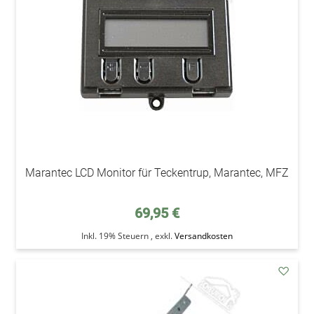
Wunsc
Marantec LCD Monitor für Teckentrup, Marantec, MFZ
69,95 €
Inkl. 19% Steuern
,
exkl.
Versandkosten
addAu
den
Wunsc