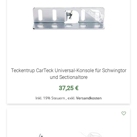
Teckentrup CarTeck Universal-Konsole für Schwingtor
und Sectionaltore
37,25 €
Inkl. 19% Steuern
,
exkl.
Versandkosten
addAu
den
Wunsc