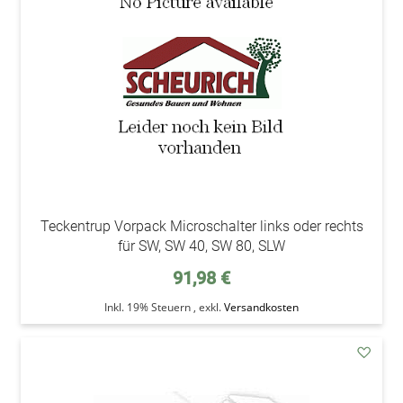
Wunsc
Teckentrup Vorpack Microschalter links oder rechts
für SW, SW 40, SW 80, SLW
91,98 €
Inkl. 19% Steuern
,
exkl.
Versandkosten
addAu
den