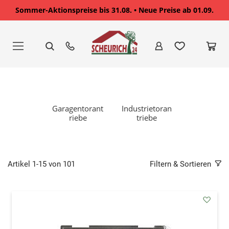
Sommer-Aktionspreise bis 31.08. • Neue Preise ab 01.09.
Zum
Inhalt
springen
Garagentorant
Industrietoran
riebe
triebe
Artikel
1
-
15
von
101
Filtern & Sortieren
addAu
den