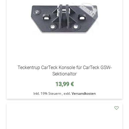
Teckentrup CarTeck Konsole für CarTeck GSW-
Sektionaltor
13,99 €
Inkl. 19% Steuern
,
exkl.
Versandkosten
addAu
den
Wunsc