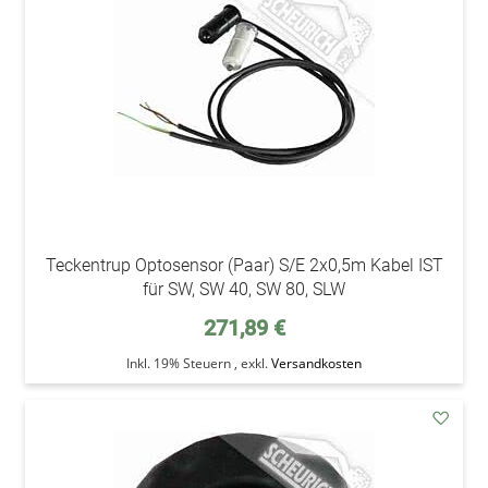
Wunsc
Teckentrup Optosensor (Paar) S/E 2x0,5m Kabel IST
für SW, SW 40, SW 80, SLW
271,89 €
Inkl. 19% Steuern
,
exkl.
Versandkosten
addAu
den
Wunsc