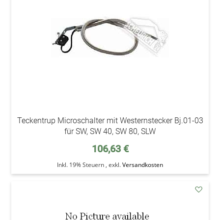
Wunsc
Teckentrup Microschalter mit Westernstecker Bj.01-03
für SW, SW 40, SW 80, SLW
106,63 €
Inkl. 19% Steuern
,
exkl.
Versandkosten
addAu
den
Wunsc