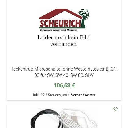
Teckentrup Microschalter ohne Westernstecker Bj.01-
03 für SW, SW 40, SW 80, SLW
106,63 €
Inkl. 19% Steuern
,
exkl.
Versandkosten
addAu
den
Wunsc