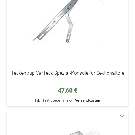
Teckentrup CarTeck Spezial-Konsole für Sektionaltore
47,60 €
Inkl. 19% Steuern
,
exkl.
Versandkosten
addAu
den
Wunsc