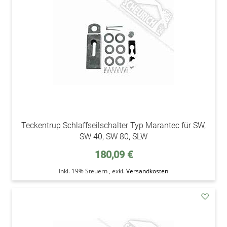
Wunsc
Teckentrup Schlaffseilschalter Typ Marantec für SW,
SW 40, SW 80, SLW
180,09 €
Inkl. 19% Steuern
,
exkl.
Versandkosten
addAu
den