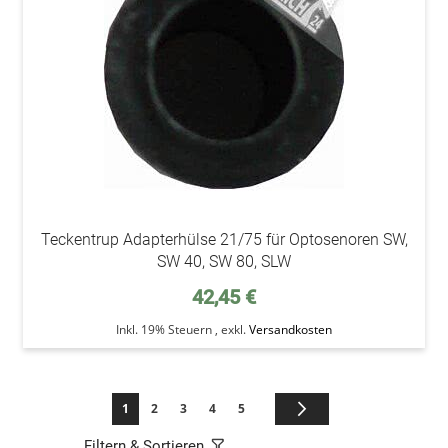
Teckentrup Adapterhülse 21/75 für Optosenoren SW,
SW 40, SW 80, SLW
42,45 €
Inkl. 19% Steuern
,
exkl.
Versandkosten
Seite
Sie lesen gerade die Seite
Seite
Seite
Seite
Seite
Seite
Weiter
1
2
3
4
5
Filtern & Sortieren