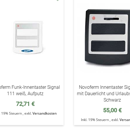
addAuf
den
Wunschzettel
ferm Funk-Innentaster Signal
Novoferm Innentaster Si
111 weiß, Aufputz
mit Dauerlicht und Urlaub
Schwarz
72,71 €
55,00 €
l. 19% Steuern
,
exkl.
Versandkosten
Inkl. 19% Steuern
,
exkl.
Versa