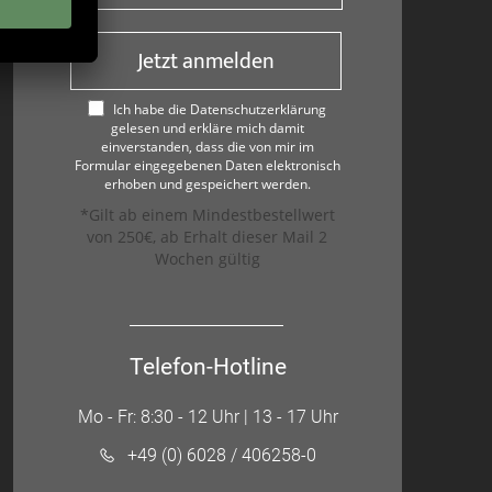
Jetzt anmelden
Ich habe die Datenschutzerklärung
gelesen und erkläre mich damit
einverstanden, dass die von mir im
Formular eingegebenen Daten elektronisch
erhoben und gespeichert werden.
*Gilt ab einem Mindestbestellwert
von 250€, ab Erhalt dieser Mail 2
Wochen gültig
Telefon-Hotline
Mo - Fr: 8:30 - 12 Uhr | 13 - 17 Uhr
+49 (0) 6028 / 406258-0