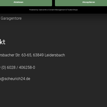
leitungen
tztüren
e Garagentore
kt
rsbacher Str. 63-65, 63849 Leidersbach
 (0) 6028 / 406258-0
fo@scheurich24.de