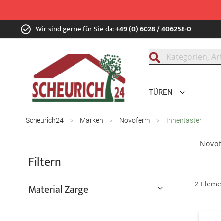
Zum
Wir sind gerne für Sie da:
+49 (0) 6028 / 406258-0
Inhalt
springen
Suche
TÜREN
Scheurich24
Marken
Novoferm
Innentaster
Novof
Filtern
2
Eleme
Material Zarge