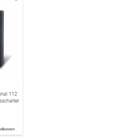
addAuf
den
Wunschzettel
gnal 112
sschalter
ndkosten