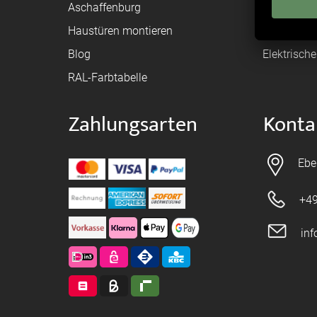
Aschaffenburg
Montagean
Haustüren montieren
Brandschu
Blog
Elektrisch
RAL-Farbtabelle
Zahlungsarten
Konta
Ebe
+49
in