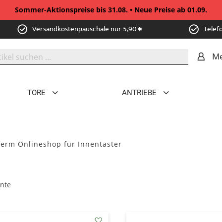
Sommer-Aktionspreise bis 31.08. • Neue Preise ab 01.09.
Versandkostenpauschale nur 5,90 €
Telef
Me
TORE
ANTRIEBE
erm Onlineshop für Innentaster
nte