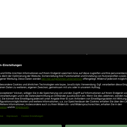
Unternehmen
Über uns
rten
Stellenangebote
gang
Hersteller
n
Hörmann Türen
age
Hörmann Sektionaltor
ß