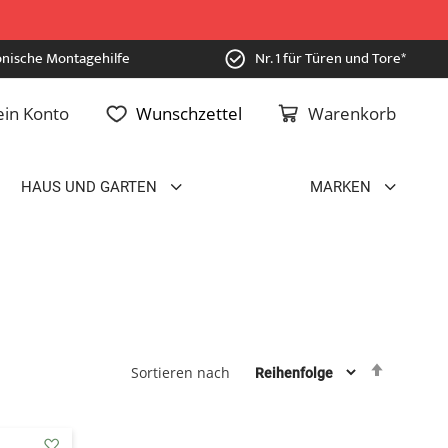
onische Montagehilfe
Nr. 1 für Türen und Tore*
in Konto
Wunschzettel
Warenkorb
HAUS UND GARTEN
MARKEN
Absteig
Sortieren nach
sortiere