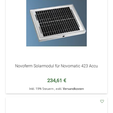
Wunsc
Novoferm Solarmodul für Novomatic 423 Accu
234,61 €
Inkl. 19% Steuern
,
exkl.
Versandkosten
addAu
den