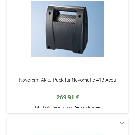
den
Wunsc
Novoferm Akku-Pack für Novomatic 413 Accu
269,91 €
Inkl. 19% Steuern
,
exkl.
Versandkosten
addAu
den