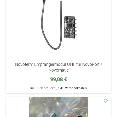
Wunsc
Novoferm Empfängermodul UHF für NovoPort /
Novomatic
99,08 €
Inkl. 19% Steuern
,
exkl.
Versandkosten
addAu
den
Wunsc