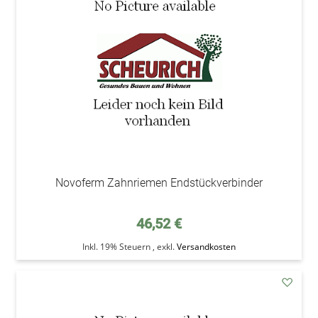
Wunsc
Novoferm Zahnriemen Endstückverbinder
46,52 €
Inkl. 19% Steuern
,
exkl.
Versandkosten
addAu
den