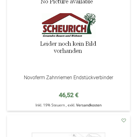
Wunsc
Novoferm Zahnriemen Endstückverbinder
46,52 €
Inkl. 19% Steuern
,
exkl.
Versandkosten
addAu
den