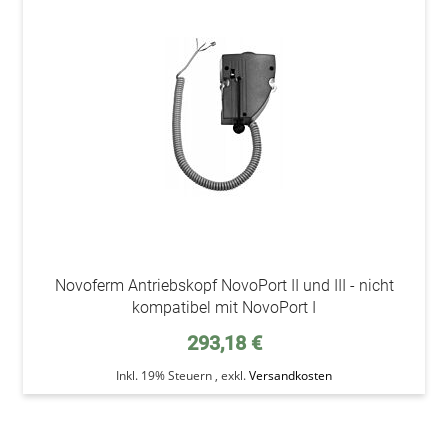
addAu
den
Wunsc
Novoferm Antriebskopf NovoPort II und III - nicht
kompatibel mit NovoPort I
293,18 €
Inkl. 19% Steuern
,
exkl.
Versandkosten