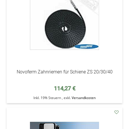
Wunsc
Novoferm Zahnriemen für Schiene ZS 20/30/40
114,27 €
Inkl. 19% Steuern
,
exkl.
Versandkosten
addAu
den