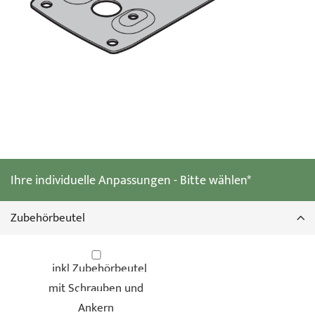
Zum
Anfang
der
Ihre individuelle Anpassungen - Bitte wählen*
Bildgalerie
springen
Zubehörbeutel
inkl Zubehörbeutel
mit Schrauben und
Ankern