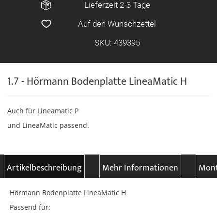
Lieferzeit 2-3 Tage
Auf den Wunschzettel
SKU: 439395
1.7 - Hörmann Bodenplatte LineaMatic H
Auch für Lineamatic P
und LineaMatic passend.
Artikelbeschreibung
Mehr Informationen
Mont
Hörmann Bodenplatte LineaMatic H
Passend für: