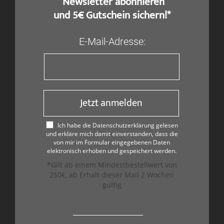
​ Newsletter abonnieren
und 5€ Gutschein sichern!*
E-Mail-Adresse:
Jetzt anmelden
Ich habe die Datenschutzerklärung gelesen
und erkläre mich damit einverstanden, dass die
von mir im Formular eingegebenen Daten
elektronisch erhoben und gespeichert werden.
*Gilt ab einem Mindestbestellwert von
250€, ab Erhalt dieser Mail 2 Wochen
gültig