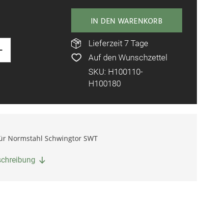
IN DEN WARENKORB
Lieferzeit 7 Tage
+
Auf den Wunschzettel
SKU: H100110-
H100180
für Normstahl Schwingtor SWT
eschreibung