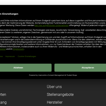
Angaben zur Produktsicherheit
 Hallbergmoos, Telefon +49 811 998650 , info@normstahl.com
Unternehmen
Über uns
rten
Stellenangebote
gang
Hersteller