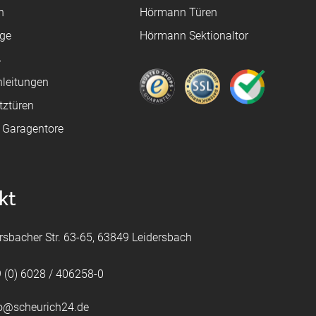
n
Hörmann Türen
age
Hörmann Sektionaltor
ß
leitungen
tztüren
e Garagentore
kt
rsbacher Str. 63-65, 63849 Leidersbach
 (0) 6028 / 406258-0
fo@scheurich24.de