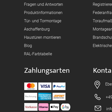
Fragen und Antworten
Registriere
Produktinformationen
Federanfr
Tür- und Tormontage
Toraufma
Aschaffenburg
Montagean
Haustüren montieren
Brandschu
Blog
Elektrisch
RAL-Farbtabelle
Zahlungsarten
Konta
Ebe
+49
in