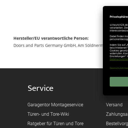
Hersteller/EU verantwortliche Person:
Doors and Parts Germany GmbH, Am Söldnermoos 17, 85399
Service
Shop
Garagentor Montageservice
Versand
Türen- und Tore-Wiki
Zahlungsa
Ratgeber für Türen und Tore
Bestellvor