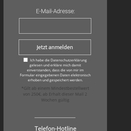
E-Mail-Adresse:
Jetzt anmelden
Ich habe die Datenschutzerklärung
gelesen und erkläre mich damit
einverstanden, dass die von mir im
Formular eingegebenen Daten elektronisch
erhoben und gespeichert werden.
*Gilt ab einem Mindestbestellwert
von 250€, ab Erhalt dieser Mail 2
Wochen gültig
Telefon-Hotline