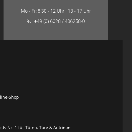
Mo - Fr: 8:30 - 12 Uhr | 13 - 17 Uhr
+49 (0) 6028 / 406258-0
nline-Shop
ds Nr. 1 für Türen, Tore & Antriebe