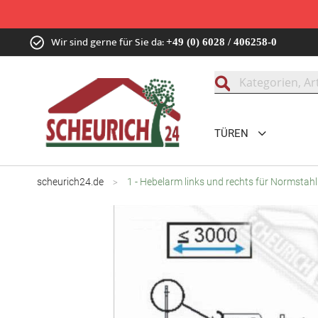
Zum
Wir sind gerne für Sie da:
+49 (0) 6028 / 406258-0
Inhalt
springen
Suche
TÜREN
scheurich24.de
1 - Hebelarm links und rechts für Normstahl
Zum
Ende
der
Bildgalerie
springen