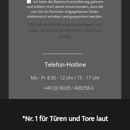
Ich habe die Datenschutzerklärung gelesen
und erkläre mich damit einverstanden, dass die
von mir im Formular eingegebenen Daten
elektronisch erhoben und gespeichert werden.
*Gilt ab einem Mindestbestellwert von
250€, ab Erhalt dieser Mail 2 Wochen
gültig
Telefon-Hotline
Mo - Fr: 8:30 - 12 Uhr | 13 - 17 Uhr
+49 (0) 6028 / 406258-0
*Nr. 1 für Türen und Tore laut