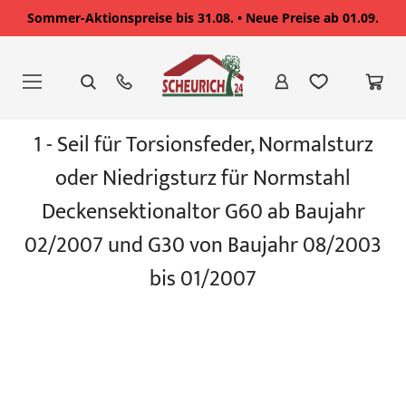
Sommer-Aktionspreise bis 31.08. • Neue Preise ab 01.09.
Zum
Inhalt
springen
Zum
1 - Seil für Torsionsfeder, Normalsturz
Ende
der
oder Niedrigsturz für Normstahl
Bildgalerie
springen
Deckensektionaltor G60 ab Baujahr
02/2007 und G30 von Baujahr 08/2003
bis 01/2007