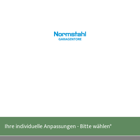
Zum
Anfang
der
Ihre individuelle Anpassungen - Bitte wählen*
Bildgalerie
springen