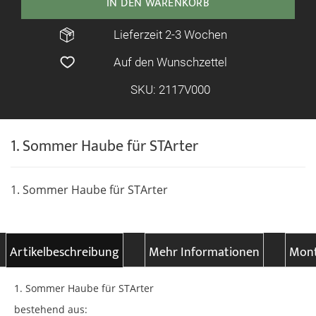
IN DEN WARENKORB
Lieferzeit 2-3 Wochen
Auf den Wunschzettel
SKU: 2117V000
1. Sommer Haube für STArter
1. Sommer Haube für STArter
Artikelbeschreibung
Mehr Informationen
Mont
1. Sommer Haube für STArter
bestehend aus: