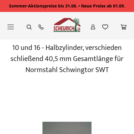
Sommer-Aktionspreise bis 31.08. • Neue Preise ab 01.09.
Zum
Inhalt
springen
Zum
10 und 16 - Halbzylinder, verschieden
Ende
der
schließend 40,5 mm Gesamtlänge für
Bildgalerie
springen
Normstahl Schwingtor SWT