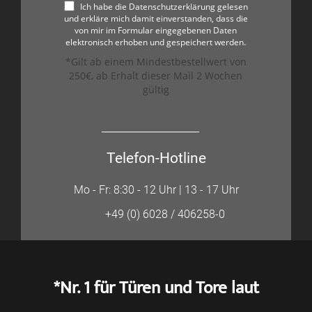
Ich habe die Datenschutzerklärung gelesen
und erkläre mich damit einverstanden, dass die
von mir im Formular eingegebenen Daten
elektronisch erhoben und gespeichert werden.
*Gilt ab einem Mindestbestellwert von
250€, ab Erhalt dieser Mail 2 Wochen
gültig
Telefon-Hotline
Mo - Fr: 8:30 - 12 Uhr | 13 - 17 Uhr
+49 (0) 6028 / 406258-0
*Nr. 1 für Türen und Tore laut