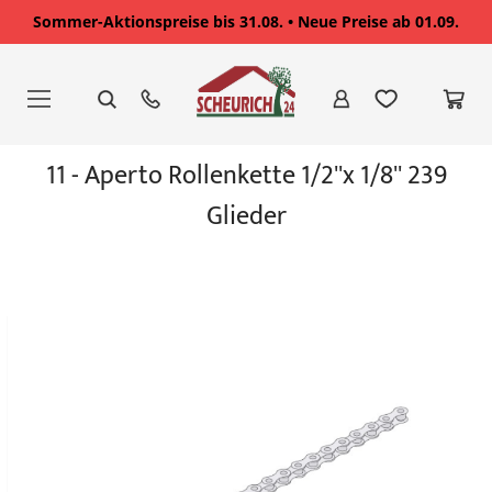
Sommer-Aktionspreise bis 31.08. • Neue Preise ab 01.09.
Zum
Inhalt
springen
Zum
11 - Aperto Rollenkette 1/2''x 1/8'' 239
Ende
der
Glieder
Bildgalerie
springen